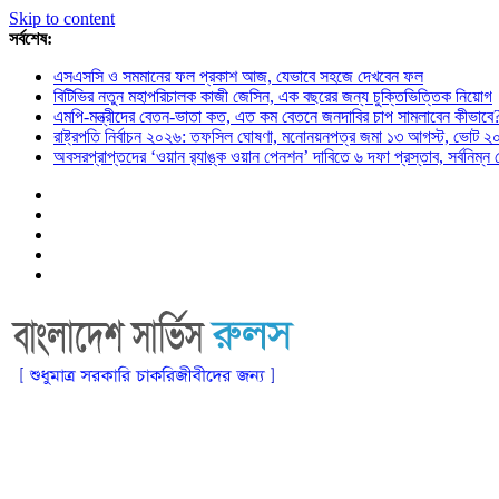
Skip to content
সর্বশেষ:
এসএসসি ও সমমানের ফল প্রকাশ আজ, যেভাবে সহজে দেখবেন ফল
বিটিভির নতুন মহাপরিচালক কাজী জেসিন, এক বছরের জন্য চুক্তিভিত্তিক নিয়োগ
এমপি-মন্ত্রীদের বেতন-ভাতা কত, এত কম বেতনে জনদাবির চাপ সামলাবেন কীভাবে
রাষ্ট্রপতি নির্বাচন ২০২৬: তফসিল ঘোষণা, মনোনয়নপত্র জমা ১৩ আগস্ট, ভোট ২
অবসরপ্রাপ্তদের ‘ওয়ান র‌্যাঙ্ক ওয়ান পেনশন’ দাবিতে ৬ দফা প্রস্তাব, সর্বনিম্