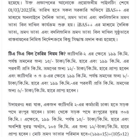
হয়েছে। উক্ত প্রজ্ঞাপনের আলোকে প্রয়োজনীয় পাইলটিং শেষে
01/03/2023খ্রি. তারিখ হতে সকল সরকারি অফিসে iBAS++ এর
মাধ্যমে অনলাইনে দৈনিক ভাতা, ভ্রমণ ভাতা এবং বদলিজনিত ভ্রমণ
ভাতা বিল দাখিল কার্যক্রম শুরু হয়। iBAS++ এর মাধ্যমে দৈনিক
ভাতা, ভ্রমণ ভাতা এবং বদলিজনিত ভ্রমণ ভাতা বিল দাখিল সুষ্ঠুভাবে
বাস্তবায়নের নিমিত্ত নির্দেশক্রমে কিছু সিদ্ধান্ত প্রদান করা হয়েছে।
টিএ ডিএ বিল তৈরির নিয়ম কি?
ক্যটিগরি-২ এর ক্ষেত্রে ১৯৯ কি.মি.
পর্যন্ত ভ্রমনের জন্য ১৫/- টাকা/কি.মি. হারে এবং ১৯৯ কি.মি. এর
পরবর্তী প্রতি কি.মি. ভ্রমণের জন্য ১২/- টাকা/কি.মি. হারে প্রাপ্য হবেন
এবং ক্যটিগরি ৩ ও ৪-এর ক্ষেত্রে ১৯৯ কি.মি. পর্যন্ত ভ্রমণের জন্য ৮/-
টাকা/কি.মি. হারে এবং ১৯৯ কি.মি.-এর পরবর্তী প্রতি কি.মি. ভ্রমণের
জন্য ৬/- টাকা/কি.মি. হারে প্রাপ্য হবেন।
উদাহরণঃ ধরা যাক, একজন ক্যটিগরি ২-এর কর্মচারী ঢাকা হতে সড়ক
পথে রংপুর যাবেন। ঢাকা থেকে সড়ক পথে রংপুরের দূরত্ব ৩০৪
কি.মি.। এক্ষেত্রে, ১৯৯ কি.মি. পর্যন্ত ১৫/- টাকা/কি.মি. হারে এবং
অবশিষ্ট দূরত্ব অর্থ্যাৎ, ১০৫ কি.মি. এর জন্য ১২/-টাকা/কি.মি. হারে
প্রাপ্য হবেন। মোট ভ্রমণ ভাতার পরিমান হবে=(১৯৯×15)+(105×12)