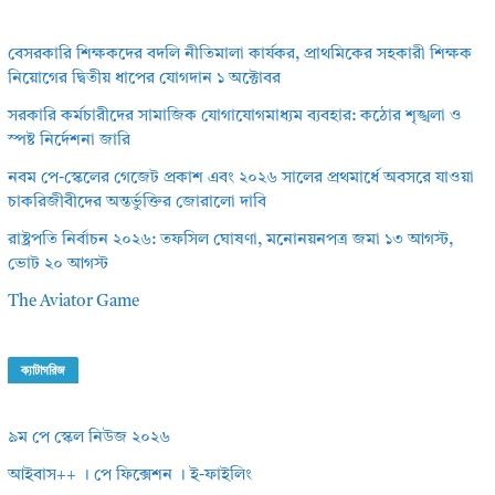
বেসরকারি শিক্ষকদের বদলি নীতিমালা কার্যকর, প্রাথমিকের সহকারী শিক্ষক
নিয়োগের দ্বিতীয় ধাপের যোগদান ১ অক্টোবর
সরকারি কর্মচারীদের সামাজিক যোগাযোগমাধ্যম ব্যবহার: কঠোর শৃঙ্খলা ও
স্পষ্ট নির্দেশনা জারি
নবম পে-স্কেলের গেজেট প্রকাশ এবং ২০২৬ সালের প্রথমার্ধে অবসরে যাওয়া
চাকরিজীবীদের অন্তর্ভুক্তির জোরালো দাবি
রাষ্ট্রপতি নির্বাচন ২০২৬: তফসিল ঘোষণা, মনোনয়নপত্র জমা ১৩ আগস্ট,
ভোট ২০ আগস্ট
The Aviator Game
ক্যাটাগরিজ
৯ম পে স্কেল নিউজ ২০২৬
আইবাস++ । পে ফিক্সেশন । ই-ফাইলিং