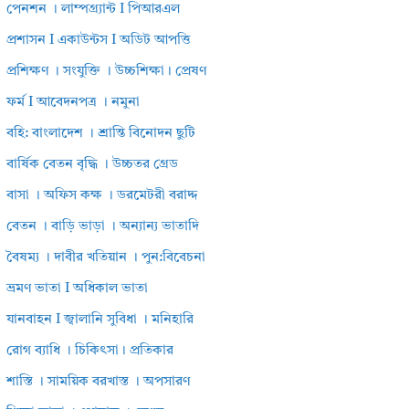
পেনশন । লাম্পগ্র্যান্ট I পিআরএল
প্রশাসন I একাউন্টস I অডিট আপত্তি
প্রশিক্ষণ । সংযুক্তি । উচ্চশিক্ষা। প্রেষণ
ফর্ম I আবেদনপত্র । নমুনা
বহি: বাংলাদেশ । শ্রান্তি বিনোদন ছুটি
বার্ষিক বেতন বৃদ্ধি । উচ্চতর গ্রেড
বাসা । অফিস কক্ষ । ডরমেটরী বরাদ্দ
বেতন । বাড়ি ভাড়া । অন্যান্য ভাতাদি
বৈষম্য । দাবীর খতিয়ান । পুন:বিবেচনা
ভ্রমণ ভাতা I অধিকাল ভাতা
যানবাহন I জ্বালানি সুবিধা । মনিহারি
রোগ ব্যাধি । চিকিৎসা। প্রতিকার
শাস্তি । সাময়িক বরখাস্ত । অপসারণ