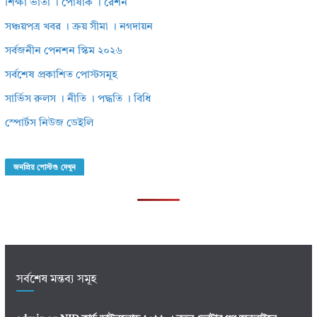
শিক্ষা ভাতা । পোষাক । রেশন
সঞ্চয়পত্র খবর । ক্রয় সীমা । নগদায়ন
সর্বজনীন পেনশন স্কিম ২০২৬
সর্বশেষ প্রকাশিত পোস্টসমূহ
সার্ভিস রুলস । নীতি । পদ্ধতি । বিধি
স্পোর্টস নিউজ ডেইলি
জনপ্রিয় পোস্টগু দেখুন
সর্বশেষ মন্তব্য সমূহ