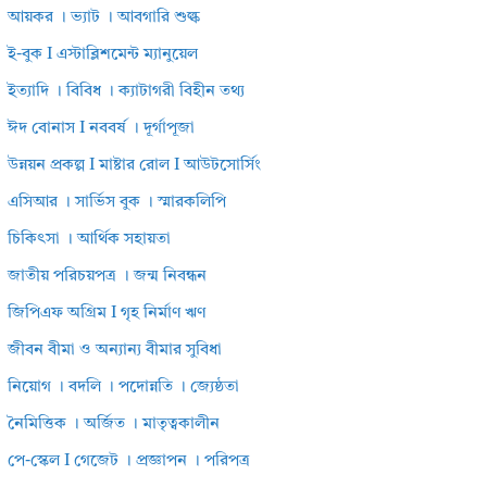
আয়কর । ভ্যাট । আবগারি শুল্ক
ই-বুক I এস্টাব্লিশমেন্ট ম্যানুয়েল
ইত্যাদি । বিবিধ । ক্যাটাগরী বিহীন তথ্য
ঈদ বোনাস I নববর্ষ । দূর্গাপূজা
উন্নয়ন প্রকল্প I মাষ্টার রোল I আউটসোর্সিং
এসিআর । সার্ভিস বুক । স্মারকলিপি
চিকিৎসা । আর্থিক সহায়তা
জাতীয় পরিচয়পত্র । জন্ম নিবন্ধন
জিপিএফ অগ্রিম I গৃহ নির্মাণ ঋণ
জীবন বীমা ও অন্যান্য বীমার সুবিধা
নিয়োগ । বদলি । পদোন্নতি । জ্যেষ্ঠতা
নৈমিত্তিক । অর্জিত । মাতৃত্বকালীন
পে-স্কেল I গেজেট । প্রজ্ঞাপন । পরিপত্র