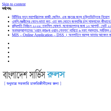
Skip to content
সর্বশেষ:
বিটিভির নতুন মহাপরিচালক কাজী জেসিন, এক বছরের জন্য চুক্তিভিত্তিক নিয়োগ
এমপি-মন্ত্রীদের বেতন-ভাতা কত, এত কম বেতনে জনদাবির চাপ সামলাবেন কীভাবে
রাষ্ট্রপতি নির্বাচন ২০২৬: তফসিল ঘোষণা, মনোনয়নপত্র জমা ১৩ আগস্ট, ভোট ২
অবসরপ্রাপ্তদের ‘ওয়ান র‌্যাঙ্ক ওয়ান পেনশন’ দাবিতে ৬ দফা প্রস্তাব, সর্বনিম্
MIS – Online Application – DSS । অনলাইনে বয়স্ক ভাতার আবেদন কর