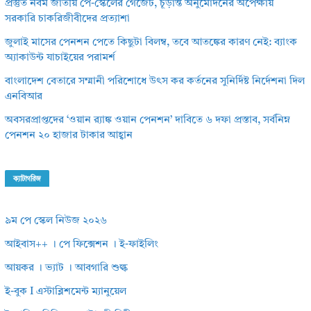
প্রস্তুত নবম জাতীয় পে-স্কেলের গেজেট, চূড়ান্ত অনুমোদনের অপেক্ষায়
সরকারি চাকরিজীবীদের প্রত্যাশা
জুলাই মাসের পেনশন পেতে কিছুটা বিলম্ব, তবে আতঙ্কের কারণ নেই: ব্যাংক
অ্যাকাউন্ট যাচাইয়ের পরামর্শ
বাংলাদেশ বেতারে সম্মানী পরিশোধে উৎস কর কর্তনের সুনির্দিষ্ট নির্দেশনা দিল
এনবিআর
অবসরপ্রাপ্তদের ‘ওয়ান র‌্যাঙ্ক ওয়ান পেনশন’ দাবিতে ৬ দফা প্রস্তাব, সর্বনিম্ন
পেনশন ২০ হাজার টাকার আহ্বান
ক্যাটাগরিজ
৯ম পে স্কেল নিউজ ২০২৬
আইবাস++ । পে ফিক্সেশন । ই-ফাইলিং
আয়কর । ভ্যাট । আবগারি শুল্ক
ই-বুক I এস্টাব্লিশমেন্ট ম্যানুয়েল