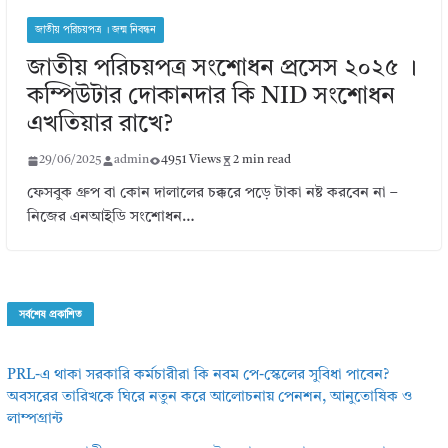
জাতীয় পরিচয়পত্র । জন্ম নিবন্ধন
জাতীয় পরিচয়পত্র সংশোধন প্রসেস ২০২৫ ।
কম্পিউটার দোকানদার কি NID সংশোধন
এখতিয়ার রাখে?
29/06/2025
admin
4951 Views
2 min read
ফেসবুক গ্রুপ বা কোন দালালের চক্করে পড়ে টাকা নষ্ট করবেন না –
নিজের এনআইডি সংশোধন…
সর্বশেষ প্রকাশিত
PRL-এ থাকা সরকারি কর্মচারীরা কি নবম পে-স্কেলের সুবিধা পাবেন?
অবসরের তারিখকে ঘিরে নতুন করে আলোচনায় পেনশন, আনুতোষিক ও
লাম্পগ্রান্ট