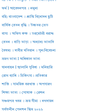
প্রশিক্ষণ । সংযুক্তি । উচ্চশিক্ষা। প্রেষণ
ফর্ম I আবেদনপত্র । নমুনা
বহি: বাংলাদেশ । শ্রান্তি বিনোদন ছুটি
বার্ষিক বেতন বৃদ্ধি । উচ্চতর গ্রেড
বাসা । অফিস কক্ষ । ডরমেটরী বরাদ্দ
বেতন । বাড়ি ভাড়া । অন্যান্য ভাতাদি
বৈষম্য । দাবীর খতিয়ান । পুন:বিবেচনা
ভ্রমণ ভাতা I অধিকাল ভাতা
যানবাহন I জ্বালানি সুবিধা । মনিহারি
রোগ ব্যাধি । চিকিৎসা। প্রতিকার
শাস্তি । সাময়িক বরখাস্ত । অপসারণ
শিক্ষা ভাতা । পোষাক । রেশন
সঞ্চয়পত্র খবর । ক্রয় সীমা । নগদায়ন
সর্বজনীন পেনশন স্কিম ২০২৬