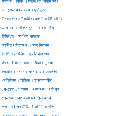
ইত্যাদি । বিবিধ । ক্যাটাগরী বিহীন তথ্য
ঈদ বোনাস I নববর্ষ । দূর্গাপূজা
উন্নয়ন প্রকল্প I মাষ্টার রোল I আউটসোর্সিং
এসিআর । সার্ভিস বুক । স্মারকলিপি
চিকিৎসা । আর্থিক সহায়তা
জাতীয় পরিচয়পত্র । জন্ম নিবন্ধন
জিপিএফ অগ্রিম I গৃহ নির্মাণ ঋণ
জীবন বীমা ও অন্যান্য বীমার সুবিধা
নিয়োগ । বদলি । পদোন্নতি । জ্যেষ্ঠতা
নৈমিত্তিক । অর্জিত । মাতৃত্বকালীন
পে-স্কেল I গেজেট । প্রজ্ঞাপন । পরিপত্র
পেনশন । লাম্পগ্র্যান্ট I পিআরএল
প্রশাসন I একাউন্টস I অডিট আপত্তি