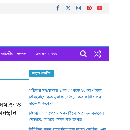
সর্বজনীন পেনশন
সঞ্চয়পত্র খবর
সর্বশেষ প্রকাশিত
পরিবার সঞ্চয়পত্রে ১ লাখ থেকে ১০ লাখ টাকা
বিনিয়োগে কত মুনাফা, উৎসে কর কাটার পর
হাতে থাকবে কত?
 সমাজ ও
বস্থান
বিধবা ভাতা পেতে অনলাইনে আবেদন করবেন
যেভাবে, লাগবে যেসব কাগজপত্র
বিটিভির নতুন মহাপরিচালক কাজী জেসিন, এক