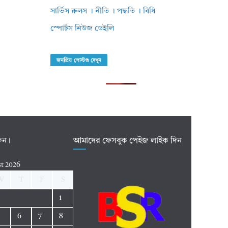
সার্ভিস রুলস । নীতি । পদ্ধতি । বিধি
স্পোর্টস নিউজ ডেইলি
জনপ্রিয় পোস্টগু দেখুন
রুন।
আমাদের ফেসবুক পেইজ লাইক দিন
t 2026
W
T
F
S
1
5
6
7
8