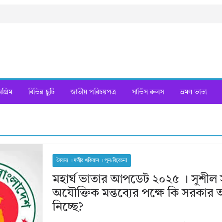
্রিম
বিভিন্ন ছুটি
জাতীয় পরিচয়পত্র
সার্ভিস রুলস
ভ্রমণ ভাতা
বৈষম্য । দাবীর খতিয়ান । পুন:বিবেচনা
মহার্ঘ ভাতার আপডেট ২০২৫ । সুশীল
অযৌক্তিক মন্তব্যের পক্ষে কি সরকার অ
নিচ্ছে?