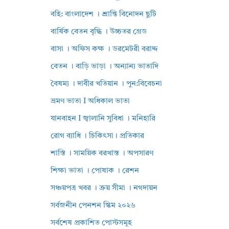
বহি: বাংলাদেশ । শ্রান্তি বিনোদন ছুটি
বার্ষিক বেতন বৃদ্ধি । উচ্চতর গ্রেড
বাসা । অফিস কক্ষ । ডরমেটরী বরাদ্দ
বেতন । বাড়ি ভাড়া । অন্যান্য ভাতাদি
বৈষম্য । দাবীর খতিয়ান । পুন:বিবেচনা
ভ্রমণ ভাতা I অধিকাল ভাতা
যানবাহন I জ্বালানি সুবিধা । মনিহারি
রোগ ব্যাধি । চিকিৎসা। প্রতিকার
শাস্তি । সাময়িক বরখাস্ত । অপসারণ
শিক্ষা ভাতা । পোষাক । রেশন
সঞ্চয়পত্র খবর । ক্রয় সীমা । নগদায়ন
সর্বজনীন পেনশন স্কিম ২০২৬
সর্বশেষ প্রকাশিত পোস্টসমূহ