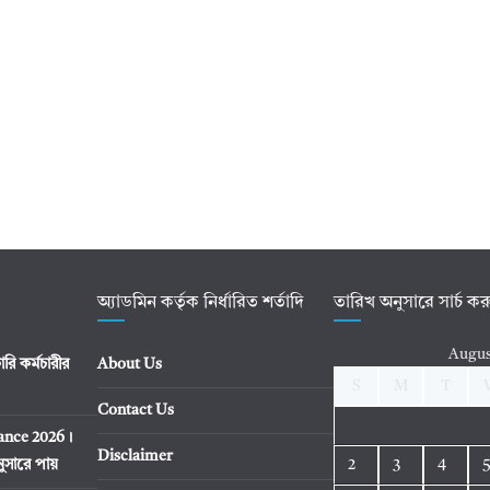
অ্যাডমিন কর্তৃক নির্ধারিত শর্তাদি
তারিখ অনুসারে সার্চ ক
Augus
ি কর্মচারীর
About Us
S
M
T
Contact Us
tance 2026।
Disclaimer
ুসারে পায়
2
3
4