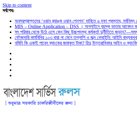
Skip to content
সর্বশেষ:
অবসরপ্রাপ্তদের ‘ওয়ান র‌্যাঙ্ক ওয়ান পেনশন’ দাবিতে ৬ দফা প্রস্তাব, সর্বনিম্
MIS – Online Application – DSS । অনলাইনে বয়স্ক ভাতার আবেদন কর
সৎ পরিবার থেকে উঠে এসে কেন কিছু উচ্চপদস্থ কর্মকর্তা দুর্নীতিতে জড়ান?—স
ফৌজদারি কার্যবিধির ১০৩ ধারা না মেনে তল্লাশি ও জব্দ বেআইনি: আইনি বাধ্যবা
নমিনি কি একাই পাবেন ব্যাংকের জমাকৃত টাকা? হিন্দু উত্তরাধিকার আইন ও ব্যাংকিং