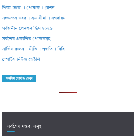
শিক্ষা ভাতা । পোষাক । রেশন
সঞ্চয়পত্র খবর । ক্রয় সীমা । নগদায়ন
সর্বজনীন পেনশন স্কিম ২০২৬
সর্বশেষ প্রকাশিত পোস্টসমূহ
সার্ভিস রুলস । নীতি । পদ্ধতি । বিধি
স্পোর্টস নিউজ ডেইলি
জনপ্রিয় পোস্টগু দেখুন
সর্বশেষ মন্তব্য সমূহ