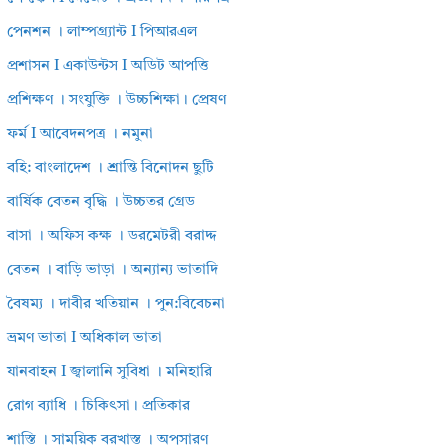
পেনশন । লাম্পগ্র্যান্ট I পিআরএল
প্রশাসন I একাউন্টস I অডিট আপত্তি
প্রশিক্ষণ । সংযুক্তি । উচ্চশিক্ষা। প্রেষণ
ফর্ম I আবেদনপত্র । নমুনা
বহি: বাংলাদেশ । শ্রান্তি বিনোদন ছুটি
বার্ষিক বেতন বৃদ্ধি । উচ্চতর গ্রেড
বাসা । অফিস কক্ষ । ডরমেটরী বরাদ্দ
বেতন । বাড়ি ভাড়া । অন্যান্য ভাতাদি
বৈষম্য । দাবীর খতিয়ান । পুন:বিবেচনা
ভ্রমণ ভাতা I অধিকাল ভাতা
যানবাহন I জ্বালানি সুবিধা । মনিহারি
রোগ ব্যাধি । চিকিৎসা। প্রতিকার
শাস্তি । সাময়িক বরখাস্ত । অপসারণ