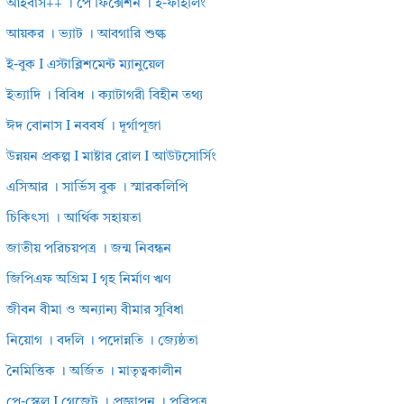
আইবাস++ । পে ফিক্সেশন । ই-ফাইলিং
আয়কর । ভ্যাট । আবগারি শুল্ক
ই-বুক I এস্টাব্লিশমেন্ট ম্যানুয়েল
ইত্যাদি । বিবিধ । ক্যাটাগরী বিহীন তথ্য
ঈদ বোনাস I নববর্ষ । দূর্গাপূজা
উন্নয়ন প্রকল্প I মাষ্টার রোল I আউটসোর্সিং
এসিআর । সার্ভিস বুক । স্মারকলিপি
চিকিৎসা । আর্থিক সহায়তা
জাতীয় পরিচয়পত্র । জন্ম নিবন্ধন
জিপিএফ অগ্রিম I গৃহ নির্মাণ ঋণ
জীবন বীমা ও অন্যান্য বীমার সুবিধা
নিয়োগ । বদলি । পদোন্নতি । জ্যেষ্ঠতা
নৈমিত্তিক । অর্জিত । মাতৃত্বকালীন
পে-স্কেল I গেজেট । প্রজ্ঞাপন । পরিপত্র