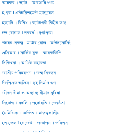
আয়কর । ভ্যাট । আবগারি শুল্ক
ই-বুক I এস্টাব্লিশমেন্ট ম্যানুয়েল
ইত্যাদি । বিবিধ । ক্যাটাগরী বিহীন তথ্য
ঈদ বোনাস I নববর্ষ । দূর্গাপূজা
উন্নয়ন প্রকল্প I মাষ্টার রোল I আউটসোর্সিং
এসিআর । সার্ভিস বুক । স্মারকলিপি
চিকিৎসা । আর্থিক সহায়তা
জাতীয় পরিচয়পত্র । জন্ম নিবন্ধন
জিপিএফ অগ্রিম I গৃহ নির্মাণ ঋণ
জীবন বীমা ও অন্যান্য বীমার সুবিধা
নিয়োগ । বদলি । পদোন্নতি । জ্যেষ্ঠতা
নৈমিত্তিক । অর্জিত । মাতৃত্বকালীন
পে-স্কেল I গেজেট । প্রজ্ঞাপন । পরিপত্র