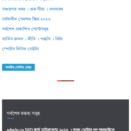
সঞ্চয়পত্র খবর । ক্রয় সীমা । নগদায়ন
সর্বজনীন পেনশন স্কিম ২০২৬
সর্বশেষ প্রকাশিত পোস্টসমূহ
সার্ভিস রুলস । নীতি । পদ্ধতি । বিধি
স্পোর্টস নিউজ ডেইলি
জনপ্রিয় পোস্টগু দেখুন
সর্বশেষ মন্তব্য সমূহ
admin
on
NID কার্ড ডাউনলোড ২০২৬ । নতুন ভোটার গণ অনলাইনে