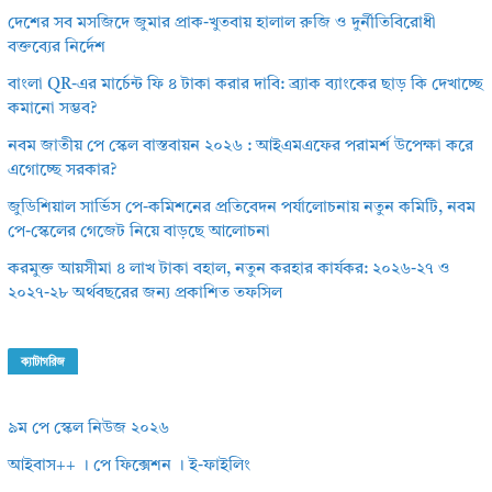
দেশের সব মসজিদে জুমার প্রাক-খুতবায় হালাল রুজি ও দুর্নীতিবিরোধী
বক্তব্যের নির্দেশ
বাংলা QR-এর মার্চেন্ট ফি ৪ টাকা করার দাবি: ব্র্যাক ব্যাংকের ছাড় কি দেখাচ্ছে
কমানো সম্ভব?
নবম জাতীয় পে স্কেল বাস্তবায়ন ২০২৬ : আইএমএফের পরামর্শ উপেক্ষা করে
এগোচ্ছে সরকার?
জুডিশিয়াল সার্ভিস পে-কমিশনের প্রতিবেদন পর্যালোচনায় নতুন কমিটি, নবম
পে-স্কেলের গেজেট নিয়ে বাড়ছে আলোচনা
করমুক্ত আয়সীমা ৪ লাখ টাকা বহাল, নতুন করহার কার্যকর: ২০২৬-২৭ ও
২০২৭-২৮ অর্থবছরের জন্য প্রকাশিত তফসিল
ক্যাটাগরিজ
৯ম পে স্কেল নিউজ ২০২৬
আইবাস++ । পে ফিক্সেশন । ই-ফাইলিং