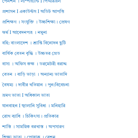
পেনশন । লাম্পগ্র্যান্ট I পিআরএল
প্রশাসন I একাউন্টস I অডিট আপত্তি
প্রশিক্ষণ । সংযুক্তি । উচ্চশিক্ষা। প্রেষণ
ফর্ম I আবেদনপত্র । নমুনা
বহি: বাংলাদেশ । শ্রান্তি বিনোদন ছুটি
বার্ষিক বেতন বৃদ্ধি । উচ্চতর গ্রেড
বাসা । অফিস কক্ষ । ডরমেটরী বরাদ্দ
বেতন । বাড়ি ভাড়া । অন্যান্য ভাতাদি
বৈষম্য । দাবীর খতিয়ান । পুন:বিবেচনা
ভ্রমণ ভাতা I অধিকাল ভাতা
যানবাহন I জ্বালানি সুবিধা । মনিহারি
রোগ ব্যাধি । চিকিৎসা। প্রতিকার
শাস্তি । সাময়িক বরখাস্ত । অপসারণ
শিক্ষা ভাতা । পোষাক । রেশন