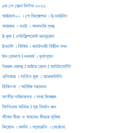
৯ম পে স্কেল নিউজ ২০২৬
আইবাস++ । পে ফিক্সেশন । ই-ফাইলিং
আয়কর । ভ্যাট । আবগারি শুল্ক
ই-বুক I এস্টাব্লিশমেন্ট ম্যানুয়েল
ইত্যাদি । বিবিধ । ক্যাটাগরী বিহীন তথ্য
ঈদ বোনাস I নববর্ষ । দূর্গাপূজা
উন্নয়ন প্রকল্প I মাষ্টার রোল I আউটসোর্সিং
এসিআর । সার্ভিস বুক । স্মারকলিপি
চিকিৎসা । আর্থিক সহায়তা
জাতীয় পরিচয়পত্র । জন্ম নিবন্ধন
জিপিএফ অগ্রিম I গৃহ নির্মাণ ঋণ
জীবন বীমা ও অন্যান্য বীমার সুবিধা
নিয়োগ । বদলি । পদোন্নতি । জ্যেষ্ঠতা