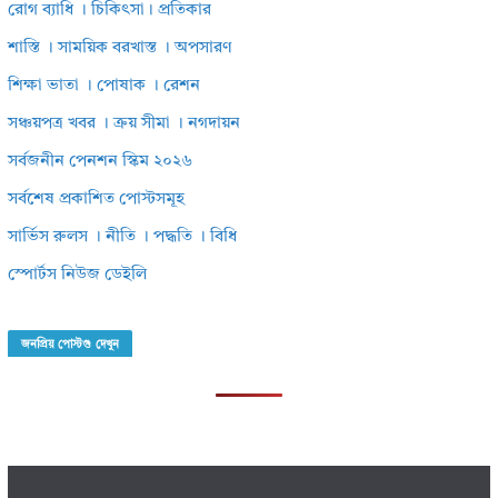
রোগ ব্যাধি । চিকিৎসা। প্রতিকার
শাস্তি । সাময়িক বরখাস্ত । অপসারণ
শিক্ষা ভাতা । পোষাক । রেশন
সঞ্চয়পত্র খবর । ক্রয় সীমা । নগদায়ন
সর্বজনীন পেনশন স্কিম ২০২৬
সর্বশেষ প্রকাশিত পোস্টসমূহ
সার্ভিস রুলস । নীতি । পদ্ধতি । বিধি
স্পোর্টস নিউজ ডেইলি
জনপ্রিয় পোস্টগু দেখুন