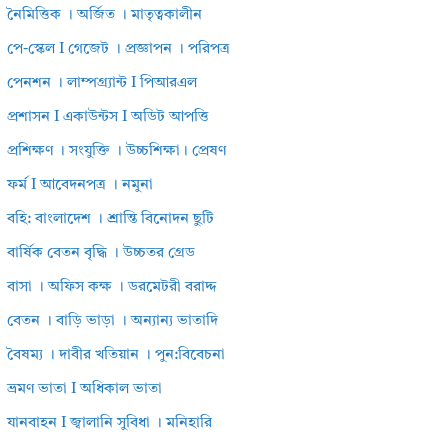
নৈমিত্তিক । অর্জিত । মাতৃত্বকালীন
পে-স্কেল I গেজেট । প্রজ্ঞাপন । পরিপত্র
পেনশন । লাম্পগ্র্যান্ট I পিআরএল
প্রশাসন I একাউন্টস I অডিট আপত্তি
প্রশিক্ষণ । সংযুক্তি । উচ্চশিক্ষা। প্রেষণ
ফর্ম I আবেদনপত্র । নমুনা
বহি: বাংলাদেশ । শ্রান্তি বিনোদন ছুটি
বার্ষিক বেতন বৃদ্ধি । উচ্চতর গ্রেড
বাসা । অফিস কক্ষ । ডরমেটরী বরাদ্দ
বেতন । বাড়ি ভাড়া । অন্যান্য ভাতাদি
বৈষম্য । দাবীর খতিয়ান । পুন:বিবেচনা
ভ্রমণ ভাতা I অধিকাল ভাতা
যানবাহন I জ্বালানি সুবিধা । মনিহারি