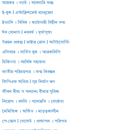
আয়কর । ভ্যাট । আবগারি শুল্ক
ই-বুক I এস্টাব্লিশমেন্ট ম্যানুয়েল
ইত্যাদি । বিবিধ । ক্যাটাগরী বিহীন তথ্য
ঈদ বোনাস I নববর্ষ । দূর্গাপূজা
উন্নয়ন প্রকল্প I মাষ্টার রোল I আউটসোর্সিং
এসিআর । সার্ভিস বুক । স্মারকলিপি
চিকিৎসা । আর্থিক সহায়তা
জাতীয় পরিচয়পত্র । জন্ম নিবন্ধন
জিপিএফ অগ্রিম I গৃহ নির্মাণ ঋণ
জীবন বীমা ও অন্যান্য বীমার সুবিধা
নিয়োগ । বদলি । পদোন্নতি । জ্যেষ্ঠতা
নৈমিত্তিক । অর্জিত । মাতৃত্বকালীন
পে-স্কেল I গেজেট । প্রজ্ঞাপন । পরিপত্র