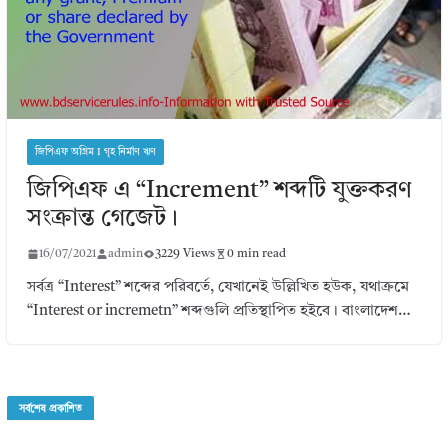
জিপিএফ অগ্রিম I গৃহ নির্মাণ ঋণ
জিপিএফ এ “Increment” শব্দটি যুক্তকরণ
সংক্রান্ত গেজেট।
16/07/2021
admin
3229 Views
0 min read
সর্বত্র “Interest” শব্দের পরিবর্তে, যেখানেই উল্লিখিত হউক, যথাক্রমে
“Interest or incremetn” শব্দগুলি প্রতিস্থাপিত হইবে। বাংলাদেশ…
সর্বশেষ প্রকাশিত