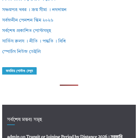
সঞ্চয়পত্র খবর । ক্রয় সীমা । নগদায়ন
সর্বজনীন পেনশন স্কিম ২০২৬
সর্বশেষ প্রকাশিত পোস্টসমূহ
সার্ভিস রুলস । নীতি । পদ্ধতি । বিধি
স্পোর্টস নিউজ ডেইলি
জনপ্রিয় পোস্টগু দেখুন
সর্বশেষ মন্তব্য সমূহ
admin
on
Transit or Joining Period by Distance 2026। সরকারি