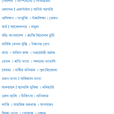
পেনশন । লাম্পগ্র্যান্ট I পিআরএল
প্রশাসন I একাউন্টস I অডিট আপত্তি
প্রশিক্ষণ । সংযুক্তি । উচ্চশিক্ষা। প্রেষণ
ফর্ম I আবেদনপত্র । নমুনা
বহি: বাংলাদেশ । শ্রান্তি বিনোদন ছুটি
বার্ষিক বেতন বৃদ্ধি । উচ্চতর গ্রেড
বাসা । অফিস কক্ষ । ডরমেটরী বরাদ্দ
বেতন । বাড়ি ভাড়া । অন্যান্য ভাতাদি
বৈষম্য । দাবীর খতিয়ান । পুন:বিবেচনা
ভ্রমণ ভাতা I অধিকাল ভাতা
যানবাহন I জ্বালানি সুবিধা । মনিহারি
রোগ ব্যাধি । চিকিৎসা। প্রতিকার
শাস্তি । সাময়িক বরখাস্ত । অপসারণ
শিক্ষা ভাতা । পোষাক । রেশন