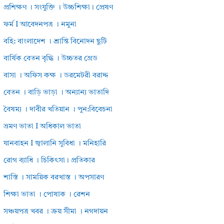
প্রশিক্ষণ । সংযুক্তি । উচ্চশিক্ষা। প্রেষণ
ফর্ম I আবেদনপত্র । নমুনা
বহি: বাংলাদেশ । শ্রান্তি বিনোদন ছুটি
বার্ষিক বেতন বৃদ্ধি । উচ্চতর গ্রেড
বাসা । অফিস কক্ষ । ডরমেটরী বরাদ্দ
বেতন । বাড়ি ভাড়া । অন্যান্য ভাতাদি
বৈষম্য । দাবীর খতিয়ান । পুন:বিবেচনা
ভ্রমণ ভাতা I অধিকাল ভাতা
যানবাহন I জ্বালানি সুবিধা । মনিহারি
রোগ ব্যাধি । চিকিৎসা। প্রতিকার
শাস্তি । সাময়িক বরখাস্ত । অপসারণ
শিক্ষা ভাতা । পোষাক । রেশন
সঞ্চয়পত্র খবর । ক্রয় সীমা । নগদায়ন