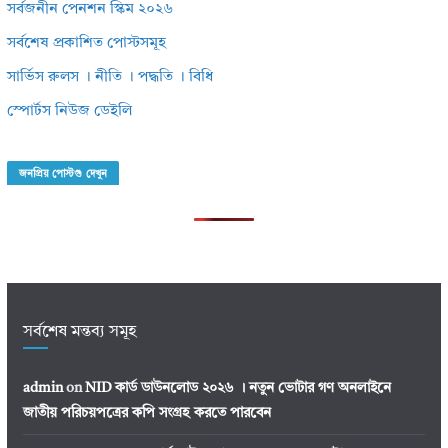
সর্বজনীন পেনশন স্কিম ২০২৬
সর্বশেষ প্রকাশিত পোস্টসমূহ
সার্ভিস রুলস । নীতি । পদ্ধতি । বিধি
স্পোর্টস নিউজ ডেইলি
জনপ্রিয় পোস্টগু দেখুন
সর্বশেষ মন্তব্য সমূহ
admin
on
NID কার্ড ডাউনলোড ২০২৬ । নতুন ভোটার গণ অনলাইনে
জাতীয় পরিচয়পত্রের কপি সংগ্রহ করতে পারবেন