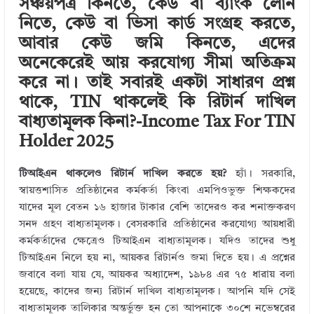
সঞ্চয়পত্র কিনতে, কেউ বা ব্যাংক লোন
r
dI
r
o
নিতে, কেউ বা ভিসা কার্ড সংগ্রহ করতে,
n
o
আবার কেউ জমি কিনতে, এদের
k
অনেকেরেই আয় করযোগ্য সীমা অতিক্রম
করে না। তাই সবারই একটা সাধারণ প্রশ্ন
থাকে, TIN থাকলেই কি রিটার্ন দাখিল
বাধ্যতামূলক কিনা?-Income Tax For TIN
Holder 2025
টিআইএন থাকলেও রিটার্ন দাখিল করতে হয়?
হ্যাঁ। সরকারি,
স্বায়ত্তশাসিত প্রতিষ্ঠানের কর্মকর্তা কিংবা এমপিওভুক্ত শিক্ষকদের
যাদের মূল বেতন ১৬ হাজার টাকার বেশি তাদেরও কর শনাক্তকরণ
সনদ গ্রহণ বাধ্যতামূলক। বেসরকারি প্রতিষ্ঠানের করযোগ্য আয়ধারী
কর্মকর্তাদের ক্ষেত্রেও টিআইএন বাধ্যতামূলক। যদিও তাদের শুধু
টিআইএন নিলে হয় না, আয়কর রিটার্নও জমা দিতে হয়। এ প্রশ্নের
জবাবে বলা যায় যে, আয়কর অধ্যাদেশ, ১৯৮৪ এর ৭৫ ধারায় বলা
হয়েছে, কাদের জন্য রিটার্ন দাখিল বাধ্যতামূলক। আপনি যদি সেই
বাধ্যতামূলক তালিকার অন্তর্ভুক্ত হন তো আপনাকে ৩০শে নভেম্বরের