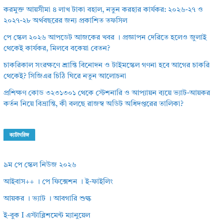
করমুক্ত আয়সীমা ৪ লাখ টাকা বহাল, নতুন করহার কার্যকর: ২০২৬-২৭ ও
২০২৭-২৮ অর্থবছরের জন্য প্রকাশিত তফসিল
পে স্কেল ২০২৬ আপডেট আজকের খবর । প্রজ্ঞাপন দেরিতে হলেও জুলাই
থেকেই কার্যকর, মিলবে বকেয়া বেতন?
চাকরিকাল সংরক্ষণে শ্রান্তি বিনোদন ও টাইমস্কেল গণনা হবে আগের চাকরি
থেকেই? সিজিএর চিঠি ঘিরে নতুন আলোচনা
প্রশিক্ষণ কোড ৩২৩১৩০১ থেকে স্টেশনারি ও আপ্যায়ন ব্যয়ে ভ্যাট-আয়কর
কর্তন নিয়ে বিভ্রান্তি, কী বলছে রাজস্ব অডিট অধিদপ্তরের তালিকা?
ক্যাটাগরিজ
৯ম পে স্কেল নিউজ ২০২৬
আইবাস++ । পে ফিক্সেশন । ই-ফাইলিং
আয়কর । ভ্যাট । আবগারি শুল্ক
ই-বুক I এস্টাব্লিশমেন্ট ম্যানুয়েল