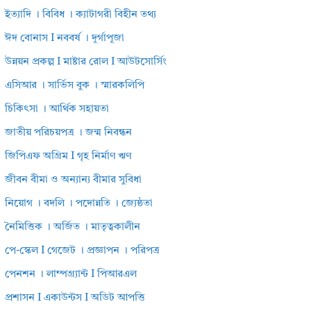
ইত্যাদি । বিবিধ । ক্যাটাগরী বিহীন তথ্য
ঈদ বোনাস I নববর্ষ । দূর্গাপূজা
উন্নয়ন প্রকল্প I মাষ্টার রোল I আউটসোর্সিং
এসিআর । সার্ভিস বুক । স্মারকলিপি
চিকিৎসা । আর্থিক সহায়তা
জাতীয় পরিচয়পত্র । জন্ম নিবন্ধন
জিপিএফ অগ্রিম I গৃহ নির্মাণ ঋণ
জীবন বীমা ও অন্যান্য বীমার সুবিধা
নিয়োগ । বদলি । পদোন্নতি । জ্যেষ্ঠতা
নৈমিত্তিক । অর্জিত । মাতৃত্বকালীন
পে-স্কেল I গেজেট । প্রজ্ঞাপন । পরিপত্র
পেনশন । লাম্পগ্র্যান্ট I পিআরএল
প্রশাসন I একাউন্টস I অডিট আপত্তি