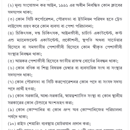
(২) মূল্য সংযোজন কর আইন, ১৯৯১ এর অধীন নিবন্ধিত কোন ক্লাবের
সদস্যপদ থাকা;
(৩) কোন সিটি কর্পোরেশন, পৌরসভা বা ইউনিয়ন পরিষদ হতে ট্রেড
লাইসেন্স গ্রহণ করে কোন ব্যবসা বা পেশা পরিচালনা;
(৪) চিকিৎসক, দন্ত চিকিৎসক, আইনজীবী, চার্টার্ড একাউন্টেন্ট, কস্ট
এন্ড ম্যানেজমেন্ট একাউন্টেন্ট, প্রকৌশলী, স্থপতি অথবা সার্ভেয়ার
হিসেবে বা সমজাতীয় পেশাজীবী হিসেবে কোন স্বীকৃত পেশাজীবী
সংস্থার নিবন্ধন থাকা;
(৫) আয়কর পেশাজীবী হিসেবে জাতীয় রাজস্ব বোর্ডের নিবন্ধন থাকা;
(৬) কোন বণিক বা শিল্প বিষয়ক চেম্বার বা ব্যবসায়িক সংঘ বা সংস্থার
সদস্যপদ থাকা;
(৭) কোন পৌরসভা বা সিটি করপোরেশনর কোন পদে বা সংসদ সদস্য
পদে প্রার্থী হওয়া;
(৮) কোন সরকারি, আধা-সরকারি, স্বায়ত্বশাাসিত সংস্থা বা কোন স্থানীয়
সরকারের কোন টেন্ডারে অংশগ্রহণ করা;
(৯) কোন কোম্পানির বা কোন গ্রুপ অব কোম্পানিজের পরিচালনা
পর্ষদে থাকা;
(১০) রাইড শেয়ারিং ব্যবস্থায় মোটরযান প্রদান করা;