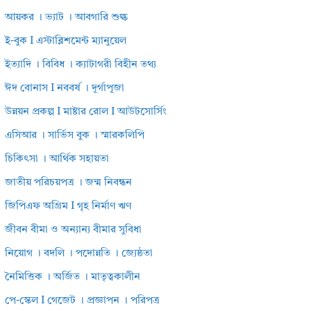
আয়কর । ভ্যাট । আবগারি শুল্ক
ই-বুক I এস্টাব্লিশমেন্ট ম্যানুয়েল
ইত্যাদি । বিবিধ । ক্যাটাগরী বিহীন তথ্য
ঈদ বোনাস I নববর্ষ । দূর্গাপূজা
উন্নয়ন প্রকল্প I মাষ্টার রোল I আউটসোর্সিং
এসিআর । সার্ভিস বুক । স্মারকলিপি
চিকিৎসা । আর্থিক সহায়তা
জাতীয় পরিচয়পত্র । জন্ম নিবন্ধন
জিপিএফ অগ্রিম I গৃহ নির্মাণ ঋণ
জীবন বীমা ও অন্যান্য বীমার সুবিধা
নিয়োগ । বদলি । পদোন্নতি । জ্যেষ্ঠতা
নৈমিত্তিক । অর্জিত । মাতৃত্বকালীন
পে-স্কেল I গেজেট । প্রজ্ঞাপন । পরিপত্র