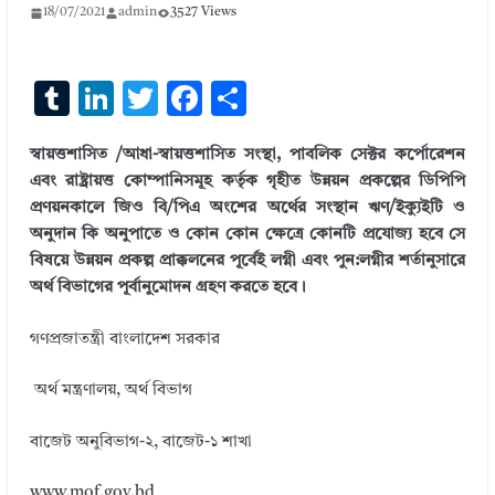
18/07/2021
admin
3527 Views
T
Li
T
F
S
u
n
w
ac
h
স্বায়ত্তশাসিত /আধা-স্বায়ত্তশাসিত সংস্থা, পাবলিক সেক্টর কর্পোরেশন
m
k
it
e
ar
এবং রাষ্ট্রায়ত্ত কোম্পানিসমূহ কর্তৃক গৃহীত উন্নয়ন প্রকল্পের ডিপিপি
bl
e
te
b
e
প্রণয়নকালে জিও বি/পিএ অংশের অর্থের সংস্থান ঋণ/ইক্যুইটি ও
r
dI
r
o
অনুদান কি অনুপাতে ও কোন কোন ক্ষেত্রে কোনটি প্রযোজ্য হবে সে
বিষয়ে উন্নয়ন প্রকল্প প্রাক্কলনের পূর্বেই লগ্নী এবং পুন:লগ্নীর শর্তানুসারে
n
o
অর্থ বিভাগের পূর্বানুমোদন গ্রহণ করতে হবে।
k
গণপ্রজাতন্ত্রী বাংলাদেশ সরকার
অর্থ মন্ত্রণালয়, অর্থ বিভাগ
বাজেট অনুবিভাগ-২, বাজেট-১ শাখা
www.mof.gov.bd