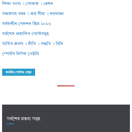
শিক্ষা ভাতা । পোষাক । রেশন
সঞ্চয়পত্র খবর । ক্রয় সীমা । নগদায়ন
সর্বজনীন পেনশন স্কিম ২০২৬
সর্বশেষ প্রকাশিত পোস্টসমূহ
সার্ভিস রুলস । নীতি । পদ্ধতি । বিধি
স্পোর্টস নিউজ ডেইলি
জনপ্রিয় পোস্টগু দেখুন
সর্বশেষ মন্তব্য সমূহ