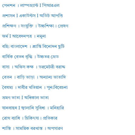
পেনশন । লাম্পগ্র্যান্ট I পিআরএল
প্রশাসন I একাউন্টস I অডিট আপত্তি
প্রশিক্ষণ । সংযুক্তি । উচ্চশিক্ষা। প্রেষণ
ফর্ম I আবেদনপত্র । নমুনা
বহি: বাংলাদেশ । শ্রান্তি বিনোদন ছুটি
বার্ষিক বেতন বৃদ্ধি । উচ্চতর গ্রেড
বাসা । অফিস কক্ষ । ডরমেটরী বরাদ্দ
বেতন । বাড়ি ভাড়া । অন্যান্য ভাতাদি
বৈষম্য । দাবীর খতিয়ান । পুন:বিবেচনা
ভ্রমণ ভাতা I অধিকাল ভাতা
যানবাহন I জ্বালানি সুবিধা । মনিহারি
রোগ ব্যাধি । চিকিৎসা। প্রতিকার
শাস্তি । সাময়িক বরখাস্ত । অপসারণ