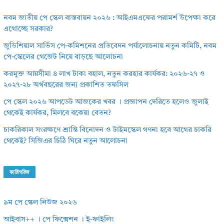
নবম জাতীয় পে স্কেল বাস্তবায়ন ২০২৬ : আইএমএফের পরামর্শ উপেক্ষা করে
এগোচ্ছে সরকার?
জুডিশিয়াল সার্ভিস পে-কমিশনের প্রতিবেদন পর্যালোচনায় নতুন কমিটি, নবম
পে-স্কেলের গেজেট নিয়ে বাড়ছে আলোচনা
করমুক্ত আয়সীমা ৪ লাখ টাকা বহাল, নতুন করহার কার্যকর: ২০২৬-২৭ ও
২০২৭-২৮ অর্থবছরের জন্য প্রকাশিত তফসিল
পে স্কেল ২০২৬ আপডেট আজকের খবর । প্রজ্ঞাপন দেরিতে হলেও জুলাই
থেকেই কার্যকর, মিলবে বকেয়া বেতন?
চাকরিকাল সংরক্ষণে শ্রান্তি বিনোদন ও টাইমস্কেল গণনা হবে আগের চাকরি
থেকেই? সিজিএর চিঠি ঘিরে নতুন আলোচনা
ক্যাটাগরিজ
৯ম পে স্কেল নিউজ ২০২৬
আইবাস++ । পে ফিক্সেশন । ই-ফাইলিং