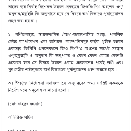
থাকা সত্তেও প্রায়শ দেখা যায় যে, এ ধরনের সংস্থা/ কোম্পানীসমূহ
তাদের ব্যয় নির্বাহ বিশেষত উন্নয়ন প্রকল্পের জিওবি/পিএ অংশের ঋণ/
অনুদান/ইকুইটি কি অনুপাতে হবে সে বিষয়ে অর্থ বিভাগে পূর্বানুমোদন
গ্রহণ করা হয় না।
২। বর্ণিতাবস্থায়, স্বায়ত্তশাসিত /আধা-স্বায়ত্তশাসিত সংস্থা, পাবলিক
সেক্টর কর্পোরেশন এবং রাষ্ট্রায়ত্ত কোম্পানিসমূহ কর্তৃক গৃহীত উন্নয়ন
প্রকল্পের ডিপিপি প্রণয়নকালে জিও বি/পিএ অংশের অর্থের সংস্থান
ঋণ/ইক্যুইটি ও অনুদান কি অনুপাতে ও কোন কোন ক্ষেত্রে কোনটি
প্রযোজ্য হবে সে বিষয়ে উন্নয়ন প্রকল্প প্রাক্কলনের পূর্বেই লগ্নী এবং
পুন:লগ্নীর শর্তানুসারে অর্থ বিভাগের পূর্বানুমোদন গ্রহণ করতে হবে।
৩। উপর্যুক্ত নির্দেশনা যথাযথভাবে অনুসরণের জন্য সংশ্লিষ্ট সকলকে
নির্দেশক্রমে অনুরোধ জানানো হলো।
(মো: সাইদুর রহমান)
অতিরিক্ত সচিব