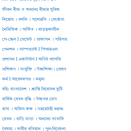
জীবন বীমা ও অন্যান্য বীমার সুবিধা
নিয়োগ । বদলি । পদোন্নতি । জ্যেষ্ঠতা
নৈমিত্তিক । অর্জিত । মাতৃত্বকালীন
পে-স্কেল I গেজেট । প্রজ্ঞাপন । পরিপত্র
পেনশন । লাম্পগ্র্যান্ট I পিআরএল
প্রশাসন I একাউন্টস I অডিট আপত্তি
প্রশিক্ষণ । সংযুক্তি । উচ্চশিক্ষা। প্রেষণ
ফর্ম I আবেদনপত্র । নমুনা
বহি: বাংলাদেশ । শ্রান্তি বিনোদন ছুটি
বার্ষিক বেতন বৃদ্ধি । উচ্চতর গ্রেড
বাসা । অফিস কক্ষ । ডরমেটরী বরাদ্দ
বেতন । বাড়ি ভাড়া । অন্যান্য ভাতাদি
বৈষম্য । দাবীর খতিয়ান । পুন:বিবেচনা