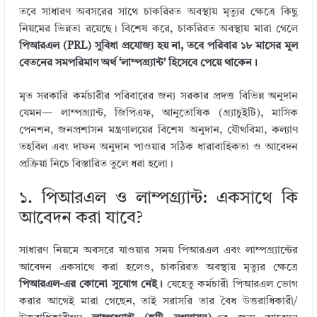
r
dI
r
o
তবে সাধারণ অবসরের সাথে চাকরিরত অবস্থায় মৃত্যুর ক্ষেত্রে কিছু
নিয়মের ভিন্নতা রয়েছে। বিশেষ করে, চাকরিরত অবস্থায় মারা গেলে
n
o
পিআরএল (PRL) সুবিধা প্রযোজ্য হয় না, তবে পরিবার ১৮ মাসের মূল
k
বেতনের সমপরিমাণ অর্থ ‘লাম্পগ্র্যান্ট’ হিসেবে পেয়ে থাকেন।
মৃত সরকারি কর্মচারীর পরিবারের জন্য সরকার প্রদত্ত বিভিন্ন অনুদান
যেমন— লাম্পগ্র্যান্ট, জিপিএফ, আনুতোষিক (গ্র্যাচুইটি), মাসিক
পেনশন, জনপ্রশাসন মন্ত্রণালয়ের বিশেষ অনুদান, যৌথবিমা, কল্যাণ
তহবিল এবং দাফন অনুদান পাওয়ার সঠিক ধারাবাহিকতা ও আবেদন
প্রক্রিয়া নিচে বিস্তারিত তুলে ধরা হলো।
১. পিআরএল ও লাম্পগ্র্যান্ট: একসাথে কি
আবেদন করা যাবে?
সাধারণ নিয়মে অবসরে যাওয়ার সময় পিআরএল এবং লাম্পগ্র্যান্টের
আবেদন একসাথে করা হলেও, চাকরিরত অবস্থায় মৃত্যুর ক্ষেত্রে
পিআরএল-এর কোনো সুযোগ নেই।
যেহেতু কর্মচারী পিআরএল ভোগ
করার আগেই মারা গেছেন, তাই সরাসরি তার বৈধ উত্তরাধিকারী/