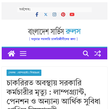
Skip
সর্বশেষ:
to
content
পেনশন । লাম্পগ্র্যান্ট I পিআরএল
চাকরিরত অবস্থায় সরকারি
কর্মচারীর মৃত্যু : লাম্পগ্র্যান্ট,
পেনশন ও অন্যান্য আর্থিক সুবিধা