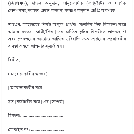
(জিপিএফ), দাফন অনুদান, আনুতোষিক (গ্র্যাচুইটি) ও মাসিক
পেনশনসহ সরকার প্রদত্ত অন্যান্য কল্যাণ অনুদান প্রাপ্তি আবশ্যক।
অতএব, মহোদয়ের নিকট আকুল প্রার্থনা, মানবিক দিক বিবেচনা করে
আমার মরহুম [স্বামী/পিতা]-এর অর্জিত ছুটির বিপরীতে লাম্পগ্র্যান্ট
এবং পেনশনের অন্যান্য আর্থিক সুবিধাদি দ্রুত প্রদানের প্রয়োজনীয়
ব্যবস্থা গ্রহণে আপনার সুমর্জি হয়।
বিনীত,
(আবেদনকারীর স্বাক্ষর)
[আবেদনকারীর নাম]
মৃত [কর্মচারীর নাম]-এর [সম্পর্ক]
ঠিকানা: …………………………….
মোবাইল নং: ……………………….