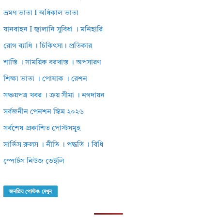
ভ্রমণ ভাতা I অধিকাল ভাতা
যানবাহন I জ্বালানি সুবিধা । মনিহারি
রোগ ব্যাধি । চিকিৎসা। প্রতিকার
শাস্তি । সাময়িক বরখাস্ত । অপসারণ
শিক্ষা ভাতা । পোষাক । রেশন
সঞ্চয়পত্র খবর । ক্রয় সীমা । নগদায়ন
সর্বজনীন পেনশন স্কিম ২০২৬
সর্বশেষ প্রকাশিত পোস্টসমূহ
সার্ভিস রুলস । নীতি । পদ্ধতি । বিধি
স্পোর্টস নিউজ ডেইলি
জনপ্রিয় পোস্টগু দেখুন