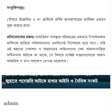
সংযুক্তিসমূহ:
(উপরে উল্লেখিত ৩ নং ক্রমিকে বর্ণিত কাগজপত্রের তালিকা এখানে
যুক্ত করতে হবে)
প্রতিবেদকের মন্তব্য:
চাকরিরত অবস্থায় পরিবারের একমাত্র উপার্জনক্ষম
ব্যক্তিকে হারিয়ে পরিবারগুলো এমনিতেই দিশেহারা হয়ে পড়ে। তাই
এই ধরণের পেনশন ও অনুদানের ফাইলগুলো যেন আমলাতান্ত্রিক
জটিলতায় আটকে না থাকে, সে বিষয়ে সংশ্লিষ্ট দপ্তরগুলোকে আরও
← Previous
আন্তরিক ও দ্রুত পদক্ষেপ নেওয়া প্রয়োজন।
নারী কর্মকর্তাদের ‘স্যার’ নাকি ‘ম্যাডাম’ সম্বোধন? সরকারি
Next →
বেনামি চিঠির ফাঁদে সৎ কর্মকর্তার ক্যারিয়ার : তদন্তের অ
বিধি ও বাস্তবতার চুলচেরা বিশ্লেষণ
জুহাতে পদোন্নতি আটকে রাখার আইনি ও নৈতিক সংকট
admin