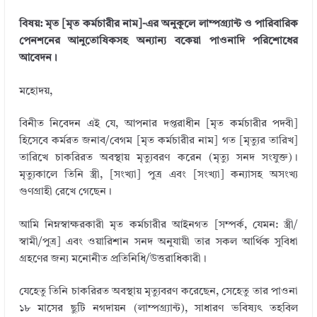
বিষয়: মৃত [মৃত কর্মচারীর নাম]-এর অনুকূলে লাম্পগ্র্যান্ট ও পারিবারিক
পেনশনের আনুতোষিকসহ অন্যান্য বকেয়া পাওনাদি পরিশোধের
আবেদন।
মহোদয়,
বিনীত নিবেদন এই যে, আপনার দপ্তরাধীন [মৃত কর্মচারীর পদবী]
হিসেবে কর্মরত জনাব/বেগম [মৃত কর্মচারীর নাম] গত [মৃত্যুর তারিখ]
তারিখে চাকরিরত অবস্থায় মৃত্যুবরণ করেন (মৃত্যু সনদ সংযুক্ত)।
মৃত্যুকালে তিনি স্ত্রী, [সংখ্যা] পুত্র এবং [সংখ্যা] কন্যাসহ অসংখ্য
গুণগ্রাহী রেখে গেছেন।
আমি নিম্নস্বাক্ষরকারী মৃত কর্মচারীর আইনগত [সম্পর্ক, যেমন: স্ত্রী/
স্বামী/পুত্র] এবং ওয়ারিশান সনদ অনুযায়ী তার সকল আর্থিক সুবিধা
গ্রহণের জন্য মনোনীত প্রতিনিধি/উত্তরাধিকারী।
যেহেতু তিনি চাকরিরত অবস্থায় মৃত্যুবরণ করেছেন, সেহেতু তার পাওনা
১৮ মাসের ছুটি নগদায়ন (লাম্পগ্র্যান্ট), সাধারণ ভবিষ্যৎ তহবিল