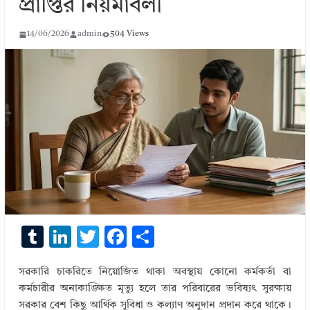
প্রাপ্তির নিয়মাবলী
14/06/2026
admin
504 Views
T
Li
T
F
S
u
n
w
ac
h
সরকারি চাকরিতে নিয়োজিত থাকা অবস্থায় কোনো কর্মকর্তা বা
m
k
it
e
ar
কর্মচারীর অনাকাঙ্ক্ষিত মৃত্যু হলে তার পরিবারের ভবিষ্যৎ সুরক্ষায়
bl
e
te
b
e
সরকার বেশ কিছু আর্থিক সুবিধা ও কল্যাণ অনুদান প্রদান করে থাকে।