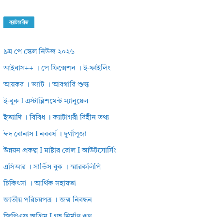
ক্যাটাগরিজ
৯ম পে স্কেল নিউজ ২০২৬
আইবাস++ । পে ফিক্সেশন । ই-ফাইলিং
আয়কর । ভ্যাট । আবগারি শুল্ক
ই-বুক I এস্টাব্লিশমেন্ট ম্যানুয়েল
ইত্যাদি । বিবিধ । ক্যাটাগরী বিহীন তথ্য
ঈদ বোনাস I নববর্ষ । দূর্গাপূজা
উন্নয়ন প্রকল্প I মাষ্টার রোল I আউটসোর্সিং
এসিআর । সার্ভিস বুক । স্মারকলিপি
চিকিৎসা । আর্থিক সহায়তা
জাতীয় পরিচয়পত্র । জন্ম নিবন্ধন
জিপিএফ অগ্রিম I গৃহ নির্মাণ ঋণ