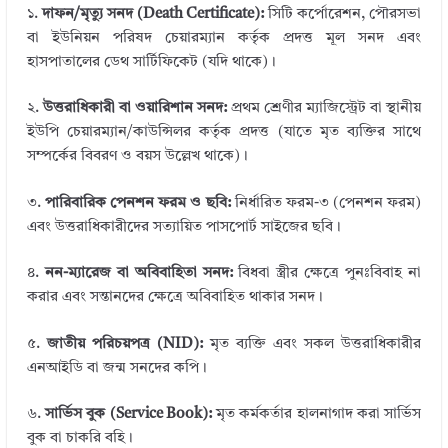
১.
দাফন/মৃত্যু সনদ (Death Certificate):
সিটি কর্পোরেশন, পৌরসভা
বা ইউনিয়ন পরিষদ চেয়ারম্যান কর্তৃক প্রদত্ত মূল সনদ এবং
হাসপাতালের ডেথ সার্টিফিকেট (যদি থাকে)।
২.
উত্তরাধিকারী বা ওয়ারিশান সনদ:
প্রথম শ্রেণীর ম্যাজিস্ট্রেট বা স্থানীয়
ইউপি চেয়ারম্যান/কাউন্সিলর কর্তৃক প্রদত্ত (যাতে মৃত ব্যক্তির সাথে
সম্পর্কের বিবরণ ও বয়স উল্লেখ থাকে)।
৩.
পারিবারিক পেনশন ফরম ও ছবি:
নির্ধারিত ফরম-৩ (পেনশন ফরম)
এবং উত্তরাধিকারীদের সত্যায়িত পাসপোর্ট সাইজের ছবি।
৪.
নন-ম্যারেজ বা অবিবাহিতা সনদ:
বিধবা স্ত্রীর ক্ষেত্রে পুনঃবিবাহ না
করার এবং সন্তানদের ক্ষেত্রে অবিবাহিত থাকার সনদ।
৫.
জাতীয় পরিচয়পত্র (NID):
মৃত ব্যক্তি এবং সকল উত্তরাধিকারীর
এনআইডি বা জন্ম সনদের কপি।
৬.
সার্ভিস বুক (Service Book):
মৃত কর্মকর্তার হালনাগাদ করা সার্ভিস
বুক বা চাকরি বহি।