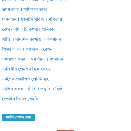
ভ্রমণ ভাতা I অধিকাল ভাতা
যানবাহন I জ্বালানি সুবিধা । মনিহারি
রোগ ব্যাধি । চিকিৎসা। প্রতিকার
শাস্তি । সাময়িক বরখাস্ত । অপসারণ
শিক্ষা ভাতা । পোষাক । রেশন
সঞ্চয়পত্র খবর । ক্রয় সীমা । নগদায়ন
সর্বজনীন পেনশন স্কিম ২০২৬
সর্বশেষ প্রকাশিত পোস্টসমূহ
সার্ভিস রুলস । নীতি । পদ্ধতি । বিধি
স্পোর্টস নিউজ ডেইলি
জনপ্রিয় পোস্টগু দেখুন