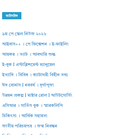
ক্যাটাগরিজ
৯ম পে স্কেল নিউজ ২০২৬
আইবাস++ । পে ফিক্সেশন । ই-ফাইলিং
আয়কর । ভ্যাট । আবগারি শুল্ক
ই-বুক I এস্টাব্লিশমেন্ট ম্যানুয়েল
ইত্যাদি । বিবিধ । ক্যাটাগরী বিহীন তথ্য
ঈদ বোনাস I নববর্ষ । দূর্গাপূজা
উন্নয়ন প্রকল্প I মাষ্টার রোল I আউটসোর্সিং
এসিআর । সার্ভিস বুক । স্মারকলিপি
চিকিৎসা । আর্থিক সহায়তা
জাতীয় পরিচয়পত্র । জন্ম নিবন্ধন