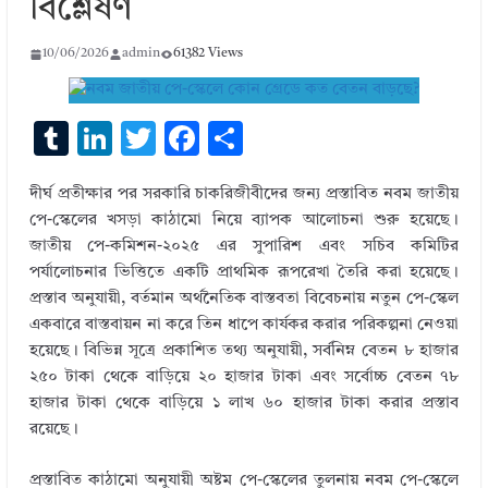
বিশ্লেষণ
10/06/2026
admin
61382 Views
T
Li
T
F
S
u
n
w
ac
h
দীর্ঘ প্রতীক্ষার পর সরকারি চাকরিজীবীদের জন্য প্রস্তাবিত নবম জাতীয়
m
k
it
e
ar
পে-স্কেলের খসড়া কাঠামো নিয়ে ব্যাপক আলোচনা শুরু হয়েছে।
bl
e
te
b
e
জাতীয় পে-কমিশন-২০২৫ এর সুপারিশ এবং সচিব কমিটির
r
dI
r
o
পর্যালোচনার ভিত্তিতে একটি প্রাথমিক রূপরেখা তৈরি করা হয়েছে।
প্রস্তাব অনুযায়ী, বর্তমান অর্থনৈতিক বাস্তবতা বিবেচনায় নতুন পে-স্কেল
n
o
একবারে বাস্তবায়ন না করে তিন ধাপে কার্যকর করার পরিকল্পনা নেওয়া
k
হয়েছে। বিভিন্ন সূত্রে প্রকাশিত তথ্য অনুযায়ী, সর্বনিম্ন বেতন ৮ হাজার
২৫০ টাকা থেকে বাড়িয়ে ২০ হাজার টাকা এবং সর্বোচ্চ বেতন ৭৮
হাজার টাকা থেকে বাড়িয়ে ১ লাখ ৬০ হাজার টাকা করার প্রস্তাব
রয়েছে।
প্রস্তাবিত কাঠামো অনুযায়ী অষ্টম পে-স্কেলের তুলনায় নবম পে-স্কেলে