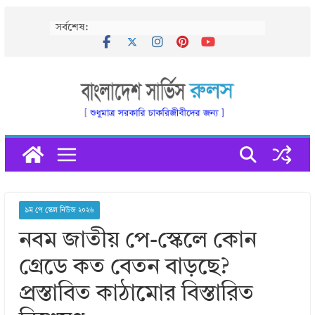
Skip
সর্বশেষ:
to
content
৯ম পে স্কেল নিউজ ২০২৬
নবম জাতীয় পে-স্কেলে কোন
গ্রেডে কত বেতন বাড়ছে?
প্রস্তাবিত কাঠামোর বিস্তারিত