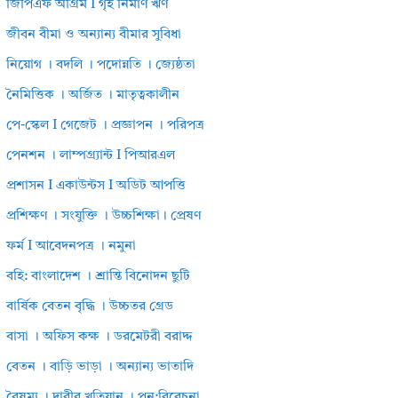
জিপিএফ অগ্রিম I গৃহ নির্মাণ ঋণ
জীবন বীমা ও অন্যান্য বীমার সুবিধা
নিয়োগ । বদলি । পদোন্নতি । জ্যেষ্ঠতা
নৈমিত্তিক । অর্জিত । মাতৃত্বকালীন
পে-স্কেল I গেজেট । প্রজ্ঞাপন । পরিপত্র
পেনশন । লাম্পগ্র্যান্ট I পিআরএল
প্রশাসন I একাউন্টস I অডিট আপত্তি
প্রশিক্ষণ । সংযুক্তি । উচ্চশিক্ষা। প্রেষণ
ফর্ম I আবেদনপত্র । নমুনা
বহি: বাংলাদেশ । শ্রান্তি বিনোদন ছুটি
বার্ষিক বেতন বৃদ্ধি । উচ্চতর গ্রেড
বাসা । অফিস কক্ষ । ডরমেটরী বরাদ্দ
বেতন । বাড়ি ভাড়া । অন্যান্য ভাতাদি
বৈষম্য । দাবীর খতিয়ান । পুন:বিবেচনা