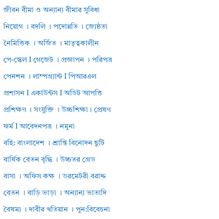
জীবন বীমা ও অন্যান্য বীমার সুবিধা
নিয়োগ । বদলি । পদোন্নতি । জ্যেষ্ঠতা
নৈমিত্তিক । অর্জিত । মাতৃত্বকালীন
পে-স্কেল I গেজেট । প্রজ্ঞাপন । পরিপত্র
পেনশন । লাম্পগ্র্যান্ট I পিআরএল
প্রশাসন I একাউন্টস I অডিট আপত্তি
প্রশিক্ষণ । সংযুক্তি । উচ্চশিক্ষা। প্রেষণ
ফর্ম I আবেদনপত্র । নমুনা
বহি: বাংলাদেশ । শ্রান্তি বিনোদন ছুটি
বার্ষিক বেতন বৃদ্ধি । উচ্চতর গ্রেড
বাসা । অফিস কক্ষ । ডরমেটরী বরাদ্দ
বেতন । বাড়ি ভাড়া । অন্যান্য ভাতাদি
বৈষম্য । দাবীর খতিয়ান । পুন:বিবেচনা