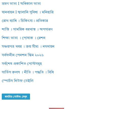
ভ্রমণ ভাতা I অধিকাল ভাতা
যানবাহন I জ্বালানি সুবিধা । মনিহারি
রোগ ব্যাধি । চিকিৎসা। প্রতিকার
শাস্তি । সাময়িক বরখাস্ত । অপসারণ
শিক্ষা ভাতা । পোষাক । রেশন
সঞ্চয়পত্র খবর । ক্রয় সীমা । নগদায়ন
সর্বজনীন পেনশন স্কিম ২০২৬
সর্বশেষ প্রকাশিত পোস্টসমূহ
সার্ভিস রুলস । নীতি । পদ্ধতি । বিধি
স্পোর্টস নিউজ ডেইলি
জনপ্রিয় পোস্টগু দেখুন