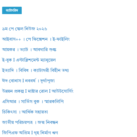
ক্যাটাগরিজ
৯ম পে স্কেল নিউজ ২০২৬
আইবাস++ । পে ফিক্সেশন । ই-ফাইলিং
আয়কর । ভ্যাট । আবগারি শুল্ক
ই-বুক I এস্টাব্লিশমেন্ট ম্যানুয়েল
ইত্যাদি । বিবিধ । ক্যাটাগরী বিহীন তথ্য
ঈদ বোনাস I নববর্ষ । দূর্গাপূজা
উন্নয়ন প্রকল্প I মাষ্টার রোল I আউটসোর্সিং
এসিআর । সার্ভিস বুক । স্মারকলিপি
চিকিৎসা । আর্থিক সহায়তা
জাতীয় পরিচয়পত্র । জন্ম নিবন্ধন
জিপিএফ অগ্রিম I গৃহ নির্মাণ ঋণ