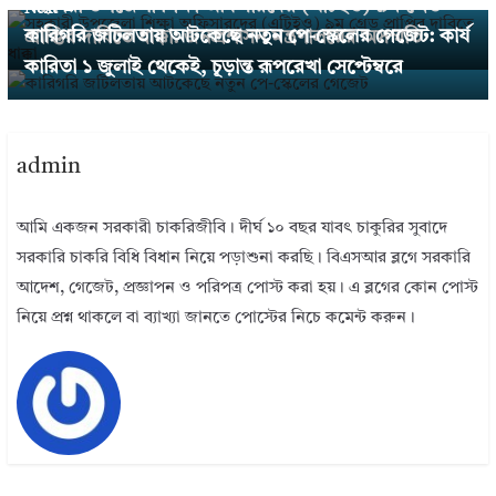
সহকারী উপজেলা শিক্ষা অফিসারদের (এটিইও) ৯ম গ্রেড
Next →
কারিগরি জটিলতায় আটকেছে নতুন পে-স্কেলের গেজেট: কার্য
প্রাপ্তির দাবিতে ধাক্কা: জনপ্রশাসন মন্ত্রণালয়ের অসম্মতি
কারিতা ১ জুলাই থেকেই, চূড়ান্ত রূপরেখা সেপ্টেম্বরে
admin
আমি একজন সরকারী চাকরিজীবি। দীর্ঘ ১০ বছর যাবৎ চাকুরির সুবাদে
সরকারি চাকরি বিধি বিধান নিয়ে পড়াশুনা করছি। বিএসআর ব্লগে সরকারি
আদেশ, গেজেট, প্রজ্ঞাপন ও পরিপত্র পোস্ট করা হয়। এ ব্লগের কোন পোস্ট
নিয়ে প্রশ্ন থাকলে বা ব্যাখ্যা জানতে পোস্টের নিচে কমেন্ট করুন।