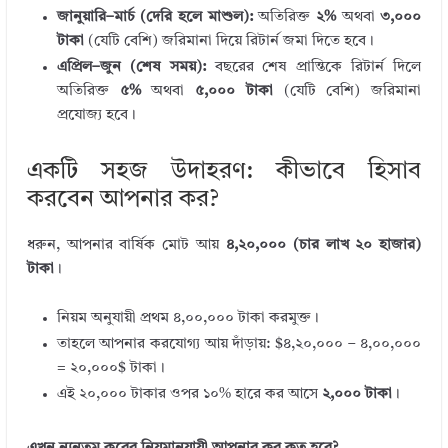
জানুয়ারি–মার্চ (দেরি হলে মাশুল):
অতিরিক্ত
২%
অথবা
৩,০০০
টাকা
(যেটি বেশি) জরিমানা দিয়ে রিটার্ন জমা দিতে হবে।
এপ্রিল–জুন (শেষ সময়):
বছরের শেষ প্রান্তিকে রিটার্ন দিলে
অতিরিক্ত
৫%
অথবা
৫,০০০ টাকা
(যেটি বেশি) জরিমানা
প্রযোজ্য হবে।
একটি সহজ উদাহরণ: কীভাবে হিসাব
করবেন আপনার কর?
ধরুন, আপনার বার্ষিক মোট আয়
৪,২০,০০০ (চার লাখ ২০ হাজার)
টাকা
।
নিয়ম অনুযায়ী প্রথম ৪,০০,০০০ টাকা করমুক্ত।
তাহলে আপনার করযোগ্য আয় দাঁড়ায়:
$৪,২০,০০০ – ৪,০০,০০০
= ২০,০০০$
টাকা।
এই ২০,০০০ টাকার ওপর ১০% হারে কর আসে
২,০০০ টাকা
।