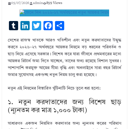
05/07/2026
admin
859 Views
T
Li
T
F
S
u
n
w
ac
h
দেশের রাজস্ব খাতকে আরও গতিশীল এবং নতুন করদাতাদের উদ্বুদ্ধ
m
k
it
e
ar
করতে ২০২৬–২৭ অর্থবছরে আয়কর নিয়মে বড় ধরনের পরিবর্তন ও
bl
e
te
b
e
ছাড় নিয়ে এসেছে সরকার। বিশেষ করে যারা জীবনে প্রথমবারের মতো
r
dI
r
o
আয়কর রিটার্ন জমা দিতে যাচ্ছেন, তাদের জন্য রয়েছে বিশাল সুখবর।
পাশাপাশি করমুক্ত আয়ের সীমা বৃদ্ধি এবং অনলাইনে সারা বছর রিটার্ন
n
o
জমার সুযোগসহ একগুচ্ছ নতুন নিয়ম চালু করা হয়েছে।
k
নতুন এই নিয়মের বিস্তারিত খুঁটিনাটি নিচে তুলে ধরা হলো:
১. নতুন করদাতাদের জন্য বিশেষ ছাড়
(ন্যূনতম কর মাত্র ১,০০০ টাকা)
সাধারণত একজন নিয়মিত করদাতার জন্য ন্যূনতম করের পরিমাণ