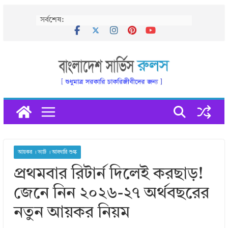
Skip
সর্বশেষ:
to
content
আয়কর । ভ্যাট । আবগারি শুল্ক
প্রথমবার রিটার্ন দিলেই করছাড়!
জেনে নিন ২০২৬-২৭ অর্থবছরের
নতুন আয়কর নিয়ম