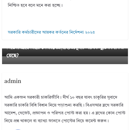
নিশ্চিত হবে বলে মনে করা হচ্ছে।
Next →
← Previous
সরকারি কর্মচারীদের আয়কর কর্তনের নির্দেশনা ২০২৫
বাংলাদেশ ব্যাংকের শাখাগুলোতে কর্মকর্তা-কর্মচারীদের ছুটি ২
জাতীয় বেতন কমিশন- ২০২৫ । সরকারি কলেজ শিক্ষক স
০২৫ । প্রতি বছর ১০ দিনের বাধ্যতামূলক বার্ষিক ছুটি বিধান র
মিতির প্রস্তাবনায় সর্বনিম্ন ৩২,৫০০ টাকা?
য়েছে?
admin
আমি একজন সরকারী চাকরিজীবি। দীর্ঘ ১০ বছর যাবৎ চাকুরির সুবাদে
সরকারি চাকরি বিধি বিধান নিয়ে পড়াশুনা করছি। বিএসআর ব্লগে সরকারি
আদেশ, গেজেট, প্রজ্ঞাপন ও পরিপত্র পোস্ট করা হয়। এ ব্লগের কোন পোস্ট
নিয়ে প্রশ্ন থাকলে বা ব্যাখ্যা জানতে পোস্টের নিচে কমেন্ট করুন।