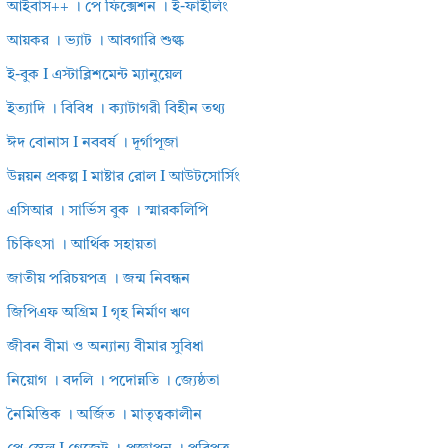
আইবাস++ । পে ফিক্সেশন । ই-ফাইলিং
আয়কর । ভ্যাট । আবগারি শুল্ক
ই-বুক I এস্টাব্লিশমেন্ট ম্যানুয়েল
ইত্যাদি । বিবিধ । ক্যাটাগরী বিহীন তথ্য
ঈদ বোনাস I নববর্ষ । দূর্গাপূজা
উন্নয়ন প্রকল্প I মাষ্টার রোল I আউটসোর্সিং
এসিআর । সার্ভিস বুক । স্মারকলিপি
চিকিৎসা । আর্থিক সহায়তা
জাতীয় পরিচয়পত্র । জন্ম নিবন্ধন
জিপিএফ অগ্রিম I গৃহ নির্মাণ ঋণ
জীবন বীমা ও অন্যান্য বীমার সুবিধা
নিয়োগ । বদলি । পদোন্নতি । জ্যেষ্ঠতা
নৈমিত্তিক । অর্জিত । মাতৃত্বকালীন