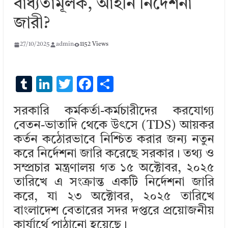
বাধ্যতামূলক, আইনি নির্দেশনা
জারী?
27/10/2025
admin
1152 Views
T
Li
T
F
S
u
n
w
ac
h
সরকারি কর্মকর্তা-কর্মচারীদের করযোগ্য
m
k
it
e
ar
বেতন-ভাতাদি থেকে উৎসে (TDS) আয়কর
bl
e
te
b
e
কর্তন কঠোরভাবে নিশ্চিত করার জন্য নতুন
r
dI
r
o
করে নির্দেশনা জারি করেছে সরকার। তথ্য ও
n
o
সম্প্রচার মন্ত্রণালয় গত ১৫ অক্টোবর, ২০২৫
k
তারিখে এ সংক্রান্ত একটি নির্দেশনা জারি
করে, যা ২৩ অক্টোবর, ২০২৫ তারিখে
বাংলাদেশ বেতারের সদর দপ্তরে প্রয়োজনীয়
কার্যার্থে পাঠানো হয়েছে।