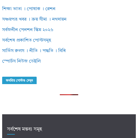
শিক্ষা ভাতা । পোষাক । রেশন
সঞ্চয়পত্র খবর । ক্রয় সীমা । নগদায়ন
সর্বজনীন পেনশন স্কিম ২০২৬
সর্বশেষ প্রকাশিত পোস্টসমূহ
সার্ভিস রুলস । নীতি । পদ্ধতি । বিধি
স্পোর্টস নিউজ ডেইলি
জনপ্রিয় পোস্টগু দেখুন
সর্বশেষ মন্তব্য সমূহ