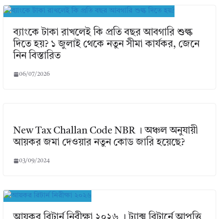
ব্যাংকে টাকা রাখলেই কি প্রতি বছর আবগারি শুল্ক
দিতে হয়? ১ জুলাই থেকে নতুন সীমা কার্যকর, জেনে
নিন বিস্তারিত
06/07/2026
New Tax Challan Code NBR । অঞ্চল অনুযায়ী
আয়কর জমা দেওয়ার নতুন কোড জারি হয়েছে?
03/09/2024
আয়কর রিটার্ন নিরীক্ষা ২০২৬ । ট্যাক্স রিটার্নে আপত্তি