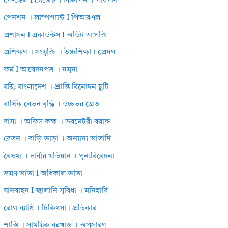
পে-স্কেল I গেজেট । প্রজ্ঞাপন । পরিপত্র
পেনশন । লাম্পগ্র্যান্ট I পিআরএল
প্রশাসন I একাউন্টস I অডিট আপত্তি
প্রশিক্ষণ । সংযুক্তি । উচ্চশিক্ষা। প্রেষণ
ফর্ম I আবেদনপত্র । নমুনা
বহি: বাংলাদেশ । শ্রান্তি বিনোদন ছুটি
বার্ষিক বেতন বৃদ্ধি । উচ্চতর গ্রেড
বাসা । অফিস কক্ষ । ডরমেটরী বরাদ্দ
বেতন । বাড়ি ভাড়া । অন্যান্য ভাতাদি
বৈষম্য । দাবীর খতিয়ান । পুন:বিবেচনা
ভ্রমণ ভাতা I অধিকাল ভাতা
যানবাহন I জ্বালানি সুবিধা । মনিহারি
রোগ ব্যাধি । চিকিৎসা। প্রতিকার
শাস্তি । সাময়িক বরখাস্ত । অপসারণ