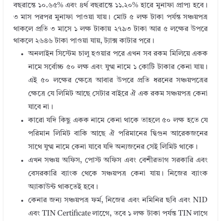
বছরান্তে ১০.৬৫% এবং ৪র্থ বছরান্তে ১১.২০% হারে মুনাফা প্রাপ্য হবে।
৩ মাস পরপর মুনাফা পাওয়া যায়। মোট ৫ লক্ষ টাকা পর্যন্ত সঞ্চয়পত্র
থাকলে প্রতি ৩ মাসে ১ লক্ষ টাকায় ২৭৯৩ টাকা আর ৫ লক্ষের উপরে
থাকলে ২৬৪৬ টাকা পাওয়া যায়, ট্যাক্স কাটার পরে।
অনলাইন সিস্টেম চালু হওয়ার পরে এখন সব রকম মিলিয়ে একক
নামে সর্বোচ্চ ৫০ লক্ষ এবং যুগ্ম নামে ১ কোটি টাকার কেনা যায়।
এই ৫০ লক্ষের ক্ষেত্রে আবার উপরে প্রতি ধরনের সঞ্চয়পত্রের
ক্ষেত্রে যে লিমিট আছে সেটার বাইরে ঐ এক রকম সঞ্চয়পত্র কেনা
যাবে না।
কারো যদি কিছু একক নামে কেনা থাকে তাহলে ৫০ লক্ষ হতে যে
পরিমান লিমিট বাকি আছে ঐ পরিমানের দ্বিগুন আরেকজনের
সাথে যুগ্ম নামে কেনা যাবে যদি অন্যজনের সেই লিমিট থাকে।
এখন সঞ্চয় অফিস, পোস্ট অফিস এবং বেশীরভাগ সরকারি এবং
বেসরকারি ব্যাংক থেকে সঞ্চয়পত্র কেনা যায়। নিজের ব্যাংক
অ্যাকাউন্ট থাকতেই হবে।
কেনার জন্য সঞ্চয়পত্র ফর্ম, নিজের এবং নমিনির ছবি এবং NID
এবং TIN Certificate লাগেে, তবে ১ লক্ষ টাকা পর্যন্ত TIN লাগে