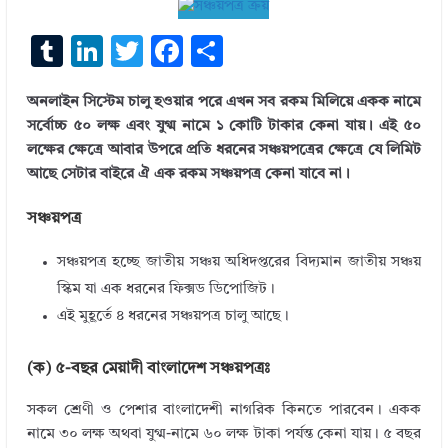
T
Li
T
F
S
u
n
w
ac
h
অনলাইন সিস্টেম চালু হওয়ার পরে এখন সব রকম মিলিয়ে একক নামে
m
k
it
e
ar
সর্বোচ্চ ৫০ লক্ষ এবং যুগ্ম নামে ১ কোটি টাকার কেনা যায়। এই ৫০
bl
e
te
b
e
লক্ষের ক্ষেত্রে আবার উপরে প্রতি ধরনের সঞ্চয়পত্রের ক্ষেত্রে যে লিমিট
r
dI
r
o
আছে সেটার বাইরে ঐ এক রকম সঞ্চয়পত্র কেনা যাবে না।
n
o
সঞ্চয়পত্র
k
সঞ্চয়পত্র হচ্ছে জাতীয় সঞ্চয় অধিদপ্তরের বিদ্যমান জাতীয় সঞ্চয়
স্কিম যা এক ধরনের ফিক্সড ডিপোজিট।
এই মুহূর্তে ৪ ধরনের সঞ্চয়পত্র চালু আছে।
(ক) ৫-বছর মেয়াদী বাংলাদেশ সঞ্চয়পত্রঃ
সকল শ্রেণী ও পেশার বাংলাদেশী নাগরিক কিনতে পারবেন। একক
নামে ৩০ লক্ষ অথবা যুগ্ম-নামে ৬০ লক্ষ টাকা পর্যন্ত কেনা যায়। ৫ বছর