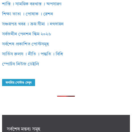
শাস্তি । সাময়িক বরখাস্ত । অপসারণ
শিক্ষা ভাতা । পোষাক । রেশন
সঞ্চয়পত্র খবর । ক্রয় সীমা । নগদায়ন
সর্বজনীন পেনশন স্কিম ২০২৬
সর্বশেষ প্রকাশিত পোস্টসমূহ
সার্ভিস রুলস । নীতি । পদ্ধতি । বিধি
স্পোর্টস নিউজ ডেইলি
জনপ্রিয় পোস্টগু দেখুন
সর্বশেষ মন্তব্য সমূহ