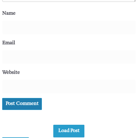
Name
Email
Website
Load Post