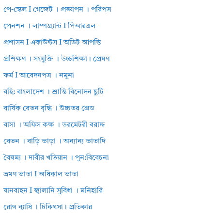
পে-স্কেল I গেজেট । প্রজ্ঞাপন । পরিপত্র
পেনশন । লাম্পগ্র্যান্ট I পিআরএল
প্রশাসন I একাউন্টস I অডিট আপত্তি
প্রশিক্ষণ । সংযুক্তি । উচ্চশিক্ষা। প্রেষণ
ফর্ম I আবেদনপত্র । নমুনা
বহি: বাংলাদেশ । শ্রান্তি বিনোদন ছুটি
বার্ষিক বেতন বৃদ্ধি । উচ্চতর গ্রেড
বাসা । অফিস কক্ষ । ডরমেটরী বরাদ্দ
বেতন । বাড়ি ভাড়া । অন্যান্য ভাতাদি
বৈষম্য । দাবীর খতিয়ান । পুন:বিবেচনা
ভ্রমণ ভাতা I অধিকাল ভাতা
যানবাহন I জ্বালানি সুবিধা । মনিহারি
রোগ ব্যাধি । চিকিৎসা। প্রতিকার