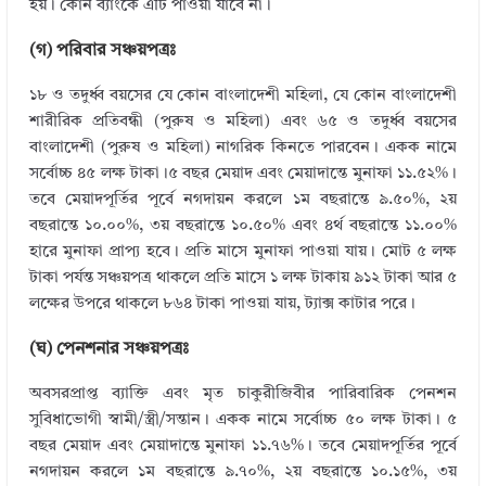
হয়। কোন ব্যাংকে এটি পাওয়া যাবে না।
(গ) পরিবার সঞ্চয়পত্রঃ
১৮ ও তদুর্ধ্ব বয়সের যে কোন বাংলাদেশী মহিলা, যে কোন বাংলাদেশী
শারীরিক প্রতিবন্ধী (পুরুষ ও মহিলা) এবং ৬৫ ও তদুর্ধ্ব বয়সের
বাংলাদেশী (পুরুষ ও মহিলা) নাগরিক কিনতে পারবেন। একক নামে
সর্বোচ্চ ৪৫ লক্ষ টাকা।৫ বছর মেয়াদ এবং মেয়াদান্তে মুনাফা ১১.৫২%।
তবে মেয়াদপূর্তির পূর্বে নগদায়ন করলে ১ম বছরান্তে ৯.৫০%, ২য়
বছরান্তে ১০.০০%, ৩য় বছরান্তে ১০.৫০% এবং ৪র্থ বছরান্তে ১১.০০%
হারে মুনাফা প্রাপ্য হবে। প্রতি মাসে মুনাফা পাওয়া যায়। মোট ৫ লক্ষ
টাকা পর্যন্ত সঞ্চয়পত্র থাকলে প্রতি মাসে ১ লক্ষ টাকায় ৯১২ টাকা আর ৫
লক্ষের উপরে থাকলে ৮৬৪ টাকা পাওয়া যায়, ট্যাক্স কাটার পরে।
(ঘ) পেনশনার সঞ্চয়পত্রঃ
অবসরপ্রাপ্ত ব্যাক্তি এবং মৃত চাকুরীজিবীর পারিবারিক পেনশন
সুবিধাভোগী স্বামী/স্ত্রী/সন্তান। একক নামে সর্বোচ্চ ৫০ লক্ষ টাকা। ৫
বছর মেয়াদ এবং মেয়াদান্তে মুনাফা ১১.৭৬%। তবে মেয়াদপূর্তির পূর্বে
নগদায়ন করলে ১ম বছরান্তে ৯.৭০%, ২য় বছরান্তে ১০.১৫%, ৩য়