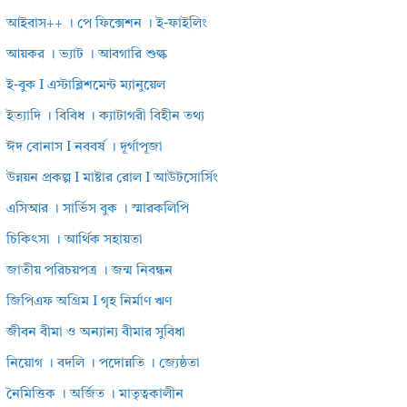
আইবাস++ । পে ফিক্সেশন । ই-ফাইলিং
আয়কর । ভ্যাট । আবগারি শুল্ক
ই-বুক I এস্টাব্লিশমেন্ট ম্যানুয়েল
ইত্যাদি । বিবিধ । ক্যাটাগরী বিহীন তথ্য
ঈদ বোনাস I নববর্ষ । দূর্গাপূজা
উন্নয়ন প্রকল্প I মাষ্টার রোল I আউটসোর্সিং
এসিআর । সার্ভিস বুক । স্মারকলিপি
চিকিৎসা । আর্থিক সহায়তা
জাতীয় পরিচয়পত্র । জন্ম নিবন্ধন
জিপিএফ অগ্রিম I গৃহ নির্মাণ ঋণ
জীবন বীমা ও অন্যান্য বীমার সুবিধা
নিয়োগ । বদলি । পদোন্নতি । জ্যেষ্ঠতা
নৈমিত্তিক । অর্জিত । মাতৃত্বকালীন