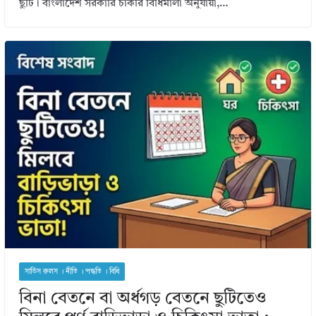
ছুটি। বাংলাদেশ সরকারি চাকরি বিধিমালা অনুযায়ী,…
সার্ভিস রুলস । নীতি । পদ্ধতি । বিধি
বিনা বেতনে বা অর্ধগড় বেতনে ছুটিতেও