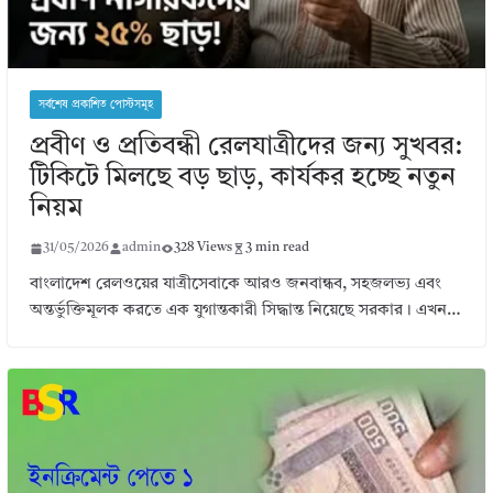
সর্বশেষ প্রকাশিত পোস্টসমূহ
প্রবীণ ও প্রতিবন্ধী রেলযাত্রীদের জন্য সুখবর:
টিকিটে মিলছে বড় ছাড়, কার্যকর হচ্ছে নতুন
নিয়ম
31/05/2026
admin
328 Views
3 min read
বাংলাদেশ রেলওয়ের যাত্রীসেবাকে আরও জনবান্ধব, সহজলভ্য এবং
অন্তর্ভুক্তিমূলক করতে এক যুগান্তকারী সিদ্ধান্ত নিয়েছে সরকার। এখন…