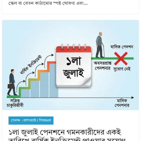
স্কেল বা বেতন কাঠামোর স্পষ্ট ঘোষণা এবং…
পেনশন । লাম্পগ্র্যান্ট I পিআরএল
১লা জুলাই পেনশনে গমনকারীদের একই