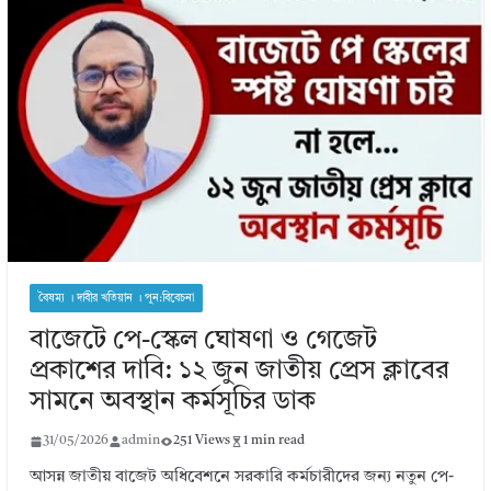
বৈষম্য । দাবীর খতিয়ান । পুন:বিবেচনা
বাজেটে পে-স্কেল ঘোষণা ও গেজেট
প্রকাশের দাবি: ১২ জুন জাতীয় প্রেস ক্লাবের
সামনে অবস্থান কর্মসূচির ডাক
31/05/2026
admin
251 Views
1 min read
আসন্ন জাতীয় বাজেট অধিবেশনে সরকারি কর্মচারীদের জন্য নতুন পে-