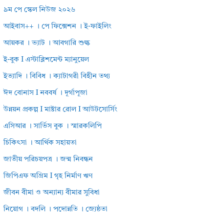
৯ম পে স্কেল নিউজ ২০২৬
আইবাস++ । পে ফিক্সেশন । ই-ফাইলিং
আয়কর । ভ্যাট । আবগারি শুল্ক
ই-বুক I এস্টাব্লিশমেন্ট ম্যানুয়েল
ইত্যাদি । বিবিধ । ক্যাটাগরী বিহীন তথ্য
ঈদ বোনাস I নববর্ষ । দূর্গাপূজা
উন্নয়ন প্রকল্প I মাষ্টার রোল I আউটসোর্সিং
এসিআর । সার্ভিস বুক । স্মারকলিপি
চিকিৎসা । আর্থিক সহায়তা
জাতীয় পরিচয়পত্র । জন্ম নিবন্ধন
জিপিএফ অগ্রিম I গৃহ নির্মাণ ঋণ
জীবন বীমা ও অন্যান্য বীমার সুবিধা
নিয়োগ । বদলি । পদোন্নতি । জ্যেষ্ঠতা