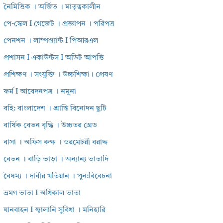
নৈমিত্তিক । অর্জিত । মাতৃত্বকালীন
পে-স্কেল I গেজেট । প্রজ্ঞাপন । পরিপত্র
পেনশন । লাম্পগ্র্যান্ট I পিআরএল
প্রশাসন I একাউন্টস I অডিট আপত্তি
প্রশিক্ষণ । সংযুক্তি । উচ্চশিক্ষা। প্রেষণ
ফর্ম I আবেদনপত্র । নমুনা
বহি: বাংলাদেশ । শ্রান্তি বিনোদন ছুটি
বার্ষিক বেতন বৃদ্ধি । উচ্চতর গ্রেড
বাসা । অফিস কক্ষ । ডরমেটরী বরাদ্দ
বেতন । বাড়ি ভাড়া । অন্যান্য ভাতাদি
বৈষম্য । দাবীর খতিয়ান । পুন:বিবেচনা
ভ্রমণ ভাতা I অধিকাল ভাতা
যানবাহন I জ্বালানি সুবিধা । মনিহারি