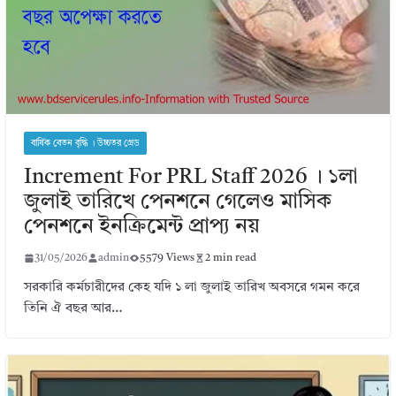
বার্ষিক বেতন বৃদ্ধি । উচ্চতর গ্রেড
Increment For PRL Staff 2026 । ১লা
জুলাই তারিখে পেনশনে গেলেও মাসিক
পেনশনে ইনক্রিমেন্ট প্রাপ্য নয়
31/05/2026
admin
5579 Views
2 min read
সরকারি কর্মচারীদের কেহ যদি ১ লা জুলাই তারিখ অবসরে গমন করে
তিনি ঐ বছর আর…