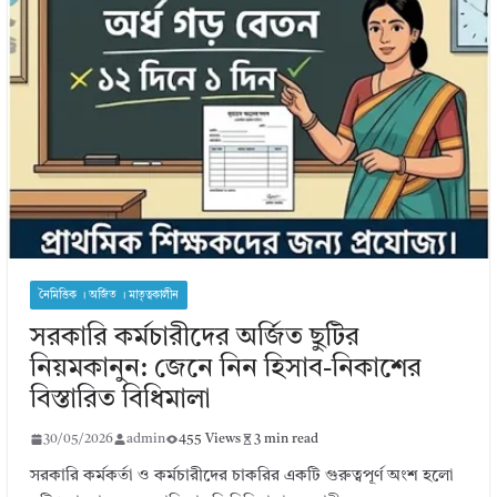
নৈমিত্তিক । অর্জিত । মাতৃত্বকালীন
সরকারি কর্মচারীদের অর্জিত ছুটির
নিয়মকানুন: জেনে নিন হিসাব-নিকাশের
বিস্তারিত বিধিমালা
30/05/2026
admin
455 Views
3 min read
সরকারি কর্মকর্তা ও কর্মচারীদের চাকরির একটি গুরুত্বপূর্ণ অংশ হলো