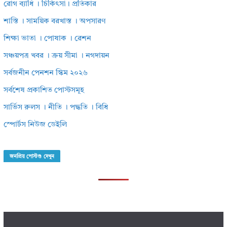
রোগ ব্যাধি । চিকিৎসা। প্রতিকার
শাস্তি । সাময়িক বরখাস্ত । অপসারণ
শিক্ষা ভাতা । পোষাক । রেশন
সঞ্চয়পত্র খবর । ক্রয় সীমা । নগদায়ন
সর্বজনীন পেনশন স্কিম ২০২৬
সর্বশেষ প্রকাশিত পোস্টসমূহ
সার্ভিস রুলস । নীতি । পদ্ধতি । বিধি
স্পোর্টস নিউজ ডেইলি
জনপ্রিয় পোস্টগু দেখুন