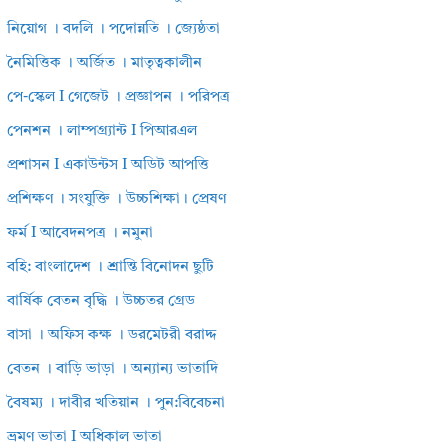
নিয়োগ । বদলি । পদোন্নতি । জ্যেষ্ঠতা
নৈমিত্তিক । অর্জিত । মাতৃত্বকালীন
পে-স্কেল I গেজেট । প্রজ্ঞাপন । পরিপত্র
পেনশন । লাম্পগ্র্যান্ট I পিআরএল
প্রশাসন I একাউন্টস I অডিট আপত্তি
প্রশিক্ষণ । সংযুক্তি । উচ্চশিক্ষা। প্রেষণ
ফর্ম I আবেদনপত্র । নমুনা
বহি: বাংলাদেশ । শ্রান্তি বিনোদন ছুটি
বার্ষিক বেতন বৃদ্ধি । উচ্চতর গ্রেড
বাসা । অফিস কক্ষ । ডরমেটরী বরাদ্দ
বেতন । বাড়ি ভাড়া । অন্যান্য ভাতাদি
বৈষম্য । দাবীর খতিয়ান । পুন:বিবেচনা
ভ্রমণ ভাতা I অধিকাল ভাতা