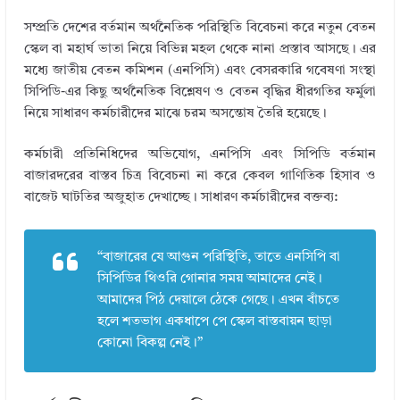
সম্প্রতি দেশের বর্তমান অর্থনৈতিক পরিস্থিতি বিবেচনা করে নতুন বেতন
স্কেল বা মহার্ঘ ভাতা নিয়ে বিভিন্ন মহল থেকে নানা প্রস্তাব আসছে। এর
মধ্যে জাতীয় বেতন কমিশন (এনপিসি) এবং বেসরকারি গবেষণা সংস্থা
সিপিডি-এর কিছু অর্থনৈতিক বিশ্লেষণ ও বেতন বৃদ্ধির ধীরগতির ফর্মুলা
নিয়ে সাধারণ কর্মচারীদের মাঝে চরম অসন্তোষ তৈরি হয়েছে।
কর্মচারী প্রতিনিধিদের অভিযোগ, এনপিসি এবং সিপিডি বর্তমান
বাজারদরের বাস্তব চিত্র বিবেচনা না করে কেবল গাণিতিক হিসাব ও
বাজেট ঘাটতির অজুহাত দেখাচ্ছে। সাধারণ কর্মচারীদের বক্তব্য:
“বাজারের যে আগুন পরিস্থিতি, তাতে এনসিপি বা
সিপিডির থিওরি গোনার সময় আমাদের নেই।
আমাদের পিঠ দেয়ালে ঠেকে গেছে। এখন বাঁচতে
হলে শতভাগ একধাপে পে স্কেল বাস্তবায়ন ছাড়া
কোনো বিকল্প নেই।”