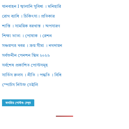
যানবাহন I জ্বালানি সুবিধা । মনিহারি
রোগ ব্যাধি । চিকিৎসা। প্রতিকার
শাস্তি । সাময়িক বরখাস্ত । অপসারণ
শিক্ষা ভাতা । পোষাক । রেশন
সঞ্চয়পত্র খবর । ক্রয় সীমা । নগদায়ন
সর্বজনীন পেনশন স্কিম ২০২৬
সর্বশেষ প্রকাশিত পোস্টসমূহ
সার্ভিস রুলস । নীতি । পদ্ধতি । বিধি
স্পোর্টস নিউজ ডেইলি
জনপ্রিয় পোস্টগু দেখুন