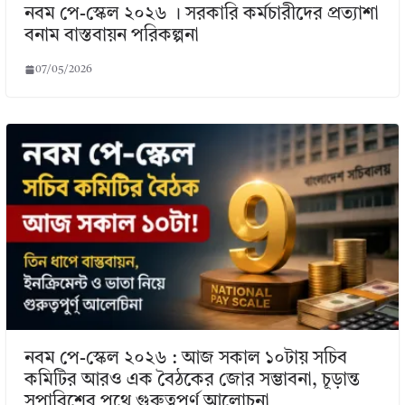
নবম পে-স্কেল ২০২৬ । সরকারি কর্মচারীদের প্রত্যাশা
বনাম বাস্তবায়ন পরিকল্পনা
07/05/2026
নবম পে-স্কেল ২০২৬ : আজ সকাল ১০টায় সচিব
কমিটির আরও এক বৈঠকের জোর সম্ভাবনা, চূড়ান্ত
সুপারিশের পথে গুরুত্বপূর্ণ আলোচনা