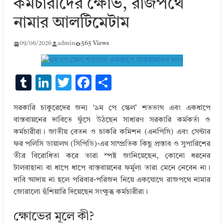
কর্মচারীদের ক্ষোভ, রাজপথে
নামার আলটিমেটাম
09/06/2026
admin
565 Views
T
Li
T
F
S
u
n
w
ac
h
সরকারি চাকুরেদের জন্য ‘৯ম পে স্কেল’ শতভাগ এবং একধাপে
m
k
it
e
ar
বাস্তবায়নের দাবিতে ফুঁসে উঠছেন সাধারণ সরকারি কর্মকর্তা ও
bl
e
te
b
e
কর্মচারীরা। জাতীয় বেতন ও চাকরি কমিশন (এনপিসি) এবং সেন্টার
r
dI
r
o
ফর পলিসি ডায়ালগ (সিপিডি)-এর সাম্প্রতিক কিছু প্রস্তাব ও সুপারিশের
তীব্র বিরোধিতা করে তারা স্পষ্ট জানিয়েছেন, কোনো ধরনের
n
o
টালবাহানা বা ধাপে ধাপে বাস্তবায়নের ফর্মুলা তারা মেনে নেবেন না।
k
দাবি আদায় না হলে পরিবার-পরিজন নিয়ে একযোগে রাজপথে নামার
জোরালো হুঁশিয়ারি দিয়েছেন সংক্ষুব্ধ কর্মচারীরা।
ক্ষোভের মূলে কী?