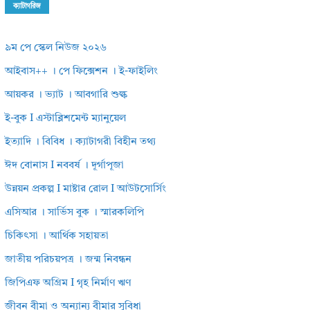
ক্যাটাগরিজ
৯ম পে স্কেল নিউজ ২০২৬
আইবাস++ । পে ফিক্সেশন । ই-ফাইলিং
আয়কর । ভ্যাট । আবগারি শুল্ক
ই-বুক I এস্টাব্লিশমেন্ট ম্যানুয়েল
ইত্যাদি । বিবিধ । ক্যাটাগরী বিহীন তথ্য
ঈদ বোনাস I নববর্ষ । দূর্গাপূজা
উন্নয়ন প্রকল্প I মাষ্টার রোল I আউটসোর্সিং
এসিআর । সার্ভিস বুক । স্মারকলিপি
চিকিৎসা । আর্থিক সহায়তা
জাতীয় পরিচয়পত্র । জন্ম নিবন্ধন
জিপিএফ অগ্রিম I গৃহ নির্মাণ ঋণ
জীবন বীমা ও অন্যান্য বীমার সুবিধা