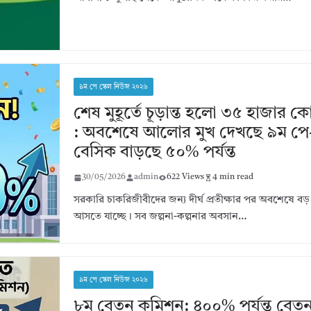
৯ম পে স্কেল নিউজ ২০২৬
শেষ মুহূর্তে চূড়ান্ত হলো ৩৫ হাজার ক
: অবশেষে আলোর মুখ দেখছে ৯ম পে-স
বেসিক বাড়ছে ৫০% পর্যন্ত
30/05/2026
admin
622 Views
4 min read
সরকারি চাকরিজীবীদের জন্য দীর্ঘ প্রতীক্ষার পর অবশেষে ব
আসতে যাচ্ছে। সব জল্পনা-কল্পনার অবসান…
৯ম পে স্কেল নিউজ ২০২৬
৮ম বেতন কমিশন: ৪০০% পর্যন্ত বেতন ব