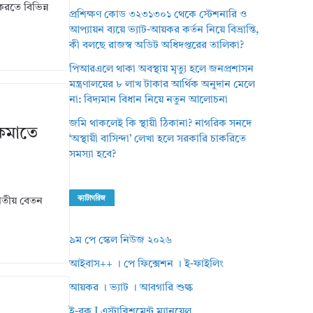
করতে বিভিন্ন
প্রশিক্ষণ কোড ৩২৩১৩০১ থেকে স্টেশনারি ও
আপ্যায়ন ব্যয়ে ভ্যাট-আয়কর কর্তন নিয়ে বিভ্রান্তি,
কী বলছে রাজস্ব অডিট অধিদপ্তরের তালিকা?
পিআরএলে থাকা অবস্থায় মৃত্যু হলে জনপ্রশাসন
মন্ত্রণালয়ের ৮ লাখ টাকার আর্থিক অনুদান মেলে
না: বিদ্যমান বিধান নিয়ে নতুন আলোচনা
জমি থাকলেই কি স্থায়ী ঠিকানা? নাগরিক সনদে
 কমাতে
‘অস্থায়ী বাসিন্দা’ লেখা হলে সরকারি চাকরিতে
সমস্যা হবে?
ক্যাটাগরিজ
 জাতীয় বেতন
৯ম পে স্কেল নিউজ ২০২৬
আইবাস++ । পে ফিক্সেশন । ই-ফাইলিং
আয়কর । ভ্যাট । আবগারি শুল্ক
ই-বুক I এস্টাব্লিশমেন্ট ম্যানুয়েল