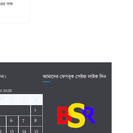
ের পক্ষ
রুন।
আমাদের ফেসবুক পেইজ লাইক দিন
t 2026
W
T
F
S
1
5
6
7
8
2
13
14
15