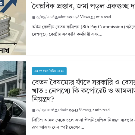
বৈপ্লবিক প্রস্তাব, জমা পড়ল একগুচ্ছ দ
29/05/2026
admin
1078 Views
3 min read
অষ্টম কেন্দ্রীয় বেতন কমিশন (8th Pay Commission) গঠ
দেশজুড়ে কেন্দ্রীয় সরকারি কর্মচারী এবং…
৯ম পে স্কেল নিউজ ২০২৬
বেতন বৈষম্যের ফাঁদে সরকারি ও বেস
খাত : নেপথ্যে কি কর্পোরেট ও আমলাতান
নিয়ন্ত্রণ?
27/05/2026
admin
543 Views
2 min read
ব্রিটিশ আমল থেকে চলে আসা ঔপনিবেশিক নিয়ন্ত্রণ ব্যবস্থার
রূপ আজও যেন স্পষ্ট দেশের…