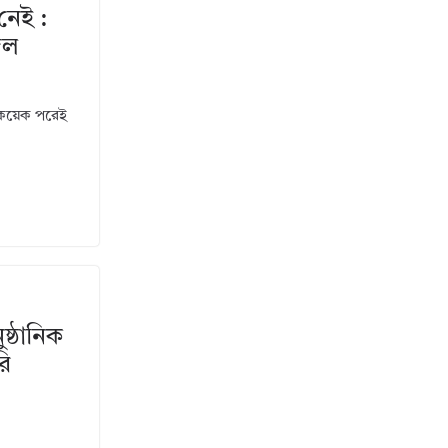
নেই :
জল
ন কয়েক পরেই
্ঠানিক
রি