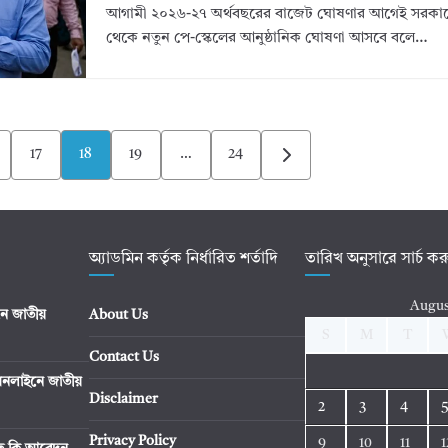
আগামী ২০২৬-২৭ অর্থবছরের বাজেট ঘোষণার আগেই সরকার
থেকে নতুন পে-স্কেলের আনুষ্ঠানিক ঘোষণা আসবে বলে…
17
18
19
…
24
অ্যাডমিন কর্তৃক নির্ধারিত শর্তাদি
তারিখ অনুসারে সার্চ ক
Augus
ে জাতীয়
About Us
S
M
T
Contact Us
নলাইনে জাতীয়
Disclaimer
2
3
4
Privacy Policy
9
10
11
1