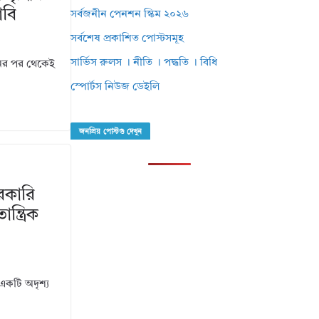
াবি
সর্বজনীন পেনশন স্কিম ২০২৬
সর্বশেষ প্রকাশিত পোস্টসমূহ
সার্ভিস রুলস । নীতি । পদ্ধতি । বিধি
নের পর থেকেই
স্পোর্টস নিউজ ডেইলি
জনপ্রিয় পোস্টগু দেখুন
রকারি
্ত্রিক
 একটি অদৃশ্য