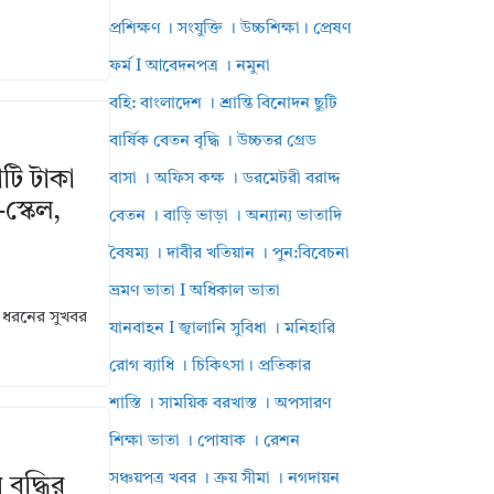
প্রশিক্ষণ । সংযুক্তি । উচ্চশিক্ষা। প্রেষণ
ফর্ম I আবেদনপত্র । নমুনা
বহি: বাংলাদেশ । শ্রান্তি বিনোদন ছুটি
বার্ষিক বেতন বৃদ্ধি । উচ্চতর গ্রেড
োটি টাকা
বাসা । অফিস কক্ষ । ডরমেটরী বরাদ্দ
্কেল,
বেতন । বাড়ি ভাড়া । অন্যান্য ভাতাদি
বৈষম্য । দাবীর খতিয়ান । পুন:বিবেচনা
ভ্রমণ ভাতা I অধিকাল ভাতা
ড় ধরনের সুখবর
যানবাহন I জ্বালানি সুবিধা । মনিহারি
রোগ ব্যাধি । চিকিৎসা। প্রতিকার
শাস্তি । সাময়িক বরখাস্ত । অপসারণ
শিক্ষা ভাতা । পোষাক । রেশন
সঞ্চয়পত্র খবর । ক্রয় সীমা । নগদায়ন
ৃদ্ধির