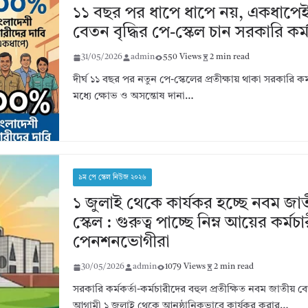
১১ বছর পর ধাপে ধাপে নয়, একধাপে
বেতন বৃদ্ধির পে-স্কেল চান সরকারি কর্
31/05/2026
admin
550 Views
2 min read
দীর্ঘ ১১ বছর পর নতুন পে-স্কেলের প্রতীক্ষায় থাকা সরকারি কর
মধ্যে ক্ষোভ ও অসন্তোষ দানা…
৯ম পে স্কেল নিউজ ২০২৬
১ জুলাই থেকে কার্যকর হচ্ছে নবম জাত
স্কেল : গুরুত্ব পাচ্ছে নিম্ন আয়ের কর্মচ
পেনশনভোগীরা
30/05/2026
admin
1079 Views
2 min read
সরকারি কর্মকর্তা-কর্মচারীদের বহুল প্রতীক্ষিত নবম জাতীয়
আগামী ১ জুলাই থেকে আনুষ্ঠানিকভাবে কার্যকর করার…