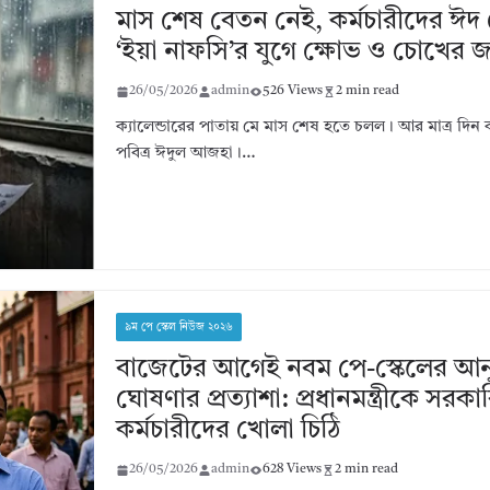
মাস শেষ বেতন নেই, কর্মচারীদের ঈদ 
‘ইয়া নাফসি’র যুগে ক্ষোভ ও চোখের 
26/05/2026
admin
526 Views
2 min read
ক্যালেন্ডারের পাতায় মে মাস শেষ হতে চলল। আর মাত্র দি
পবিত্র ঈদুল আজহা।…
৯ম পে স্কেল নিউজ ২০২৬
বাজেটের আগেই নবম পে-স্কেলের আনুষ
ঘোষণার প্রত্যাশা: প্রধানমন্ত্রীকে সরকা
কর্মচারীদের খোলা চিঠি
26/05/2026
admin
628 Views
2 min read