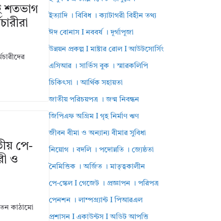
ই শতভাগ
ইত্যাদি । বিবিধ । ক্যাটাগরী বিহীন তথ্য
মচারীরা
ঈদ বোনাস I নববর্ষ । দূর্গাপূজা
উন্নয়ন প্রকল্প I মাষ্টার রোল I আউটসোর্সিং
্মচারীদের
এসিআর । সার্ভিস বুক । স্মারকলিপি
চিকিৎসা । আর্থিক সহায়তা
জাতীয় পরিচয়পত্র । জন্ম নিবন্ধন
জিপিএফ অগ্রিম I গৃহ নির্মাণ ঋণ
জীবন বীমা ও অন্যান্য বীমার সুবিধা
ীয় পে-
নিয়োগ । বদলি । পদোন্নতি । জ্যেষ্ঠতা
ারী ও
নৈমিত্তিক । অর্জিত । মাতৃত্বকালীন
পে-স্কেল I গেজেট । প্রজ্ঞাপন । পরিপত্র
পেনশন । লাম্পগ্র্যান্ট I পিআরএল
 বেতন কাঠামো
প্রশাসন I একাউন্টস I অডিট আপত্তি