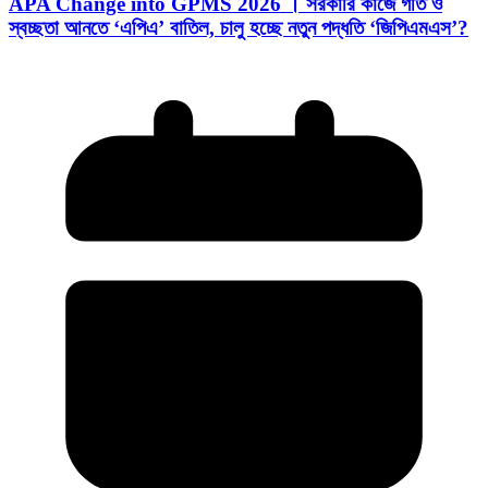
APA Change into GPMS 2026 । সরকারি কাজে গতি ও
স্বচ্ছতা আনতে ‘এপিএ’ বাতিল, চালু হচ্ছে নতুন পদ্ধতি ‘জিপিএমএস’?