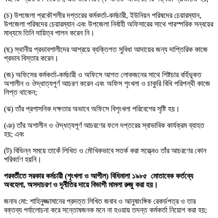
(চ) উপজেলা প্রকৌশলীর দপ্তরের কর্মকর্তা-কর্মচারী, ইউনিয়ন পরিষদের চেয়ারম্যান,
উপজেলা পরিষদের চেয়ারম্যান এবং উপজেলা নির্বাহী অফিসারের সাথে পারস্পরিক সন্বয়ের
মাধ্যমে তিনি দায়িত্ব পালন করেন নি।
(ছ) স্থানীয় প্রভাবশালীদের আশ্রয়ে ব্যক্তিগত সুবিধা আদায়ের জন্য দাপ্তিরিক কাজে
প্রভাব বিস্তার করেন।
(জ) অফিসের কর্মকর্তা-কর্মচারী ও অফিসে আগত লোকজনের সাথে শিষ্টচার বর্হিভূকত
অশালীন ও ঔদ্ধাত্যপূর্ণ আচরণ করেন এবং অফিস শৃংখলা ও চাকুরি বিধি পরিপন্থী কাজে
লিপ্ত থাকেন;
(ঝ) তাঁর প্রশাসনিক দক্ষতার অভাবে অফিসে বিশৃংখলা পরিবেশের সৃষ্টি হয়।
(ঞ) তাঁর অশালীন ও ঔদ্ধত্যপূর্ণ আচরণের ফলে দপ্তরের স্বাভাবিক কার্যক্রম ব্যাহত
হয়; এবং
(ট) বিভিন্ন সময়ে তাকেঁ লিখিত ও মৌখিকভাবে সতর্ক করা সত্ত্বেও তাঁর আচরণের কোন
পরিবর্তণ হয়নি।
পরবর্তীতে সরকার কর্মচারী (শৃংখলা ও আপীল) বিধিমালা ১৯৮৫ মোতাবেক কর্তব্যে
অবহেলা, অসদাচরণ ও দূর্নীতির দায়ে বিভাগী মামলা রুজু করা হয়।
জনাব মো: শাহিনুজ্জামানের প্রদত্ত লিখিত জবাব ও আনুষাংঙ্গিক রেকর্ডপত্র ও তার
বক্তব্য পর্যালোচনা করে সন্তোষজনক মনে না হওয়ায় তদন্ত কর্মকর্তা নিয়োগ করা হয়;