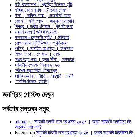
বহি: বাংলাদেশ । শ্রান্তি বিনোদন ছুটি
বার্ষিক বেতন বৃদ্ধি । উচ্চতর গ্রেড
বাসা । অফিস কক্ষ । ডরমেটরী বরাদ্দ
বেতন । বাড়ি ভাড়া । অন্যান্য ভাতাদি
বৈষম্য । দাবীর খতিয়ান । পুন:বিবেচনা
ভ্রমণ ভাতা I অধিকাল ভাতা
যানবাহন I জ্বালানি সুবিধা । মনিহারি
রোগ ব্যাধি । চিকিৎসা। প্রতিকার
শাস্তি । সাময়িক বরখাস্ত । অপসারণ
শিক্ষা ভাতা । পোষাক । রেশন
সঞ্চয়পত্র খবর । ক্রয় সীমা । নগদায়ন
সর্বজনীন পেনশন স্কিম ২০২৬
সর্বশেষ প্রকাশিত পোস্টসমূহ
সার্ভিস রুলস । নীতি । পদ্ধতি । বিধি
স্পোর্টস নিউজ ডেইলি
জনপ্রিয় পোস্টগু দেখুন
সর্বশেষ মন্তব্য সমূহ
admin
on
সরকারি চাকরি হতে বরখাস্ত ২০২৫ । অন্য সরকারি চাকরিতে কি
আবেদন করা যায়?
Fatema
on
সরকারি চাকরি হতে বরখাস্ত ২০২৫ । অন্য সরকারি চাকরিতে কি