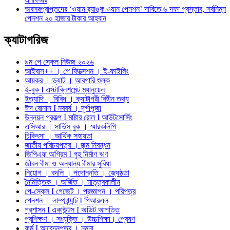
অবসরপ্রাপ্তদের ‘ওয়ান র‌্যাঙ্ক ওয়ান পেনশন’ দাবিতে ৬ দফা প্রস্তাব, সর্বনিম্ন
পেনশন ২০ হাজার টাকার আহ্বান
ক্যাটাগরিজ
৯ম পে স্কেল নিউজ ২০২৬
আইবাস++ । পে ফিক্সেশন । ই-ফাইলিং
আয়কর । ভ্যাট । আবগারি শুল্ক
ই-বুক I এস্টাব্লিশমেন্ট ম্যানুয়েল
ইত্যাদি । বিবিধ । ক্যাটাগরী বিহীন তথ্য
ঈদ বোনাস I নববর্ষ । দূর্গাপূজা
উন্নয়ন প্রকল্প I মাষ্টার রোল I আউটসোর্সিং
এসিআর । সার্ভিস বুক । স্মারকলিপি
চিকিৎসা । আর্থিক সহায়তা
জাতীয় পরিচয়পত্র । জন্ম নিবন্ধন
জিপিএফ অগ্রিম I গৃহ নির্মাণ ঋণ
জীবন বীমা ও অন্যান্য বীমার সুবিধা
নিয়োগ । বদলি । পদোন্নতি । জ্যেষ্ঠতা
নৈমিত্তিক । অর্জিত । মাতৃত্বকালীন
পে-স্কেল I গেজেট । প্রজ্ঞাপন । পরিপত্র
পেনশন । লাম্পগ্র্যান্ট I পিআরএল
প্রশাসন I একাউন্টস I অডিট আপত্তি
প্রশিক্ষণ । সংযুক্তি । উচ্চশিক্ষা। প্রেষণ
ফর্ম I আবেদনপত্র । নমুনা