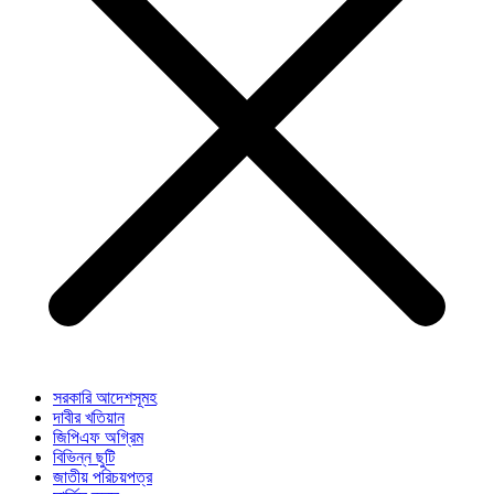
সরকারি আদেশসূমহ
দাবীর খতিয়ান
জিপিএফ অগ্রিম
বিভিন্ন ছুটি
জাতীয় পরিচয়পত্র