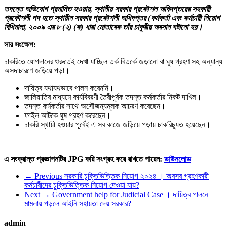
তদন্তে অভিযোগ প্রমানিত হওয়ায়, স্থানীয় সরকার প্রকৌশল অধিদপ্তরের সহকারী
প্রকৌশলী পদ হতে স্থায়ীন সরকার প্রকৌশলী অধিদপ্তর (কর্মকর্তা এবং কর্মচারী নিয়োগ
বিধিমালা, ২০০৯ এর ৮ (২) (ক) ধারা মোতাবেক তাঁর চাকুরীর অবসান ঘটানো হয়।
সার সংক্ষেপ:
চাকরিতে যোগদানের শুরুতেই দেখা যাচ্ছিল তর্ক বিতর্কে জড়ানো বা ঘুষ গ্রহণ সহ অন্যান্য
অসদাচারণে জড়িয়ে পড়া।
দায়িত্ব যথাযথভাবে পালন করেননি।
জালিয়াতির মাধ্যমে কার্যবিবরণী তৈরীপূর্বক তদন্ত কর্মকর্তার নিকট দাখিল।
তদন্ত কর্মকর্তার সাথে অসৌজন্যমূলক আচরণ করেছেন।
ফাইল আটকে ঘুষ গ্রহণ করেছেন।
চাকরি স্থায়ী হওয়ার পূর্বেই এ সব কাজে জড়িয়ে পড়ায় চাকরিচ্যূত হয়েছেন।
এ সংক্রান্ত প্রজ্ঞাপনটির JPG করি সংগ্রহ করে রাখতে পারেন:
ডাউনলোড
← Previous
সরকারি চুক্তিভিত্তিক নিয়োগ ২০২৪ । অবসর গ্রহণকারী
কর্মচারীদের চুক্তিভিত্তিক নিয়োগ দেওয়া যায়?
Next →
Government help for Judicial Case । দায়িত্ব পালনে
মামলায় পড়লে আইনি সহায়তা দেয় সরকার?
admin