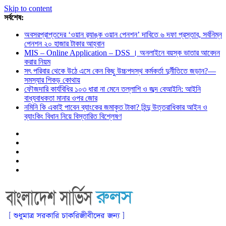
Skip to content
সর্বশেষ:
অবসরপ্রাপ্তদের ‘ওয়ান র‌্যাঙ্ক ওয়ান পেনশন’ দাবিতে ৬ দফা প্রস্তাব, সর্বনিম্ন
পেনশন ২০ হাজার টাকার আহ্বান
MIS – Online Application – DSS । অনলাইনে বয়স্ক ভাতার আবেদন
করার নিয়ম
সৎ পরিবার থেকে উঠে এসে কেন কিছু উচ্চপদস্থ কর্মকর্তা দুর্নীতিতে জড়ান?—
সমস্যার শিকড় কোথায়
ফৌজদারি কার্যবিধির ১০৩ ধারা না মেনে তল্লাশি ও জব্দ বেআইনি: আইনি
বাধ্যবাধকতা মানার ওপর জোর
নমিনি কি একাই পাবেন ব্যাংকের জমাকৃত টাকা? হিন্দু উত্তরাধিকার আইন ও
ব্যাংকিং বিধান নিয়ে বিস্তারিত বিশ্লেষণ