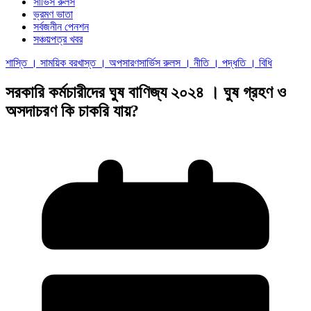
সার্ভিস রুলস
ভ্রমণ ভাতা
সর্বজনীন পেনশন
সঞ্চয়পত্র খবর
শাস্তি । সাময়িক বরখাস্ত । অপসারণ
সার্ভিস রুলস । নীতি । পদ্ধতি । বিধি
সরকারি কর্মচারীদের ঘুষ বাণিজ্য ২০২৪ । ঘুষ গ্রহণ ও
অসদাচরণ কি চাকরি যায়?