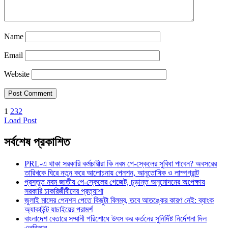
Name
Email
Website
1
2
3
2
Load Post
সর্বশেষ প্রকাশিত
PRL-এ থাকা সরকারি কর্মচারীরা কি নবম পে-স্কেলের সুবিধা পাবেন? অবসরের
তারিখকে ঘিরে নতুন করে আলোচনায় পেনশন, আনুতোষিক ও লাম্পগ্রান্ট
প্রস্তুত নবম জাতীয় পে-স্কেলের গেজেট, চূড়ান্ত অনুমোদনের অপেক্ষায়
সরকারি চাকরিজীবীদের প্রত্যাশা
জুলাই মাসের পেনশন পেতে কিছুটা বিলম্ব, তবে আতঙ্কের কারণ নেই: ব্যাংক
অ্যাকাউন্ট যাচাইয়ের পরামর্শ
বাংলাদেশ বেতারে সম্মানী পরিশোধে উৎস কর কর্তনের সুনির্দিষ্ট নির্দেশনা দিল
এনবিআর