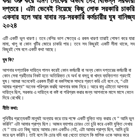
করা শুরু করে এমণ লোকের অভাব নেই বিভিন্ন সরকারী
দপ্তরে। এটা ভেবেই নিয়েছে কিছু লোক সরকারি চাকরি
একবার হলে আর যাবার নয়-সরকারি কর্মচারীর ঘুষ বানিজ্য
২০২৪
এটি একটি ভূল ধারণা। তবে বেশির ভাগ ক্ষেত্রে এ রকম ধারণা তারাই পোষণ করে যারা
মামা, খালু বা কোন খুটির জোরে চাকরি পায়। তবে সব কিছুরই একটি সীমা থাকে, সব
কিছুরই শেষ বলে একটি কথা আছে।
ঘুষ কি?
আপনার দপ্তারিক দায়িত্ব পালন করেই কোন কর্মচারী বা অন্য কোন দপ্তরের কর্মচারী বা
কোন সেবা গ্রহীতার নিকট হতে অতিরিক্ত যে অর্থ বা বস্তু বা খাদ্য ব্যক্তিগত গ্রহণই
ঘুষ। আমরা অনেকেই এরকম ট্রিট বা বকশিষকে সাদরে গ্রহণ করি এই বলে যে, “এটা
আমার প্রাপ্য” অনেক পরিশ্রম করছি আপনার কাজ নিয়ে। আরে বাবু এটাতো আপনার
দায়িত্ব ছিল, সরকার এ দায়িত্ব বা কষ্ট বা পরিশ্রম করার জন্য আপনাকে মাসে মাসে বেতন
দিয়ে রেখেছি।
নীতি কথা:
পৃথিবীর প্রত্যেকটি মানুষই অন্যায় করে তার পক্ষে একটি যুক্তি দাড় করায় যে ” আমি ভুল
করিনি” এটা আমার প্রাপ্য ছিল। আজব ব্যাপার চোরও তো চুরি করে একটা যুক্তি দেখায়
যে ” তার এত কিছু আছে আমার কেন একটিও নেই, এটা আমার প্রাপ্য ছিল, আমি চুরি
করে ভুল করিনি। তাই বলে কি চোর যদি ধরা খেতো তাহলে কি মালিক ওকে আদর করে