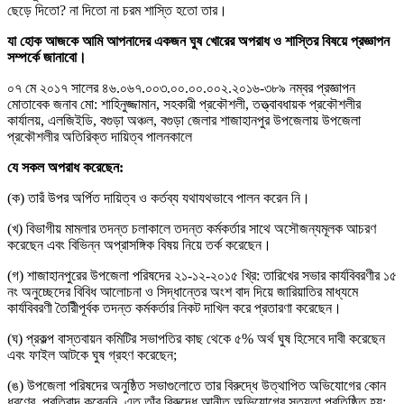
ছেড়ে দিতো? না দিতো না চরম শাস্তি হতো তার।
যা হোক আজকে আমি আপনাদের একজন ঘুষ খোরের অপরাধ ও শাস্তির বিষয়ে প্রজ্ঞাপন
সম্পর্কে জানাবো।
০৭ মে ২০১৭ সালের ৪৬.০৬৭.০০৩.০০.০০.০০২.২০১৬-৩৮৯ নম্বর প্রজ্ঞাপন
মোতাবেক জনাব মো: শাহিনুজ্জামান, সহকারী প্রকৌশলী, তত্ত্বাবধায়ক প্রকৌশলীর
কার্যালয়, এলজিইডি, বগুড়া অঞ্চল, বগুড়া জেলার শাজাহানপুর উপজেলায় উপজেলা
প্রকৌশলীর অতিরিক্ত দায়িত্ব পালনকালে
যে সকল অপরাধ করেছেন:
(ক) তারঁ উপর অর্পিত দায়িত্ব ও কর্তব্য যথাযথভাবে পালন করেন নি।
(খ) বিভাগীয় মামলার তদন্ত চলাকালে তদন্ত কর্মকর্তার সাথে অসৌজন্যমূলক আচরণ
করেছেন এবং বিভিন্ন অপ্রাসঙ্গিক বিষয় নিয়ে তর্ক করেছেন।
(গ) শাজাহানপুরের উপজেলা পরিষদের ২১-১২-২০১৫ খ্রি: তারিখের সভার কার্যবিবরণীর ১৫
নং অনুচ্ছেদের বিবিধ আলোচনা ও সিদ্ধান্তের অংশ বাদ দিয়ে জারিয়াতির মাধ্যমে
কার্যবিবরণী তৈরিীপূর্বক তদন্ত কর্মকর্তার নিকট দাখিল করে প্রতারণা করেছেন।
(ঘ) প্রকল্প বাস্তবায়ন কমিটির সভাপতির কাছ থেকে ৫% অর্থ ঘুষ হিসেবে দাবী করেছেন
এবং ফাইল আটকে ঘুষ গ্রহণ করেছেন;
(ঙ) উপজেলা পরিষদের অনুষ্ঠিত সভাগুলোতে তার বিরুদ্ধে উত্থাপিত অভিযোগের কোন
ধরণের প্রতিবাদ করেননি, এত তাঁর বিরুদ্ধে আনীত অভিযোগের সত্যতা প্রতিষ্ঠিত হয়;