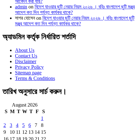
আবেদন করা যায়?
admin
on
বিদেশ যাওয়ার ছুটি নেয়ার নিয়ম ২০২৬ । বহিঃ বাংলাদেশ ছুটি মঞ্জুর
আদেশ কত দিন পর্যন্ত কার্যকর থাকে?
সাগর হোসেন
on
বিদেশ যাওয়ার ছুটি নেয়ার নিয়ম ২০২৬ । বহিঃ বাংলাদেশ ছুটি
মঞ্জুর আদেশ কত দিন পর্যন্ত কার্যকর থাকে?
অ্যাডমিন কর্তৃক নির্ধারিত শর্তাদি
About Us
Contact Us
Disclaimer
Privacy Policy
Sitemap page
Terms & Conditions
তারিখ অনুসারে সার্চ করুন।
August 2026
S
M
T
W
T
F
S
1
2
3
4
5
6
7
8
9
10
11
12
13
14
15
16
17
18
19
20
21
22