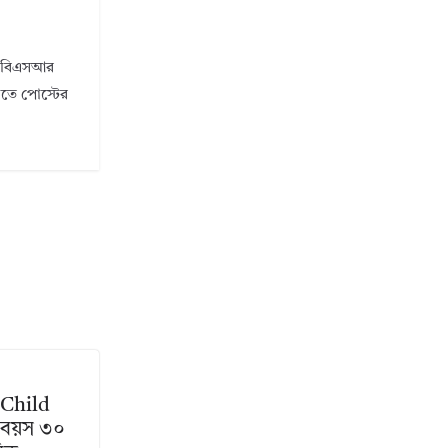
ি। বিএসআর
ানতে পোস্টের
 Child
ার বয়স ৩০