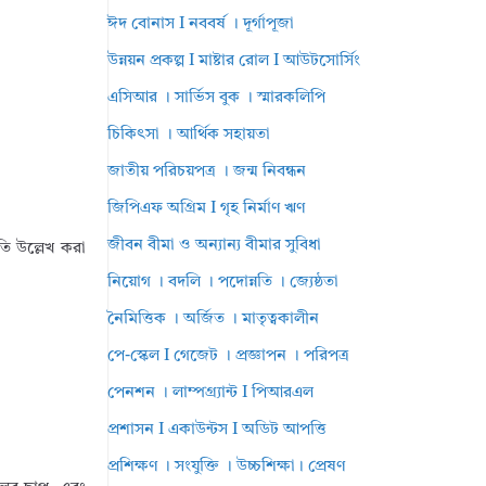
ঈদ বোনাস I নববর্ষ । দূর্গাপূজা
উন্নয়ন প্রকল্প I মাষ্টার রোল I আউটসোর্সিং
এসিআর । সার্ভিস বুক । স্মারকলিপি
চিকিৎসা । আর্থিক সহায়তা
জাতীয় পরিচয়পত্র । জন্ম নিবন্ধন
জিপিএফ অগ্রিম I গৃহ নির্মাণ ঋণ
জীবন বীমা ও অন্যান্য বীমার সুবিধা
তি উল্লেখ করা
নিয়োগ । বদলি । পদোন্নতি । জ্যেষ্ঠতা
নৈমিত্তিক । অর্জিত । মাতৃত্বকালীন
পে-স্কেল I গেজেট । প্রজ্ঞাপন । পরিপত্র
পেনশন । লাম্পগ্র্যান্ট I পিআরএল
প্রশাসন I একাউন্টস I অডিট আপত্তি
প্রশিক্ষণ । সংযুক্তি । উচ্চশিক্ষা। প্রেষণ