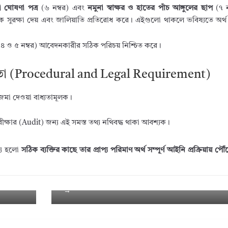
রী ঘোষণা পত্র
(৬ নম্বর) এবং
নমুনা স্বাক্ষর ও হাতের পাঁচ আঙ্গুলের ছাপ
(৭ ন
িক সুরক্ষা দেয় এবং জালিয়াতি প্রতিরোধ করে। এইগুলো থাকলে ভবিষ্যতে অর্
৪ ও ৫ নম্বর) আবেদনকারীর সঠিক পরিচয় নিশ্চিত করে।
কতা (Procedural and Legal Requirement)
 জমা দেওয়া বাধ্যতামূলক।
ক্ষার (Audit) জন্য এই সমস্ত তথ্য নথিবদ্ধ থাকা আবশ্যক।
শ্য হলো
সঠিক ব্যক্তির কাছে তার প্রাপ্য পরিমাণ অর্থ সম্পূর্ণ আইনি প্রক্রিয়ায় পৌ
Ne
টার্নে
বৈষম্যমুক্ত নবম পে-স্কেল ও টাইম স্কেল পুনর্
xt
টিশ?
০২৫ । সরকারি কর্মচারীদের কঠোর আন্দোলনের
→