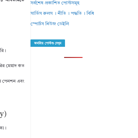
প্য অধিকারকে
সর্বশেষ প্রকাশিত পোস্টসমূহ
সার্ভিস রুলস । নীতি । পদ্ধতি । বিধি
স্পোর্টস নিউজ ডেইলি
জনপ্রিয় পোস্টগু দেখুন
ুরি।
ির মেয়াদ কত
 যে পেনশন এবং
ty)
ষ্য।