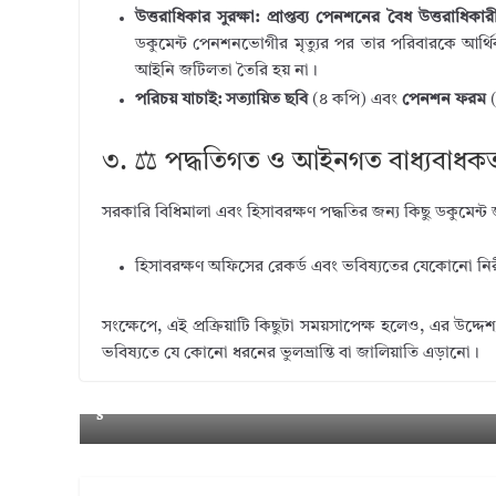
উত্তরাধিকার সুরক্ষা:
প্রাপ্তব্য পেনশনের বৈধ উত্তরাধিকা
ডকুমেন্ট পেনশনভোগীর মৃত্যুর পর তার পরিবারকে আর্থ
আইনি জটিলতা তৈরি হয় না।
পরিচয় যাচাই:
সত্যায়িত ছবি
(৪ কপি) এবং
পেনশন ফরম
(
৩. ⚖️ পদ্ধতিগত ও আইনগত বাধ্যবাধ
সরকারি বিধিমালা এবং হিসাবরক্ষণ পদ্ধতির জন্য কিছু ডকুমেন্ট
হিসাবরক্ষণ অফিসের রেকর্ড এবং ভবিষ্যতের যেকোনো নিরী
সংক্ষেপে, এই প্রক্রিয়াটি কিছুটা সময়সাপেক্ষ হলেও, এর উদ্দে
ভবিষ্যতে যে কোনো ধরনের ভুলভ্রান্তি বা জালিয়াতি এড়ানো।
← Pr
Notice for Wrong Return 2025 । সাবধান! রি
eviou
যেসব অসঙ্গতি থাকলে পেতে পারেন আয়কর নো
s