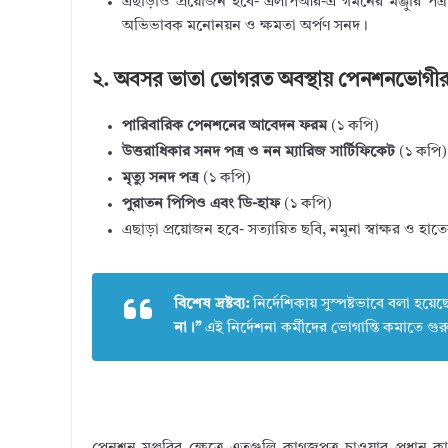
এছাড়াও প্রয়োজন হবে- এলপিআর-এ গমনের মঞ্জুরি পত্র, প্
অভিভাবক মনোনয়ন ও ক্ষমতা অর্পণ সনদ।
২. অবসর ভাতা ভোগরত অবস্থায় পেনশনভোগীর ম
পারিবারিক পেনশনের আবেদন ফরম
(১ কপি)
উত্তরাধিকার সনদ পত্র ও নন ম্যারিজ সার্টিফিকেট
(১ কপি)
মৃত্যু সনদ পত্র
(১ কপি)
পুরাতন পিপিও এবং ডি-হাফ
(১ কপি)
এছাড়া প্রয়োজন হবে- সত্যায়িত ছবি, নমুনা স্বাক্ষর ও হ
বিশেষ দ্রষ্টব্য:
নির্দেশিকায় সুস্পষ্টভাবে বলা হয়েছ
না।”
এই নির্দেশনা কর্মীদের ভোগান্তি কমাতে গুরুত