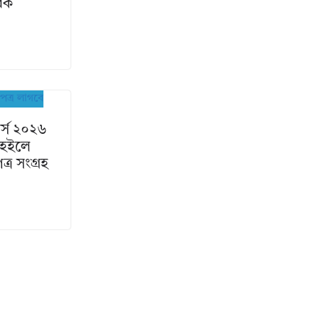
রিক
র্স ২০২৬
 হইলে
্র সংগ্রহ