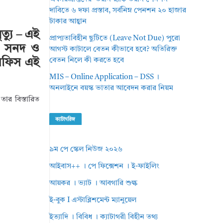
দাবিতে ৬ দফা প্রস্তাব, সর্বনিম্ন পেনশন ২০ হাজার
টাকার আহ্বান
্যু – এই
প্রাপ্যতাবিহীন ছুটিতে (Leave Not Due) পুরো
, সনদ ও
আগস্ট কাটালে বেতন কীভাবে হবে? অতিরিক্ত
বেতন নিলে কী করতে হবে
 অফিস এই
MIS – Online Application – DSS ।
অনলাইনে বয়স্ক ভাতার আবেদন করার নিয়ম
তার বিস্তারিত
ক্যাটাগরিজ
৯ম পে স্কেল নিউজ ২০২৬
আইবাস++ । পে ফিক্সেশন । ই-ফাইলিং
আয়কর । ভ্যাট । আবগারি শুল্ক
ই-বুক I এস্টাব্লিশমেন্ট ম্যানুয়েল
ইত্যাদি । বিবিধ । ক্যাটাগরী বিহীন তথ্য