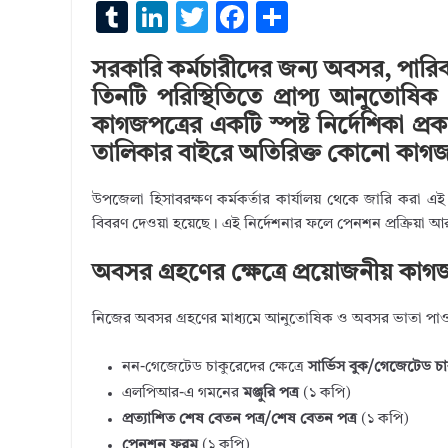
T
Li
T
F
S
u
n
w
ac
h
সরকারি কর্মচারীদের জন্য অবসর, পার
m
k
it
e
ar
তিনটি পরিস্থিতিতে প্রাপ্য আনুতো
bl
e
te
b
e
কাগজপত্রের একটি স্পষ্ট নির্দেশিকা 
r
dI
r
o
তালিকার বাইরে অতিরিক্ত কোনো কাগজপ
n
o
উপজেলা হিসাবরক্ষণ কর্মকর্তার কার্যালয় থেকে জারি করা এই 
k
বিবরণ দেওয়া হয়েছে। এই নির্দেশনার ফলে পেনশন প্রক্রিয়া আর
অবসর গ্রহণের ক্ষেত্রে প্রয়োজনীয় কাগজ
নিজের অবসর গ্রহণের মাধ্যমে আনুতোষিক ও অবসর ভাতা পাওয়া
নন-গেজেটেড চাকুরেদের ক্ষেত্রে
সার্ভিস বুক/গেজেটেড চাক
এলপিআর-এ গমনের
মঞ্জুরি পত্র
(১ কপি)
প্রত্যাশিত শেষ বেতন পত্র/শেষ বেতন পত্র
(১ কপি)
পেনশন ফরম
(১ কপি)