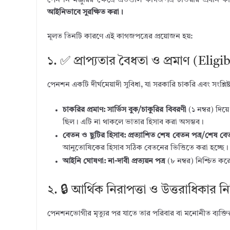
পেনশন মঞ্জুরির ক্ষেত্রে এতগুলি কাগজপত্র চাওয়ার প্রধান
আইনিভাবে সুরক্ষিত করা।
মূলত তিনটি কারণে এই কাগজপত্রের প্রয়োজন হয়:
১. ✅ প্রাপ্যতার বৈধতা ও প্রমাণ (Eligi
পেনশন একটি দীর্ঘমেয়াদী সুবিধা, যা সরকারি চাকরি এবং সংশ্লিষ্ট 
চাকরির প্রমাণ:
সার্ভিস বুক/চাকুরির বিবরণী
(১ নম্বর) দি
ছিল। এটি না থাকলে ভাতার হিসাব করা অসম্ভব।
বেতন ও ছুটির হিসাব:
প্রত্যাশিত শেষ বেতন পত্র/শেষ বে
আনুতোষিকের হিসাব সঠিক বেতনের ভিত্তিতে করা হচ্ছে।
আইনি ঘোষণা:
না-দাবী প্রত্যয়ন পত্র
(৮ নম্বর) নিশ্চিত 
২. 🔒 আর্থিক নিরাপত্তা ও উত্তরাধিকা
পেনশনভোগীর মৃত্যুর পর যাতে তার পরিবার বা মনোনীত ব্যক্তির