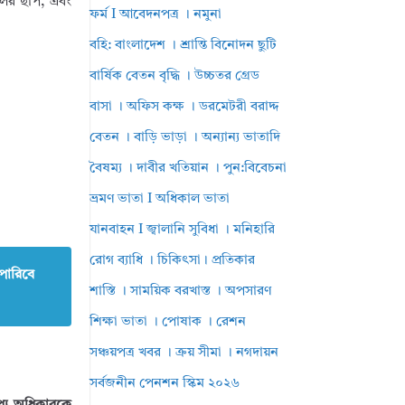
ুলের ছাপ, এবং
ফর্ম I আবেদনপত্র । নমুনা
বহি: বাংলাদেশ । শ্রান্তি বিনোদন ছুটি
বার্ষিক বেতন বৃদ্ধি । উচ্চতর গ্রেড
বাসা । অফিস কক্ষ । ডরমেটরী বরাদ্দ
বেতন । বাড়ি ভাড়া । অন্যান্য ভাতাদি
বৈষম্য । দাবীর খতিয়ান । পুন:বিবেচনা
ভ্রমণ ভাতা I অধিকাল ভাতা
যানবাহন I জ্বালানি সুবিধা । মনিহারি
রোগ ব্যাধি । চিকিৎসা। প্রতিকার
পারিবে
শাস্তি । সাময়িক বরখাস্ত । অপসারণ
শিক্ষা ভাতা । পোষাক । রেশন
সঞ্চয়পত্র খবর । ক্রয় সীমা । নগদায়ন
সর্বজনীন পেনশন স্কিম ২০২৬