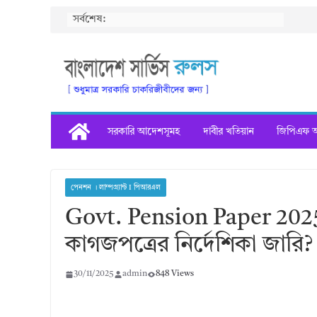
Skip
সর্বশেষ:
to
content
সরকারি আদেশসূমহ
দাবীর খতিয়ান
জিপিএফ অগ
পেনশন । লাম্পগ্র্যান্ট I পিআরএল
Govt. Pension Paper 2025
কাগজপত্রের নির্দেশিকা জারি?
30/11/2025
admin
848 Views