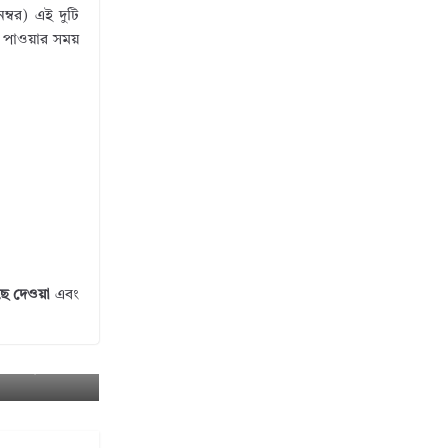
ম্বর) এই দুটি
থ পাওয়ার সময়
ঁছে দেওয়া
এবং
বহালের দাবি ২
 হুঁশিয়ারি?