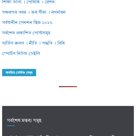
শিক্ষা ভাতা । পোষাক । রেশন
সঞ্চয়পত্র খবর । ক্রয় সীমা । নগদায়ন
সর্বজনীন পেনশন স্কিম ২০২৬
সর্বশেষ প্রকাশিত পোস্টসমূহ
সার্ভিস রুলস । নীতি । পদ্ধতি । বিধি
স্পোর্টস নিউজ ডেইলি
জনপ্রিয় পোস্টগু দেখুন
সর্বশেষ মন্তব্য সমূহ