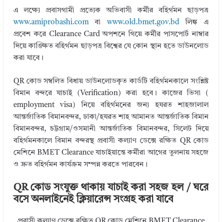
এ লক্ষ্যে প্রবাসগামী প্রত্যেক অভিবাসী কর্মীর বহির্গমন ছাড়পত্র
www.amiprobashi.com
বা
www.old.bmet.gov.bd
লিঙ্ক এ
প্রবেশ করে Clearance Card অপশনে গিয়ে কর্মীর পাসপোর্ট নাম্বার
দিয়ে কাঙ্ক্ষিত বহির্গমন ছাড়পত্র বিশ্বের যে কোন স্থান হতে ডাউনলোড
করা যাবে।
QR কোড সম্বলিত বিধায় ডাউনলোডকৃত কার্ডটি বহির্গমনকালে সংশ্লিষ্ট
বিমান বন্দরে যাচাই (Verification) করা হবে। কাজের ভিসা (
employment visa) নিয়ে বহির্গমনের জন্য হযরত শাহজালাল
আন্তর্জাতিক বিমানবন্দর, ঢাকা/হযরত শাহ আমানত আন্তর্জাতিক বিমান
বিমানবন্দর, চট্টগ্রাম/ওসমানী আন্তর্জাতিক বিমানবন্দর, সিলেট দিয়ে
বহির্গমনকালে বিমান বন্দরস্থ প্রবাসী কল্যাণ ডেক্সে রক্ষিত QR কোড
মেশিনে BMET Clearance যাচাইয়ান্তে কর্মীরা আগের তুলনায় সহজে
ও দ্রুত বহির্গমন কার্যক্রম সম্পন্ন করতে পারবেন।
QR কোড সংযুক্ত থাকায় যাচাই করা সহজ হল / ঘরে
বসে অনলাইনেই ক্লিয়ারেন্স সংগ্রহ করা যাবে
প্রবাসী কল্যাণ ডেক্সে রক্ষিত QR কোড মেশিনে BMET Clearance