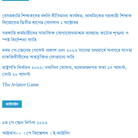
বেসরকারি শিক্ষকদের বদলি নীতিমালা কার্যকর, প্রাথমিকের সহকারী শিক্ষক
নিয়োগের দ্বিতীয় ধাপের যোগদান ১ অক্টোবর
সরকারি কর্মচারীদের সামাজিক যোগাযোগমাধ্যম ব্যবহার: কঠোর শৃঙ্খলা ও
স্পষ্ট নির্দেশনা জারি
নবম পে-স্কেলের গেজেট প্রকাশ এবং ২০২৬ সালের প্রথমার্ধে অবসরে যাওয়া
চাকরিজীবীদের অন্তর্ভুক্তির জোরালো দাবি
রাষ্ট্রপতি নির্বাচন ২০২৬: তফসিল ঘোষণা, মনোনয়নপত্র জমা ১৩ আগস্ট,
ভোট ২০ আগস্ট
The Aviator Game
ক্যাটাগরিজ
৯ম পে স্কেল নিউজ ২০২৬
আইবাস++ । পে ফিক্সেশন । ই-ফাইলিং