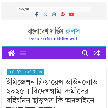
Skip
সর্বশেষ:
to
content
ইত্যাদি । বিবিধ । ক্যাটাগরী বিহীন তথ্য
ইমিগ্রেশন ক্লিয়ারেন্স ডাউনলোড
২০২৫ । বিদেশগামী কর্মীদের
বহির্গমন ছাড়পত্র কি অনলাইনে