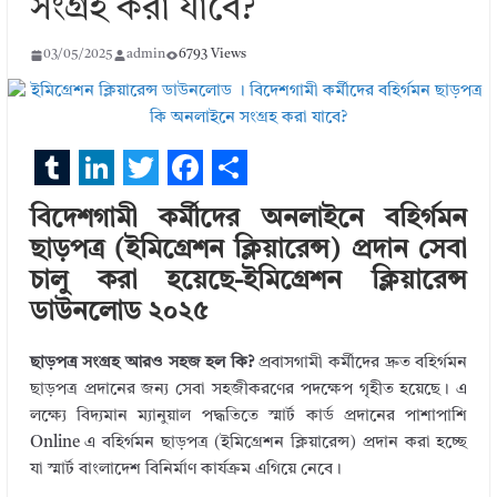
সংগ্রহ করা যাবে?
03/05/2025
admin
6793 Views
T
L
T
F
S
বিদেশগামী কর্মীদের অনলাইনে বহির্গমন
u
i
w
a
h
ছাড়পত্র (ইমিগ্রেশন ক্লিয়ারেন্স) প্রদান সেবা
m
n
i
c
a
চালু করা হয়েছে-ইমিগ্রেশন ক্লিয়ারেন্স
b
k
t
e
r
ডাউনলোড ২০২৫
l
e
t
b
e
ছাড়পত্র সংগ্রহ আরও সহজ হল কি?
প্রবাসগামী কর্মীদের দ্রুত বহির্গমন
r
d
e
o
ছাড়পত্র প্রদানের জন্য সেবা সহজীকরণের পদক্ষেপ গৃহীত হয়েছে। এ
I
r
o
লক্ষ্যে বিদ্যমান ম্যানুয়াল পদ্ধতিতে স্মার্ট কার্ড প্রদানের পাশাপাশি
n
k
Online এ বহির্গমন ছাড়পত্র (ইমিগ্রেশন ক্লিয়ারেন্স) প্রদান করা হচ্ছে
যা স্মার্ট বাংলাদেশ বিনির্মাণ কার্যক্রম এগিয়ে নেবে।