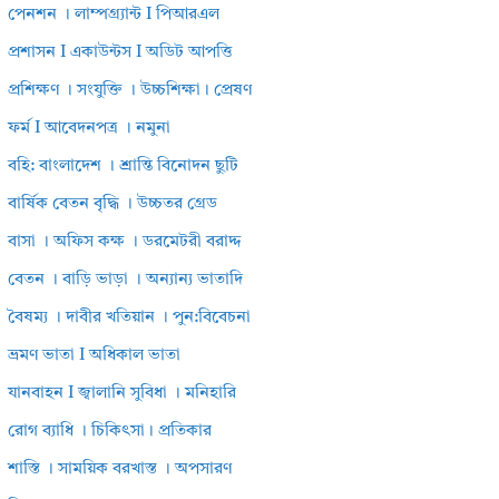
পেনশন । লাম্পগ্র্যান্ট I পিআরএল
প্রশাসন I একাউন্টস I অডিট আপত্তি
প্রশিক্ষণ । সংযুক্তি । উচ্চশিক্ষা। প্রেষণ
ফর্ম I আবেদনপত্র । নমুনা
বহি: বাংলাদেশ । শ্রান্তি বিনোদন ছুটি
বার্ষিক বেতন বৃদ্ধি । উচ্চতর গ্রেড
বাসা । অফিস কক্ষ । ডরমেটরী বরাদ্দ
বেতন । বাড়ি ভাড়া । অন্যান্য ভাতাদি
বৈষম্য । দাবীর খতিয়ান । পুন:বিবেচনা
ভ্রমণ ভাতা I অধিকাল ভাতা
যানবাহন I জ্বালানি সুবিধা । মনিহারি
রোগ ব্যাধি । চিকিৎসা। প্রতিকার
শাস্তি । সাময়িক বরখাস্ত । অপসারণ