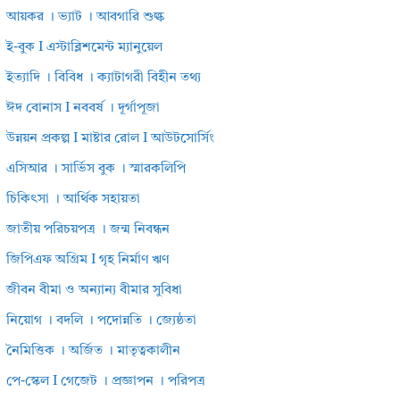
আয়কর । ভ্যাট । আবগারি শুল্ক
ই-বুক I এস্টাব্লিশমেন্ট ম্যানুয়েল
ইত্যাদি । বিবিধ । ক্যাটাগরী বিহীন তথ্য
ঈদ বোনাস I নববর্ষ । দূর্গাপূজা
উন্নয়ন প্রকল্প I মাষ্টার রোল I আউটসোর্সিং
এসিআর । সার্ভিস বুক । স্মারকলিপি
চিকিৎসা । আর্থিক সহায়তা
জাতীয় পরিচয়পত্র । জন্ম নিবন্ধন
জিপিএফ অগ্রিম I গৃহ নির্মাণ ঋণ
জীবন বীমা ও অন্যান্য বীমার সুবিধা
নিয়োগ । বদলি । পদোন্নতি । জ্যেষ্ঠতা
নৈমিত্তিক । অর্জিত । মাতৃত্বকালীন
পে-স্কেল I গেজেট । প্রজ্ঞাপন । পরিপত্র