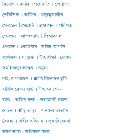
নিয়োগ । বদলি । পদোন্নতি । জ্যেষ্ঠতা
নৈমিত্তিক । অর্জিত । মাতৃত্বকালীন
পে-স্কেল I গেজেট । প্রজ্ঞাপন । পরিপত্র
পেনশন । লাম্পগ্র্যান্ট I পিআরএল
প্রশাসন I একাউন্টস I অডিট আপত্তি
প্রশিক্ষণ । সংযুক্তি । উচ্চশিক্ষা। প্রেষণ
ফর্ম I আবেদনপত্র । নমুনা
বহি: বাংলাদেশ । শ্রান্তি বিনোদন ছুটি
বার্ষিক বেতন বৃদ্ধি । উচ্চতর গ্রেড
বাসা । অফিস কক্ষ । ডরমেটরী বরাদ্দ
বেতন । বাড়ি ভাড়া । অন্যান্য ভাতাদি
বৈষম্য । দাবীর খতিয়ান । পুন:বিবেচনা
ভ্রমণ ভাতা I অধিকাল ভাতা