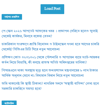
Load Post
সর্বশেষ প্রকাশিত
পে স্কেল ২০২৬ আপডেট আজকের খবর । প্রজ্ঞাপন দেরিতে হলেও জুলাই
থেকেই কার্যকর, মিলবে বকেয়া বেতন?
চাকরিকাল সংরক্ষণে শ্রান্তি বিনোদন ও টাইমস্কেল গণনা হবে আগের চাকরি
থেকেই? সিজিএর চিঠি ঘিরে নতুন আলোচনা
প্রশিক্ষণ কোড ৩২৩১৩০১ থেকে স্টেশনারি ও আপ্যায়ন ব্যয়ে ভ্যাট-আয়কর
কর্তন নিয়ে বিভ্রান্তি, কী বলছে রাজস্ব অডিট অধিদপ্তরের তালিকা?
পিআরএলে থাকা অবস্থায় মৃত্যু হলে জনপ্রশাসন মন্ত্রণালয়ের ৮ লাখ টাকার
আর্থিক অনুদান মেলে না: বিদ্যমান বিধান নিয়ে নতুন আলোচনা
জমি থাকলেই কি স্থায়ী ঠিকানা? নাগরিক সনদে ‘অস্থায়ী বাসিন্দা’ লেখা হলে
সরকারি চাকরিতে সমস্যা হবে?
ক্যাটাগরিজ