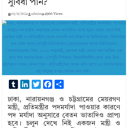
সুবিধা পান?
05/11/2024
admin
4960 Views
T
Li
T
F
S
u
n
w
ac
h
ঢাকা, নারায়নগঞ্জ ও চট্টগ্রামের মেয়রগণ
m
k
it
e
ar
মন্ত্রী, প্রতিমন্ত্রীর পদমর্যাদা পাওয়ার কারণে
bl
e
te
b
e
পদ মর্যাদা অনুসারে বেতন ভাতাদিও প্রাপ্য
r
dI
r
o
হবে। চলুন দেখে নিই একজন মন্ত্রী ও