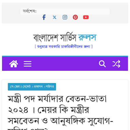
Skip
সর্বশেষ:
to
content
পে-স্কেল I গেজেট । প্রজ্ঞাপন । পরিপত্র
মন্ত্রী পদ মর্যাদার বেতন-ভাতা
২০২৪ । মেয়র কি মন্ত্রীর
সমবেতন ও আনুষঙ্গিক সুযােগ-