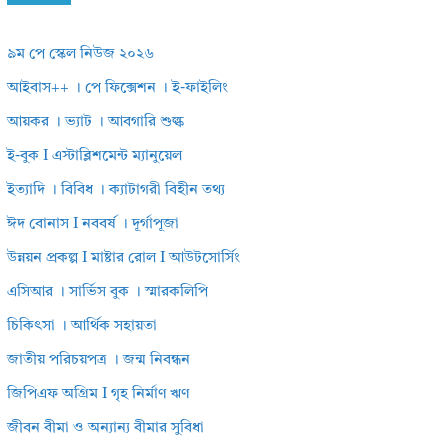
৯ম পে স্কেল নিউজ ২০২৬
আইবাস++ । পে ফিক্সেশন । ই-ফাইলিং
আয়কর । ভ্যাট । আবগারি শুল্ক
ই-বুক I এস্টাব্লিশমেন্ট ম্যানুয়েল
ইত্যাদি । বিবিধ । ক্যাটাগরী বিহীন তথ্য
ঈদ বোনাস I নববর্ষ । দূর্গাপূজা
উন্নয়ন প্রকল্প I মাষ্টার রোল I আউটসোর্সিং
এসিআর । সার্ভিস বুক । স্মারকলিপি
চিকিৎসা । আর্থিক সহায়তা
জাতীয় পরিচয়পত্র । জন্ম নিবন্ধন
জিপিএফ অগ্রিম I গৃহ নির্মাণ ঋণ
জীবন বীমা ও অন্যান্য বীমার সুবিধা