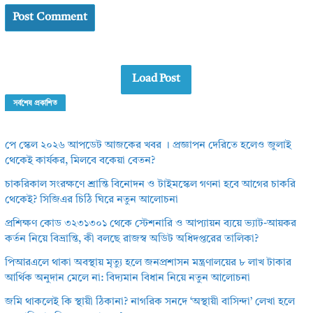
Load Post
সর্বশেষ প্রকাশিত
পে স্কেল ২০২৬ আপডেট আজকের খবর । প্রজ্ঞাপন দেরিতে হলেও জুলাই
থেকেই কার্যকর, মিলবে বকেয়া বেতন?
চাকরিকাল সংরক্ষণে শ্রান্তি বিনোদন ও টাইমস্কেল গণনা হবে আগের চাকরি
থেকেই? সিজিএর চিঠি ঘিরে নতুন আলোচনা
প্রশিক্ষণ কোড ৩২৩১৩০১ থেকে স্টেশনারি ও আপ্যায়ন ব্যয়ে ভ্যাট-আয়কর
কর্তন নিয়ে বিভ্রান্তি, কী বলছে রাজস্ব অডিট অধিদপ্তরের তালিকা?
পিআরএলে থাকা অবস্থায় মৃত্যু হলে জনপ্রশাসন মন্ত্রণালয়ের ৮ লাখ টাকার
আর্থিক অনুদান মেলে না: বিদ্যমান বিধান নিয়ে নতুন আলোচনা
জমি থাকলেই কি স্থায়ী ঠিকানা? নাগরিক সনদে ‘অস্থায়ী বাসিন্দা’ লেখা হলে