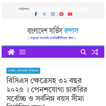
Skip
সর্বশেষ:
to
content
পেনশন । লাম্পগ্র্যান্ট I পিআরএল
বিসিএস ক্ষেত্রেসহ ৩২ বছর
২০২৫ । পেনশযোগ্য চাকরির
সর্বোচ্চ ও সর্বনিম্ন বয়স সীমা