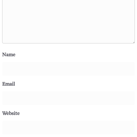
Name
Email
Website