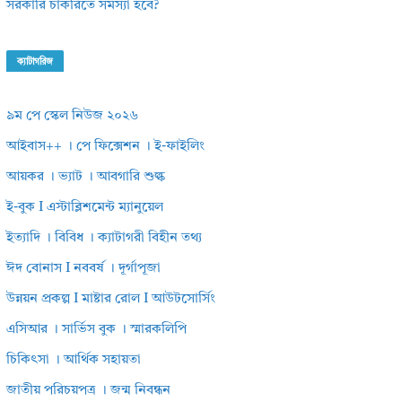
সরকারি চাকরিতে সমস্যা হবে?
ক্যাটাগরিজ
৯ম পে স্কেল নিউজ ২০২৬
আইবাস++ । পে ফিক্সেশন । ই-ফাইলিং
আয়কর । ভ্যাট । আবগারি শুল্ক
ই-বুক I এস্টাব্লিশমেন্ট ম্যানুয়েল
ইত্যাদি । বিবিধ । ক্যাটাগরী বিহীন তথ্য
ঈদ বোনাস I নববর্ষ । দূর্গাপূজা
উন্নয়ন প্রকল্প I মাষ্টার রোল I আউটসোর্সিং
এসিআর । সার্ভিস বুক । স্মারকলিপি
চিকিৎসা । আর্থিক সহায়তা
জাতীয় পরিচয়পত্র । জন্ম নিবন্ধন