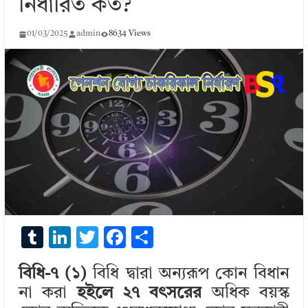
নির্ধারিত কত?
01/03/2025
admin
8634 Views
T
Li
T
F
S
u
n
w
ac
h
বিধি-৭ (১)
বিধি দ্বারা অন্যরূপ কোন বিধান
m
k
it
e
ar
না করা
হইলে ২৭ বৎসরের
অধিক বয়স্ক
bl
e
te
b
e