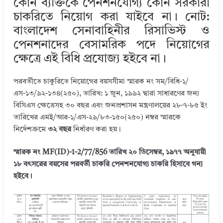
কোন ব্যক্তিকে পেনশনযোগ্য কোন সরকারী
r
dI
r
o
চাকরিতে নিয়োগ করা যাইবে না। নোট:
n
o
বাংলাদেশ সেনাবাহিনীর রিসাভিস্ট ও
k
পেনশনাদের বেসামরিক পদে নিয়োগের
ক্ষেত্রে এই বিধি প্রযোজ্য হইবে না।
পরবর্তীতে চাকুরিতে নিয়োগের বয়সসীমা স্মারক নং সম/বিধি-১/
এস-১৩/৯২-১৩৪(২৫০), তারিখ: ১ জুন, ১৯৯২ দ্বারা সাধারণের জন্য
বিসিএস ক্ষেত্রেসহ ৩০ বছর এবং জনপ্রশাসন মন্ত্রণালয়ের ২৮-৭-৮৫ ইং
তারিখের এমই/আর-১/এস-২৯/৮৩-১৫০(২৫০) নম্বর স্মারকে
নির্দেশক্রমে
৩২ বছর
নির্ধারণ করা হয়।
স্মারক নং MF(ID)-1-2/77/856 তারিখ ২০ ডিসেম্বর, ১৯৭৭ অনুযায়ী
১৮ বৎসরের বয়সের পরবর্তী চাকরি পেনশনযোগ্য চাকরি হিসাবে গন্য
হইবে।