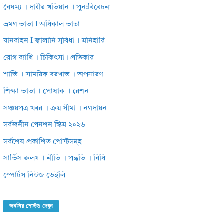
বৈষম্য । দাবীর খতিয়ান । পুন:বিবেচনা
ভ্রমণ ভাতা I অধিকাল ভাতা
যানবাহন I জ্বালানি সুবিধা । মনিহারি
রোগ ব্যাধি । চিকিৎসা। প্রতিকার
শাস্তি । সাময়িক বরখাস্ত । অপসারণ
শিক্ষা ভাতা । পোষাক । রেশন
সঞ্চয়পত্র খবর । ক্রয় সীমা । নগদায়ন
সর্বজনীন পেনশন স্কিম ২০২৬
সর্বশেষ প্রকাশিত পোস্টসমূহ
সার্ভিস রুলস । নীতি । পদ্ধতি । বিধি
স্পোর্টস নিউজ ডেইলি
জনপ্রিয় পোস্টগু দেখুন