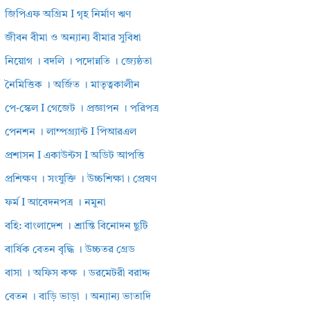
জিপিএফ অগ্রিম I গৃহ নির্মাণ ঋণ
জীবন বীমা ও অন্যান্য বীমার সুবিধা
নিয়োগ । বদলি । পদোন্নতি । জ্যেষ্ঠতা
নৈমিত্তিক । অর্জিত । মাতৃত্বকালীন
পে-স্কেল I গেজেট । প্রজ্ঞাপন । পরিপত্র
পেনশন । লাম্পগ্র্যান্ট I পিআরএল
প্রশাসন I একাউন্টস I অডিট আপত্তি
প্রশিক্ষণ । সংযুক্তি । উচ্চশিক্ষা। প্রেষণ
ফর্ম I আবেদনপত্র । নমুনা
বহি: বাংলাদেশ । শ্রান্তি বিনোদন ছুটি
বার্ষিক বেতন বৃদ্ধি । উচ্চতর গ্রেড
বাসা । অফিস কক্ষ । ডরমেটরী বরাদ্দ
বেতন । বাড়ি ভাড়া । অন্যান্য ভাতাদি