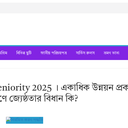
্রিম
বিভিন্ন ছুটি
জাতীয় পরিচয়পত্র
সার্ভিস রুলস
ভ্রমণ ভাতা
iority 2025 । একাধিক উন্নয়ন প্রকল
জ্যেষ্ঠতার বিধান কি?