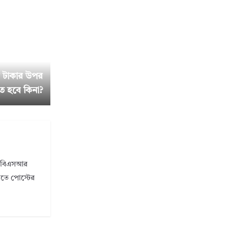
র টাকার উপর
ে হবে কিনা?
ি। বিএসআর
ানতে পোস্টের