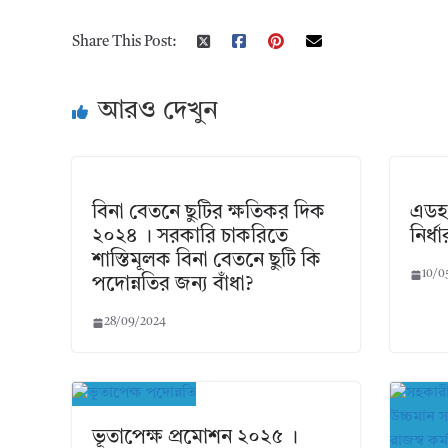
Share This Post:
আরও দেখুন
বিনা বেতনে ছুটির ক্ষতিকর দিক
এডহক
২০২৪ । সরকারি চাকরিতে
নির্
শাস্তিমূলক বিনা বেতনে ছুটি কি
10/0
পদোন্নতির জন্য বাঁধা?
28/09/2024
ভূতাপেক্ষ প্রমোশন ২০২৫ ।