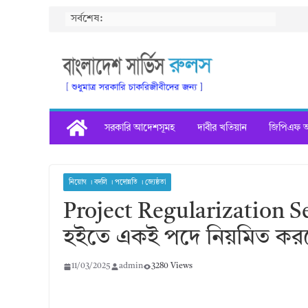
Skip
সর্বশেষ:
to
content
সরকারি আদেশসূমহ
দাবীর খতিয়ান
জিপিএফ অগ
নিয়োগ । বদলি । পদোন্নতি । জ্যেষ্ঠতা
Project Regularization Sen
হইতে একই পদে নিয়মিত করণে 
11/03/2025
admin
3280 Views