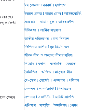
কর্মকর্তা ও
ঈদ বোনাস I নববর্ষ । দূর্গাপূজা
উন্নয়ন প্রকল্প I মাষ্টার রোল I আউটসোর্সিং
 প্রকল্পের
এসিআর । সার্ভিস বুক । স্মারকলিপি
থ কর্মকর্তা
চিকিৎসা । আর্থিক সহায়তা
জাতীয় পরিচয়পত্র । জন্ম নিবন্ধন
জিপিএফ অগ্রিম I গৃহ নির্মাণ ঋণ
জীবন বীমা ও অন্যান্য বীমার সুবিধা
নিয়োগ । বদলি । পদোন্নতি । জ্যেষ্ঠতা
নৈমিত্তিক । অর্জিত । মাতৃত্বকালীন
পে-স্কেল I গেজেট । প্রজ্ঞাপন । পরিপত্র
পেনশন । লাম্পগ্র্যান্ট I পিআরএল
প্রশাসন I একাউন্টস I অডিট আপত্তি
ের ক্ষেত্রে
প্রশিক্ষণ । সংযুক্তি । উচ্চশিক্ষা। প্রেষণ