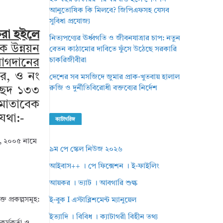
আনুতোষিক কি মিলবে? জিপিএফসহ যেসব
সুবিধা প্রযোজ্য
 করা হইলে
নিত্যপণ্যের ঊর্ধ্বগতি ও জীবনযাত্রার চাপ: নতুন
 উন্নয়ন
বেতন কাঠামোর দাবিতে ফুঁসে উঠেছে সরকারি
চাকরিজীবীরা
যোগদানের
র, ও নং
দেশের সব মসজিদে জুমার প্রাক-খুতবায় হালাল
রুজি ও দুর্নীতিবিরোধী বক্তব্যের নির্দেশ
্ছেদ ১৩৩
ন মোতাবেক
যথা:-
ক্যাটাগরিজ
লা, ২০০৫ নামে
৯ম পে স্কেল নিউজ ২০২৬
আইবাস++ । পে ফিক্সেশন । ই-ফাইলিং
আয়কর । ভ্যাট । আবগারি শুল্ক
ত প্রকল্পসমূহ:
ই-বুক I এস্টাব্লিশমেন্ট ম্যানুয়েল
ইত্যাদি । বিবিধ । ক্যাটাগরী বিহীন তথ্য