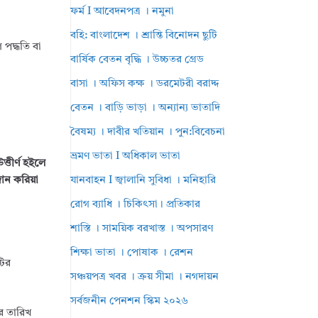
ফর্ম I আবেদনপত্র । নমুনা
বহি: বাংলাদেশ । শ্রান্তি বিনোদন ছুটি
 পদ্ধতি বা
বার্ষিক বেতন বৃদ্ধি । উচ্চতর গ্রেড
বাসা । অফিস কক্ষ । ডরমেটরী বরাদ্দ
বেতন । বাড়ি ভাড়া । অন্যান্য ভাতাদি
বৈষম্য । দাবীর খতিয়ান । পুন:বিবেচনা
ভ্রমণ ভাতা I অধিকাল ভাতা
্তীর্ণ হইলে
দান করিয়া
যানবাহন I জ্বালানি সুবিধা । মনিহারি
রোগ ব্যাধি । চিকিৎসা। প্রতিকার
শাস্তি । সাময়িক বরখাস্ত । অপসারণ
শিক্ষা ভাতা । পোষাক । রেশন
টির
সঞ্চয়পত্র খবর । ক্রয় সীমা । নগদায়ন
সর্বজনীন পেনশন স্কিম ২০২৬
ের তারিখ