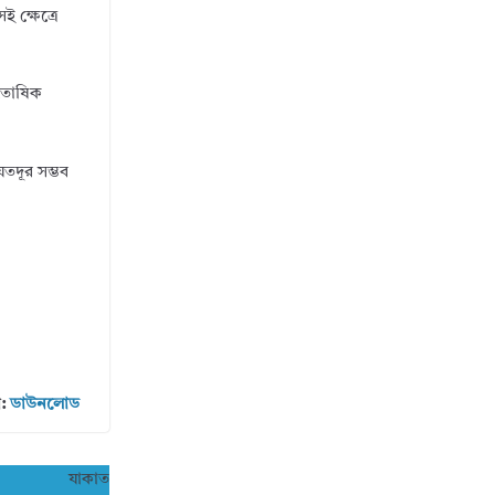
 ক্ষেত্রে
নুতোষিক
যতদূর সম্ভব
ন:
ডাউনলোড