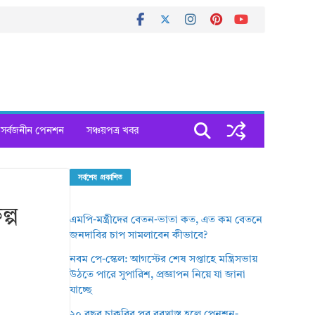
সর্বজনীন পেনশন
সঞ্চয়পত্র খবর
সর্বশেষ প্রকাশিত
্প
এমপি-মন্ত্রীদের বেতন-ভাতা কত, এত কম বেতনে
জনদাবির চাপ সামলাবেন কীভাবে?
নবম পে-স্কেল: আগস্টের শেষ সপ্তাহে মন্ত্রিসভায়
উঠতে পারে সুপারিশ, প্রজ্ঞাপন নিয়ে যা জানা
যাচ্ছে
২০ বছর চাকরির পর বরখাস্ত হলে পেনশন-