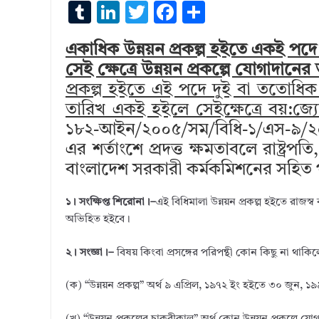
T
Li
T
F
S
u
n
w
ac
h
একাধিক উন্নয়ন প্রকল্প হইতে একই পদে 
m
k
it
e
ar
সেই ক্ষেত্রে উন্নয়ন প্রকল্পে যোগাদানের
bl
e
te
b
e
প্রকল্প হইতে এই পদে দুই বা ততোধিক
r
dI
r
o
তারিখ একই হইলে সেইক্ষেত্রে বয়:জ্যেষ
n
o
১৮২-আইন/২০০৫/সম/বিধি-১/এস-৯/২০০০
k
এর শর্তাংশে প্রদত্ত ক্ষমতাবলে রাষ্ট্
বাংলাদেশ সরকারী কর্মকমিশনের সহিত পরা
১। সংক্ষিপ্ত শিরোনা।–
এই বিধিমালা উন্নয়ন প্রকল্প হইতে রাজস্
অভিহিত হইবে।
২। সংজ্ঞা।–
বিষয় কিংবা প্রসঙ্গের পরিপন্থী কোন কিছু না থাকিল
(ক) “উন্নয়ন প্রকল্প” অর্থ ৯ এপ্রিল, ১৯৭২ ইং হইতে ৩০ জুন, ১৯