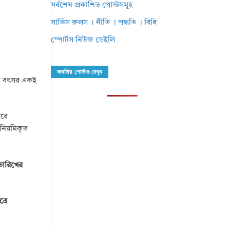
সর্বশেষ প্রকাশিত পোস্টসমূহ
সার্ভিস রুলস । নীতি । পদ্ধতি । বিধি
স্পোর্টস নিউজ ডেইলি
জনপ্রিয় পোস্টগু দেখুন
ক্ত বৎসর একই
পরে
 নিয়মিকৃত
 তারিখের
্রে