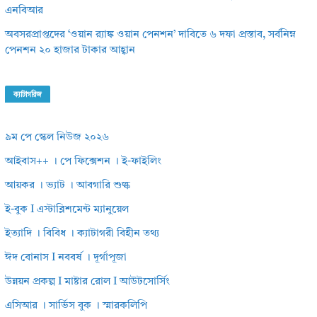
এনবিআর
অবসরপ্রাপ্তদের ‘ওয়ান র‌্যাঙ্ক ওয়ান পেনশন’ দাবিতে ৬ দফা প্রস্তাব, সর্বনিম্ন
পেনশন ২০ হাজার টাকার আহ্বান
ক্যাটাগরিজ
৯ম পে স্কেল নিউজ ২০২৬
আইবাস++ । পে ফিক্সেশন । ই-ফাইলিং
আয়কর । ভ্যাট । আবগারি শুল্ক
ই-বুক I এস্টাব্লিশমেন্ট ম্যানুয়েল
ইত্যাদি । বিবিধ । ক্যাটাগরী বিহীন তথ্য
ঈদ বোনাস I নববর্ষ । দূর্গাপূজা
উন্নয়ন প্রকল্প I মাষ্টার রোল I আউটসোর্সিং
এসিআর । সার্ভিস বুক । স্মারকলিপি