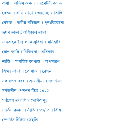
বাসা । অফিস কক্ষ । ডরমেটরী বরাদ্দ
বেতন । বাড়ি ভাড়া । অন্যান্য ভাতাদি
বৈষম্য । দাবীর খতিয়ান । পুন:বিবেচনা
ভ্রমণ ভাতা I অধিকাল ভাতা
যানবাহন I জ্বালানি সুবিধা । মনিহারি
রোগ ব্যাধি । চিকিৎসা। প্রতিকার
শাস্তি । সাময়িক বরখাস্ত । অপসারণ
শিক্ষা ভাতা । পোষাক । রেশন
সঞ্চয়পত্র খবর । ক্রয় সীমা । নগদায়ন
সর্বজনীন পেনশন স্কিম ২০২৬
সর্বশেষ প্রকাশিত পোস্টসমূহ
সার্ভিস রুলস । নীতি । পদ্ধতি । বিধি
স্পোর্টস নিউজ ডেইলি