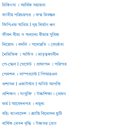
চিকিৎসা । আর্থিক সহায়তা
জাতীয় পরিচয়পত্র । জন্ম নিবন্ধন
জিপিএফ অগ্রিম I গৃহ নির্মাণ ঋণ
জীবন বীমা ও অন্যান্য বীমার সুবিধা
নিয়োগ । বদলি । পদোন্নতি । জ্যেষ্ঠতা
নৈমিত্তিক । অর্জিত । মাতৃত্বকালীন
পে-স্কেল I গেজেট । প্রজ্ঞাপন । পরিপত্র
পেনশন । লাম্পগ্র্যান্ট I পিআরএল
প্রশাসন I একাউন্টস I অডিট আপত্তি
প্রশিক্ষণ । সংযুক্তি । উচ্চশিক্ষা। প্রেষণ
ফর্ম I আবেদনপত্র । নমুনা
বহি: বাংলাদেশ । শ্রান্তি বিনোদন ছুটি
বার্ষিক বেতন বৃদ্ধি । উচ্চতর গ্রেড