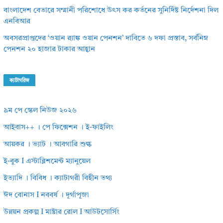
বাংলাদেশ বেতারে সম্মানী পরিশোধে উৎস কর কর্তনের সুনির্দিষ্ট নির্দেশনা দিল
এনবিআর
অবসরপ্রাপ্তদের ‘ওয়ান র‌্যাঙ্ক ওয়ান পেনশন’ দাবিতে ৬ দফা প্রস্তাব, সর্বনিম্ন
পেনশন ২০ হাজার টাকার আহ্বান
ক্যাটাগরিজ
৯ম পে স্কেল নিউজ ২০২৬
আইবাস++ । পে ফিক্সেশন । ই-ফাইলিং
আয়কর । ভ্যাট । আবগারি শুল্ক
ই-বুক I এস্টাব্লিশমেন্ট ম্যানুয়েল
ইত্যাদি । বিবিধ । ক্যাটাগরী বিহীন তথ্য
ঈদ বোনাস I নববর্ষ । দূর্গাপূজা
উন্নয়ন প্রকল্প I মাষ্টার রোল I আউটসোর্সিং