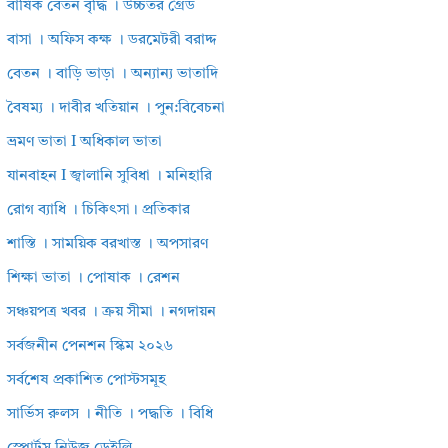
বার্ষিক বেতন বৃদ্ধি । উচ্চতর গ্রেড
বাসা । অফিস কক্ষ । ডরমেটরী বরাদ্দ
বেতন । বাড়ি ভাড়া । অন্যান্য ভাতাদি
বৈষম্য । দাবীর খতিয়ান । পুন:বিবেচনা
ভ্রমণ ভাতা I অধিকাল ভাতা
যানবাহন I জ্বালানি সুবিধা । মনিহারি
রোগ ব্যাধি । চিকিৎসা। প্রতিকার
শাস্তি । সাময়িক বরখাস্ত । অপসারণ
শিক্ষা ভাতা । পোষাক । রেশন
সঞ্চয়পত্র খবর । ক্রয় সীমা । নগদায়ন
সর্বজনীন পেনশন স্কিম ২০২৬
সর্বশেষ প্রকাশিত পোস্টসমূহ
সার্ভিস রুলস । নীতি । পদ্ধতি । বিধি