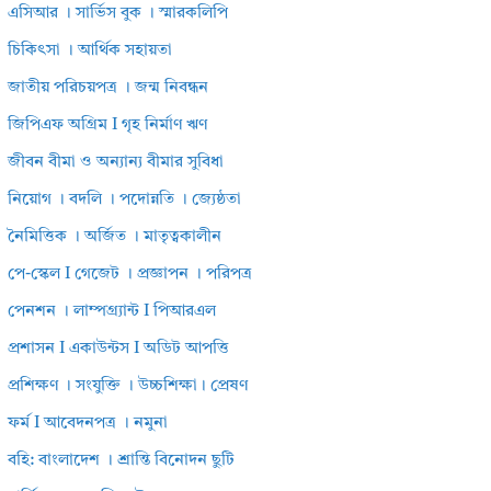
এসিআর । সার্ভিস বুক । স্মারকলিপি
চিকিৎসা । আর্থিক সহায়তা
জাতীয় পরিচয়পত্র । জন্ম নিবন্ধন
জিপিএফ অগ্রিম I গৃহ নির্মাণ ঋণ
জীবন বীমা ও অন্যান্য বীমার সুবিধা
নিয়োগ । বদলি । পদোন্নতি । জ্যেষ্ঠতা
নৈমিত্তিক । অর্জিত । মাতৃত্বকালীন
পে-স্কেল I গেজেট । প্রজ্ঞাপন । পরিপত্র
পেনশন । লাম্পগ্র্যান্ট I পিআরএল
প্রশাসন I একাউন্টস I অডিট আপত্তি
প্রশিক্ষণ । সংযুক্তি । উচ্চশিক্ষা। প্রেষণ
ফর্ম I আবেদনপত্র । নমুনা
বহি: বাংলাদেশ । শ্রান্তি বিনোদন ছুটি