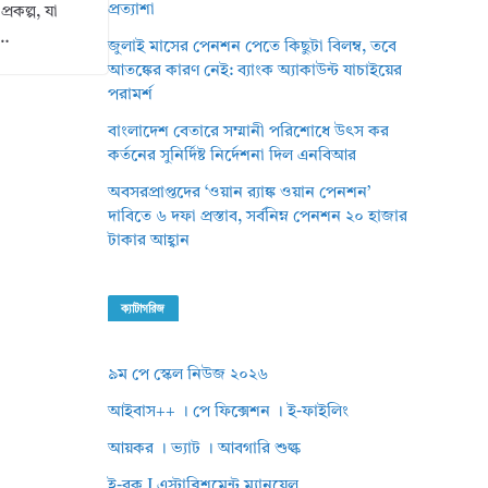
প্রত্যাশা
্রকল্প, যা
ত…
জুলাই মাসের পেনশন পেতে কিছুটা বিলম্ব, তবে
আতঙ্কের কারণ নেই: ব্যাংক অ্যাকাউন্ট যাচাইয়ের
পরামর্শ
বাংলাদেশ বেতারে সম্মানী পরিশোধে উৎস কর
কর্তনের সুনির্দিষ্ট নির্দেশনা দিল এনবিআর
অবসরপ্রাপ্তদের ‘ওয়ান র‌্যাঙ্ক ওয়ান পেনশন’
দাবিতে ৬ দফা প্রস্তাব, সর্বনিম্ন পেনশন ২০ হাজার
টাকার আহ্বান
ক্যাটাগরিজ
৯ম পে স্কেল নিউজ ২০২৬
আইবাস++ । পে ফিক্সেশন । ই-ফাইলিং
আয়কর । ভ্যাট । আবগারি শুল্ক
ই-বুক I এস্টাব্লিশমেন্ট ম্যানুয়েল