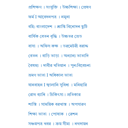
প্রশিক্ষণ । সংযুক্তি । উচ্চশিক্ষা। প্রেষণ
ফর্ম I আবেদনপত্র । নমুনা
বহি: বাংলাদেশ । শ্রান্তি বিনোদন ছুটি
বার্ষিক বেতন বৃদ্ধি । উচ্চতর গ্রেড
বাসা । অফিস কক্ষ । ডরমেটরী বরাদ্দ
বেতন । বাড়ি ভাড়া । অন্যান্য ভাতাদি
বৈষম্য । দাবীর খতিয়ান । পুন:বিবেচনা
ভ্রমণ ভাতা I অধিকাল ভাতা
যানবাহন I জ্বালানি সুবিধা । মনিহারি
রোগ ব্যাধি । চিকিৎসা। প্রতিকার
শাস্তি । সাময়িক বরখাস্ত । অপসারণ
শিক্ষা ভাতা । পোষাক । রেশন
সঞ্চয়পত্র খবর । ক্রয় সীমা । নগদায়ন