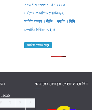
সর্বজনীন পেনশন স্কিম ২০২৬
সর্বশেষ প্রকাশিত পোস্টসমূহ
সার্ভিস রুলস । নীতি । পদ্ধতি । বিধি
স্পোর্টস নিউজ ডেইলি
জনপ্রিয় পোস্টগু দেখুন
রুন।
আমাদের ফেসবুক পেইজ লাইক দিন
t 2026
W
T
F
S