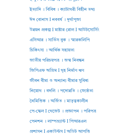
ইত্যাদি । বিবিধ । ক্যাটাগরী বিহীন তথ্য
ঈদ বোনাস I নববর্ষ । দূর্গাপূজা
উন্নয়ন প্রকল্প I মাষ্টার রোল I আউটসোর্সিং
এসিআর । সার্ভিস বুক । স্মারকলিপি
চিকিৎসা । আর্থিক সহায়তা
জাতীয় পরিচয়পত্র । জন্ম নিবন্ধন
জিপিএফ অগ্রিম I গৃহ নির্মাণ ঋণ
জীবন বীমা ও অন্যান্য বীমার সুবিধা
নিয়োগ । বদলি । পদোন্নতি । জ্যেষ্ঠতা
নৈমিত্তিক । অর্জিত । মাতৃত্বকালীন
পে-স্কেল I গেজেট । প্রজ্ঞাপন । পরিপত্র
পেনশন । লাম্পগ্র্যান্ট I পিআরএল
প্রশাসন I একাউন্টস I অডিট আপত্তি