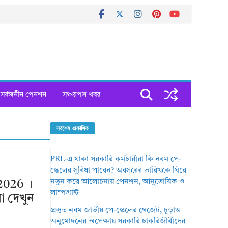
সর্বজনীন পেনশন
সঞ্চয়পত্র খবর
সর্বশেষ প্রকাশিত
PRL-এ থাকা সরকারি কর্মচারীরা কি নবম পে-
স্কেলের সুবিধা পাবেন? অবসরের তারিখকে ঘিরে
নতুন করে আলোচনায় পেনশন, আনুতোষিক ও
2026 ।
লাম্পগ্রান্ট
া দেখুন
প্রস্তুত নবম জাতীয় পে-স্কেলের গেজেট, চূড়ান্ত
অনুমোদনের অপেক্ষায় সরকারি চাকরিজীবীদের