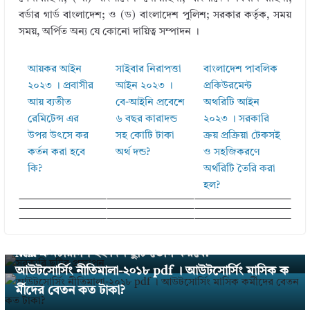
বর্ডার গার্ড বাংলাদেশ; ও (ড) বাংলাদেশ পুলিশ; সরকার কর্তৃক, সময়
সময়, অর্পিত অন্য যে কোনো দায়িত্ব সম্পাদন ।
আয়কর আইন
সাইবার নিরাপত্তা
বাংলাদেশ পাবলিক
২০২৩ । প্রবাসীর
আইন ২০২৩ ।
প্রকিউরমেন্ট
আয় ব্যতীত
বে-আইনি প্রবেশে
অথরিটি আইন
রেমিটেন্স এর
৬ বছর কারাদন্ড
২০২৩ । সরকারি
উপর উৎসে কর
সহ কোটি টাকা
ক্রয় প্রক্রিয়া টেকসই
কর্তন করা হবে
অর্থ দন্ড?
ও সহজিকরণে
কি?
অর্থরিটি তৈরি করা
হল?
← Previous
সরকারি ছুটির তালিকা ২০২৪ । নতুন প্রজ্ঞাপন অনুসারে সর
কারি কর্মচারীগণ ২২ দিন ছুটি ভোগ করবে?
Next →
আউটসোর্সিং নীতিমালা-২০১৮ pdf । আউটসোর্সিং মাসিক ক
র্মীদের বেতন কত টাকা?