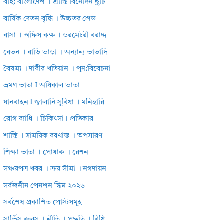
বহি: বাংলাদেশ । শ্রান্তি বিনোদন ছুটি
বার্ষিক বেতন বৃদ্ধি । উচ্চতর গ্রেড
বাসা । অফিস কক্ষ । ডরমেটরী বরাদ্দ
বেতন । বাড়ি ভাড়া । অন্যান্য ভাতাদি
বৈষম্য । দাবীর খতিয়ান । পুন:বিবেচনা
ভ্রমণ ভাতা I অধিকাল ভাতা
যানবাহন I জ্বালানি সুবিধা । মনিহারি
রোগ ব্যাধি । চিকিৎসা। প্রতিকার
শাস্তি । সাময়িক বরখাস্ত । অপসারণ
শিক্ষা ভাতা । পোষাক । রেশন
সঞ্চয়পত্র খবর । ক্রয় সীমা । নগদায়ন
সর্বজনীন পেনশন স্কিম ২০২৬
সর্বশেষ প্রকাশিত পোস্টসমূহ
সার্ভিস রুলস । নীতি । পদ্ধতি । বিধি