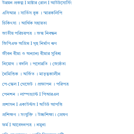
উন্নয়ন প্রকল্প I মাষ্টার রোল I আউটসোর্সিং
এসিআর । সার্ভিস বুক । স্মারকলিপি
চিকিৎসা । আর্থিক সহায়তা
জাতীয় পরিচয়পত্র । জন্ম নিবন্ধন
জিপিএফ অগ্রিম I গৃহ নির্মাণ ঋণ
জীবন বীমা ও অন্যান্য বীমার সুবিধা
নিয়োগ । বদলি । পদোন্নতি । জ্যেষ্ঠতা
নৈমিত্তিক । অর্জিত । মাতৃত্বকালীন
পে-স্কেল I গেজেট । প্রজ্ঞাপন । পরিপত্র
পেনশন । লাম্পগ্র্যান্ট I পিআরএল
প্রশাসন I একাউন্টস I অডিট আপত্তি
প্রশিক্ষণ । সংযুক্তি । উচ্চশিক্ষা। প্রেষণ
ফর্ম I আবেদনপত্র । নমুনা