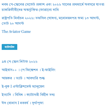
নবম পে-স্কেলের গেজেট প্রকাশ এবং ২০২৬ সালের প্রথমার্ধে অবসরে যাওয়া
চাকরিজীবীদের অন্তর্ভুক্তির জোরালো দাবি
রাষ্ট্রপতি নির্বাচন ২০২৬: তফসিল ঘোষণা, মনোনয়নপত্র জমা ১৩ আগস্ট,
ভোট ২০ আগস্ট
The Aviator Game
ক্যাটাগরিজ
৯ম পে স্কেল নিউজ ২০২৬
আইবাস++ । পে ফিক্সেশন । ই-ফাইলিং
আয়কর । ভ্যাট । আবগারি শুল্ক
ই-বুক I এস্টাব্লিশমেন্ট ম্যানুয়েল
ইত্যাদি । বিবিধ । ক্যাটাগরী বিহীন তথ্য
ঈদ বোনাস I নববর্ষ । দূর্গাপূজা