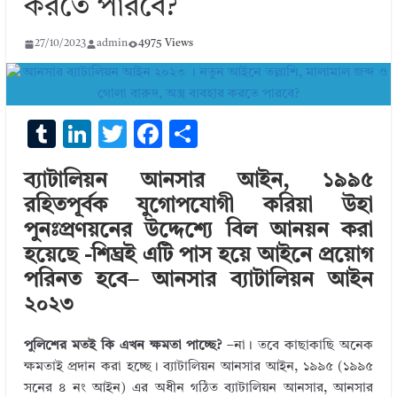
করতে পারবে?
27/10/2023
admin
4975 Views
T
Li
T
F
S
u
n
w
ac
h
ব্যাটালিয়ন আনসার আইন, ১৯৯৫
m
k
it
e
ar
রহিতপূর্বক যুগোপযোগী করিয়া উহা
bl
e
te
b
e
পুনঃপ্রণয়নের উদ্দেশ্যে বিল আনয়ন করা
r
dI
r
o
হয়েছে -শিঘ্রই এটি পাস হয়ে আইনে প্রয়োগ
n
o
পরিনত হবে– আনসার ব্যাটালিয়ন আইন
k
২০২৩
পুলিশের মতই কি এখন ক্ষমতা পাচ্ছে?
–না। তবে কাছাকাছি অনেক
ক্ষমতাই প্রদান করা হচ্ছে। ব্যাটালিয়ন আনসার আইন, ১৯৯৫ (১৯৯৫
সনের ৪ নং আইন) এর অধীন গঠিত ব্যাটালিয়ন আনসার, আনসার