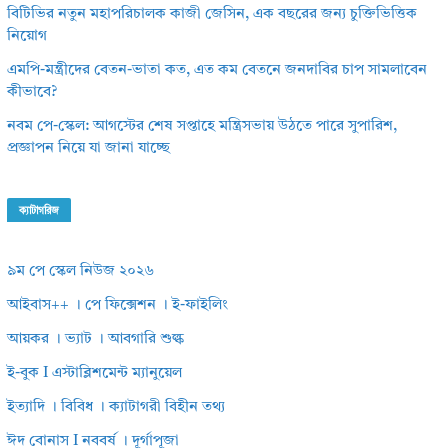
বিটিভির নতুন মহাপরিচালক কাজী জেসিন, এক বছরের জন্য চুক্তিভিত্তিক
নিয়োগ
এমপি-মন্ত্রীদের বেতন-ভাতা কত, এত কম বেতনে জনদাবির চাপ সামলাবেন
কীভাবে?
নবম পে-স্কেল: আগস্টের শেষ সপ্তাহে মন্ত্রিসভায় উঠতে পারে সুপারিশ,
প্রজ্ঞাপন নিয়ে যা জানা যাচ্ছে
ক্যাটাগরিজ
৯ম পে স্কেল নিউজ ২০২৬
আইবাস++ । পে ফিক্সেশন । ই-ফাইলিং
আয়কর । ভ্যাট । আবগারি শুল্ক
ই-বুক I এস্টাব্লিশমেন্ট ম্যানুয়েল
ইত্যাদি । বিবিধ । ক্যাটাগরী বিহীন তথ্য
ঈদ বোনাস I নববর্ষ । দূর্গাপূজা