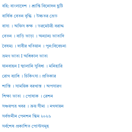
বহি: বাংলাদেশ । শ্রান্তি বিনোদন ছুটি
বার্ষিক বেতন বৃদ্ধি । উচ্চতর গ্রেড
বাসা । অফিস কক্ষ । ডরমেটরী বরাদ্দ
বেতন । বাড়ি ভাড়া । অন্যান্য ভাতাদি
বৈষম্য । দাবীর খতিয়ান । পুন:বিবেচনা
ভ্রমণ ভাতা I অধিকাল ভাতা
যানবাহন I জ্বালানি সুবিধা । মনিহারি
রোগ ব্যাধি । চিকিৎসা। প্রতিকার
শাস্তি । সাময়িক বরখাস্ত । অপসারণ
শিক্ষা ভাতা । পোষাক । রেশন
সঞ্চয়পত্র খবর । ক্রয় সীমা । নগদায়ন
সর্বজনীন পেনশন স্কিম ২০২৬
সর্বশেষ প্রকাশিত পোস্টসমূহ