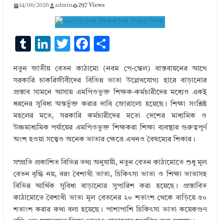
14/06/2026
admin
297 Views
T
Li
T
F
S
u
n
w
ac
h
নতুন জাতীয় বেতন কাঠামো (নবম পে-স্কেল) বাস্তবায়নের আগে
m
k
it
e
ar
সরকারি চাকরিজীবীদের বিভিন্ন ভাতা উল্লেখযোগ্য হারে বাড়ানোর
bl
e
te
b
e
প্রস্তাব সামনে আসায় এমপিওভুক্ত শিক্ষক-কর্মচারীদের মধ্যেও একই
r
dI
r
o
ধরনের সুবিধা অন্তর্ভুক্ত করার দাবি জোরালো হয়েছে। শিক্ষা সংশ্লিষ্ট
মহলের মতে, সরকারি কর্মচারীদের মতো দেশের মাধ্যমিক ও
n
o
উচ্চমাধ্যমিক পর্যায়ের এমপিওভুক্ত শিক্ষকরা শিক্ষা ব্যবস্থার গুরুত্বপূর্ণ
k
অংশ হওয়া সত্ত্বেও অনেক ভাতার ক্ষেত্রে এখনও বৈষম্যের শিকার।
সম্প্রতি প্রকাশিত বিভিন্ন তথ্য অনুযায়ী, নতুন বেতন কাঠামোতে শুধু মূল
বেতন বৃদ্ধি নয়, বরং বৈশাখী ভাতা, চিকিৎসা ভাতা ও শিক্ষা ভাতাসহ
বিভিন্ন আর্থিক সুবিধা বাড়ানোর সুপারিশ করা হয়েছে। প্রস্তাবিত
কাঠামোতে বৈশাখী ভাতা মূল বেতনের ২০ শতাংশ থেকে বাড়িয়ে ৫০
শতাংশ করার কথা বলা হয়েছে। পাশাপাশি চিকিৎসা ভাতা কয়েকগুণ