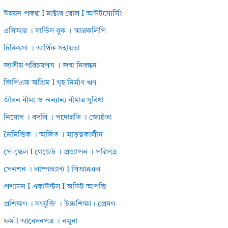
উন্নয়ন প্রকল্প I মাষ্টার রোল I আউটসোর্সিং
এসিআর । সার্ভিস বুক । স্মারকলিপি
চিকিৎসা । আর্থিক সহায়তা
জাতীয় পরিচয়পত্র । জন্ম নিবন্ধন
জিপিএফ অগ্রিম I গৃহ নির্মাণ ঋণ
জীবন বীমা ও অন্যান্য বীমার সুবিধা
নিয়োগ । বদলি । পদোন্নতি । জ্যেষ্ঠতা
নৈমিত্তিক । অর্জিত । মাতৃত্বকালীন
পে-স্কেল I গেজেট । প্রজ্ঞাপন । পরিপত্র
পেনশন । লাম্পগ্র্যান্ট I পিআরএল
প্রশাসন I একাউন্টস I অডিট আপত্তি
প্রশিক্ষণ । সংযুক্তি । উচ্চশিক্ষা। প্রেষণ
ফর্ম I আবেদনপত্র । নমুনা