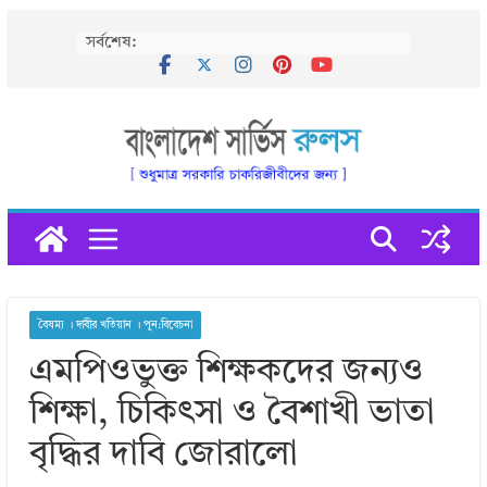
Skip
সর্বশেষ:
to
content
বৈষম্য । দাবীর খতিয়ান । পুন:বিবেচনা
এমপিওভুক্ত শিক্ষকদের জন্যও
শিক্ষা, চিকিৎসা ও বৈশাখী ভাতা
বৃদ্ধির দাবি জোরালো