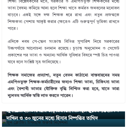
শিক্ষা বিশ্লেষকদের মতে, সরকারি ও এমপিওভুক্ত শিক্ষকদের মধ্যে
ভাতা বৈষম্য কমিয়ে আনা হলে শিক্ষা খাতে কর্মরত জনবলের মনোবল
বাড়বে। একই সঙ্গে দক্ষ শিক্ষক ধরে রাখা এবং নতুন প্রজন্মকে
শিক্ষকতা পেশায় আকৃষ্ট করার ক্ষেত্রেও এটি গুরুত্বপূর্ণ ভূমিকা রাখতে
পারে।
এদিকে নবম পে-স্কেল সংক্রান্ত বিভিন্ন সুপারিশ নিয়ে সরকারের
উচ্চপর্যায়ে আলোচনা চলমান রয়েছে। চূড়ান্ত অনুমোদন ও গেজেট
প্রকাশের পর ভাতা ও অন্যান্য আর্থিক সুবিধার বিষয়ে স্পষ্ট চিত্র পাওয়া
যাবে বলে সংশ্লিষ্ট সূত্র জানিয়েছে।
শিক্ষক সমাজের প্রত্যাশা, নতুন বেতন কাঠামো বাস্তবায়নের সময়
এমপিওভুক্ত শিক্ষক-কর্মচারীদের জন্যও শিক্ষা ভাতা, চিকিৎসা ভাতা
এবং বৈশাখী ভাতার যৌক্তিক বৃদ্ধি নিশ্চিত করা হবে, যাতে তারা
← Previous
ন্যূনতম আর্থিক স্বস্তি লাভ করতে পারেন।
ইনক্রিমেন্ট ফ্যাক্টর পদ্ধতিতে নতুন পে ফিক্সেশন: কীভাবে
Next →
জুন ক্লোজিং উপলক্ষে জরুরি নির্দেশনা: ২৩ জুনের মধ্যে বিল
নির্ধারিত হবে সরকারি চাকুরিজীবীদের নতুন বেতন স্কেল?
দাখিল ও ৩০ জুনের মধ্যে হিসাব নিষ্পত্তির তাগিদ