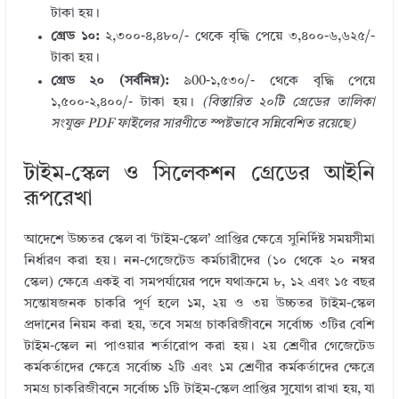
টাকা হয়।
গ্রেড ১০:
২,৩০০-৪,৪৮০/- থেকে বৃদ্ধি পেয়ে ৩,৪০০-৬,৬২৫/-
টাকা হয়।
গ্রেড ২০ (সর্বনিম্ন):
৯00-১,৫৩০/- থেকে বৃদ্ধি পেয়ে
১,৫০০-২,৪০০/- টাকা হয়।
(বিস্তারিত ২০টি গ্রেডের তালিকা
সংযুক্ত PDF ফাইলের সারণীতে স্পষ্টভাবে সন্নিবেশিত রয়েছে)
টাইম-স্কেল ও সিলেকশন গ্রেডের আইনি
রূপরেখা
আদেশে উচ্চতর স্কেল বা ‘টাইম-স্কেল’ প্রাপ্তির ক্ষেত্রে সুনির্দিষ্ট সময়সীমা
নির্ধারণ করা হয়। নন-গেজেটেড কর্মচারীদের (১০ থেকে ২০ নম্বর
স্কেল) ক্ষেত্রে একই বা সমপর্যায়ের পদে যথাক্রমে ৮, ১২ এবং ১৫ বছর
সন্তোষজনক চাকরি পূর্ণ হলে ১ম, ২য় ও ৩য় উচ্চতর টাইম-স্কেল
প্রদানের নিয়ম করা হয়, তবে সমগ্র চাকরিজীবনে সর্বোচ্চ ৩টির বেশি
টাইম-স্কেল না পাওয়ার শর্তারোপ করা হয়। ২য় শ্রেণীর গেজেটেড
কর্মকর্তাদের ক্ষেত্রে সর্বোচ্চ ২টি এবং ১ম শ্রেণীর কর্মকর্তাদের ক্ষেত্রে
সমগ্র চাকরিজীবনে সর্বোচ্চ ১টি টাইম-স্কেল প্রাপ্তির সুযোগ রাখা হয়, যা