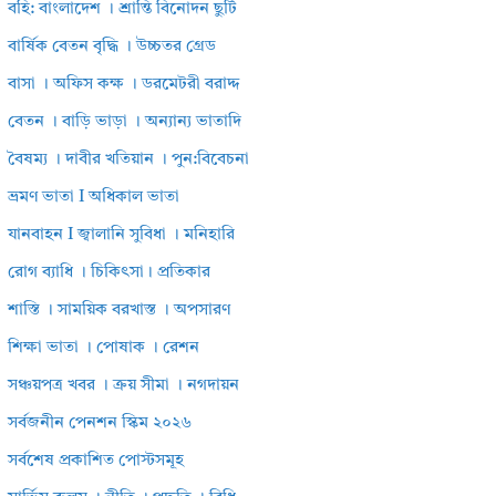
বহি: বাংলাদেশ । শ্রান্তি বিনোদন ছুটি
বার্ষিক বেতন বৃদ্ধি । উচ্চতর গ্রেড
বাসা । অফিস কক্ষ । ডরমেটরী বরাদ্দ
বেতন । বাড়ি ভাড়া । অন্যান্য ভাতাদি
বৈষম্য । দাবীর খতিয়ান । পুন:বিবেচনা
ভ্রমণ ভাতা I অধিকাল ভাতা
যানবাহন I জ্বালানি সুবিধা । মনিহারি
রোগ ব্যাধি । চিকিৎসা। প্রতিকার
শাস্তি । সাময়িক বরখাস্ত । অপসারণ
শিক্ষা ভাতা । পোষাক । রেশন
সঞ্চয়পত্র খবর । ক্রয় সীমা । নগদায়ন
সর্বজনীন পেনশন স্কিম ২০২৬
সর্বশেষ প্রকাশিত পোস্টসমূহ