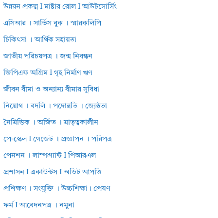
উন্নয়ন প্রকল্প I মাষ্টার রোল I আউটসোর্সিং
এসিআর । সার্ভিস বুক । স্মারকলিপি
চিকিৎসা । আর্থিক সহায়তা
জাতীয় পরিচয়পত্র । জন্ম নিবন্ধন
জিপিএফ অগ্রিম I গৃহ নির্মাণ ঋণ
জীবন বীমা ও অন্যান্য বীমার সুবিধা
নিয়োগ । বদলি । পদোন্নতি । জ্যেষ্ঠতা
নৈমিত্তিক । অর্জিত । মাতৃত্বকালীন
পে-স্কেল I গেজেট । প্রজ্ঞাপন । পরিপত্র
পেনশন । লাম্পগ্র্যান্ট I পিআরএল
প্রশাসন I একাউন্টস I অডিট আপত্তি
প্রশিক্ষণ । সংযুক্তি । উচ্চশিক্ষা। প্রেষণ
ফর্ম I আবেদনপত্র । নমুনা