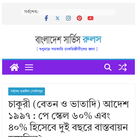
Skip
সর্বশেষ:
to
content
সর্বশেষ প্রকাশিত পোস্টসমূহ
চাকুরী (বেতন ও ভাতাদি) আদেশ
১৯৯৭ : পে স্কেল ৬০% এবং
৪০% হিসেবে দুই বছরে বাস্তবায়ন