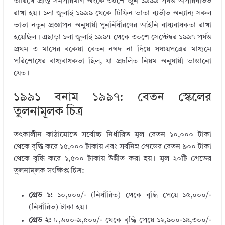
তারিখে প্রাপ্ত সমপরিমাণ অংকে ৩০শে জুন ১৯৯৯ পর্যন্ত অপরিবর্তিত
রাখা হয়। ১লা জুলাই ১৯৯৯ থেকে টিফিন ভাতা ব্যতীত অন্যান্য সকল
ভাতা নতুন প্রজ্ঞাপন অনুযায়ী পুনর্নির্ধারণের আইনি বাধ্যবাধকতা রাখা
হয়েছিল। এছাড়া ১লা জুলাই ১৯৯৭ থেকে ৩০শে সেপ্টেম্বর ১৯৯৭ পর্যন্ত
প্রথম ৩ মাসের বকেয়া বেতন নগদ না দিয়ে সঞ্চয়পত্রের মাধ্যমে
পরিশোধের বাধ্যবাধকতা ছিল, যা প্রচলিত নিয়ম অনুযায়ী ভাঙানো
যেত।
১৯৯১ বনাম ১৯৯৭: বেতন স্কেলের
তুলনামূলক চিত্র
তৎকালীন কাঠামোতে সর্বোচ্চ নির্ধারিত মূল বেতন ১০,০০০ টাকা
থেকে বৃদ্ধি করে ১৫,০০০ টাকায় এবং সর্বনিম্ন গ্রেডের বেতন ৯০০ টাকা
থেকে বৃদ্ধি করে ১,৫০০ টাকায় উন্নীত করা হয়। মূল ২০টি গ্রেডের
তুলনামূলক সংক্ষিপ্ত চিত্র:
গ্রেড ১:
১০,০০০/- (নির্ধারিত) থেকে বৃদ্ধি পেয়ে ১৫,০০০/-
(নির্ধারিত) টাকা হয়।
গ্রেড ২:
৮,৬০০-৯,৫০০/- থেকে বৃদ্ধি পেয়ে ১২,৯০০-১৪,৩০০/-