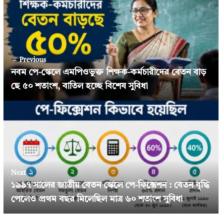
← Previous
নবম পে-স্কেলে এমপিওভুক্ত শিক্ষক-কর্মচারীদের বেতন বাড়
ছে ৫০ শতাংশ, বাতিল হচ্ছে বিশেষ সুবিধা
Next →
১৯৯৭ সালের জাতীয় বেতন স্কেলে পে-ফিক্সেশন : বেতন বৃদ্ধি
পেলেও প্রথম বছর মিলেছিল মাত্র ৬০ শতাংশ সুবিধা