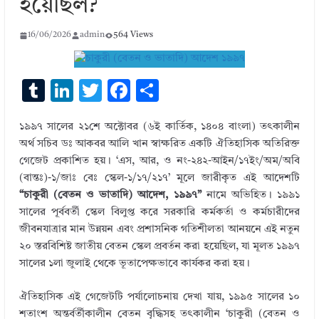
হয়েছিল?
16/06/2026
admin
564 Views
T
Li
T
F
S
u
n
w
ac
h
১৯৯৭ সালের ২১শে অক্টোবর (৬ই কার্তিক, ১৪০৪ বাংলা) তৎকালীন
m
k
it
e
ar
অর্থ সচিব ডঃ আকবর আলি খান স্বাক্ষরিত একটি ঐতিহাসিক অতিরিক্ত
bl
e
te
b
e
গেজেট প্রকাশিত হয়। ‘এস, আর, ও নং-২৪২-আইন/১৭ইং/অম/অবি
r
dI
r
o
(বান্তঃ)-১/জাঃ বেঃ স্কেল-১/১৭/২১৭’ মূলে জারীকৃত এই আদেশটি
“চাকুরী (বেতন ও ভাতাদি) আদেশ, ১৯৯৭”
নামে অভিহিত। ১৯৯১
n
o
সালের পূর্ববর্তী স্কেল বিলুপ্ত করে সরকারি কর্মকর্তা ও কর্মচারীদের
k
জীবনযাত্রার মান উন্নয়ন এবং প্রশাসনিক গতিশীলতা আনয়নে এই নতুন
২০ স্তরবিশিষ্ট জাতীয় বেতন স্কেল প্রবর্তন করা হয়েছিল, যা মূলত ১৯৯৭
সালের ১লা জুলাই থেকে ভূতাপেক্ষভাবে কার্যকর করা হয়।
ঐতিহাসিক এই গেজেটটি পর্যালোচনায় দেখা যায়, ১৯৯৫ সালের ১০
শতাংশ অন্তর্বর্তীকালীন বেতন বৃদ্ধিসহ তৎকালীন ‘চাকুরী (বেতন ও