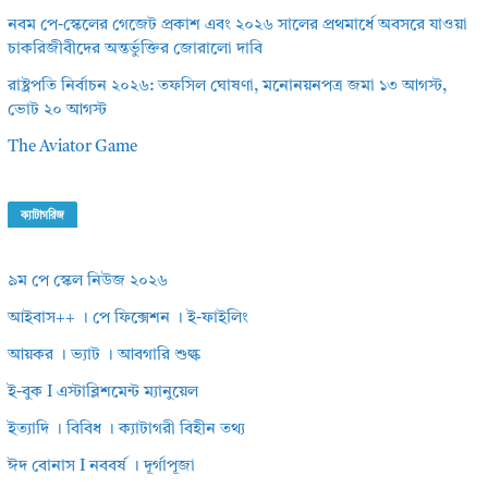
নবম পে-স্কেলের গেজেট প্রকাশ এবং ২০২৬ সালের প্রথমার্ধে অবসরে যাওয়া
চাকরিজীবীদের অন্তর্ভুক্তির জোরালো দাবি
রাষ্ট্রপতি নির্বাচন ২০২৬: তফসিল ঘোষণা, মনোনয়নপত্র জমা ১৩ আগস্ট,
ভোট ২০ আগস্ট
The Aviator Game
ক্যাটাগরিজ
৯ম পে স্কেল নিউজ ২০২৬
আইবাস++ । পে ফিক্সেশন । ই-ফাইলিং
আয়কর । ভ্যাট । আবগারি শুল্ক
ই-বুক I এস্টাব্লিশমেন্ট ম্যানুয়েল
ইত্যাদি । বিবিধ । ক্যাটাগরী বিহীন তথ্য
ঈদ বোনাস I নববর্ষ । দূর্গাপূজা