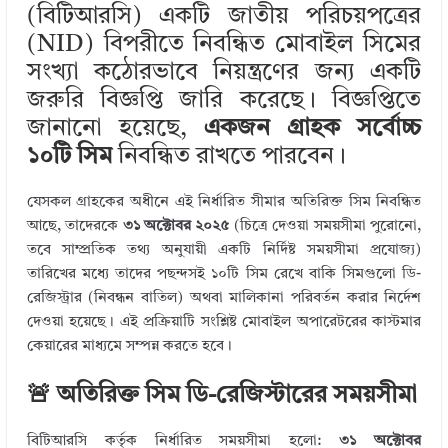
(বিটিআরসি) একটি জাতীয় পরিচয়পত্রের
bl
e
te
b
e
(NID) বিপরীতে নিবন্ধিত মোবাইল সিমের
r
dI
r
o
সংখ্যা কঠোরভাবে নিয়ন্ত্রণের জন্য একটি
n
o
জরুরি বিজ্ঞপ্তি জারি করেছে। বিজ্ঞপ্তিতে
k
জানানো হয়েছে,
একজন গ্রাহক সর্বোচ্চ
১০টি সিম
নিবন্ধিত রাখতে পারবেন।
যেসকল গ্রাহকের অধীনে এই নির্ধারিত সীমার অতিরিক্ত সিম নিবন্ধিত
আছে, তাদেরকে
৩১ অক্টোবর ২০২৫
(চিত্রে দেওয়া সময়সীমা পুরোনো,
তবে সাম্প্রতিক তথ্য অনুযায়ী একটি নির্দিষ্ট সময়সীমা প্রযোজ্য)
তারিখের মধ্যে তাদের পছন্দসই ১০টি সিম রেখে বাকি সিমগুলো ডি-
রেজিস্ট্রার (নিবন্ধন বাতিল) অথবা মালিকানা পরিবর্তন করার নির্দেশ
দেওয়া হয়েছে। এই প্রক্রিয়াটি সংশ্লিষ্ট মোবাইল অপারেটরের কাস্টমার
কেয়ারের মাধ্যমে সম্পন্ন করতে হবে।
🚨 অতিরিক্ত সিম ডি-রেজিস্টারের সময়সীমা
বিটিআরসি কর্তৃক নির্ধারিত সময়সীমা হলো:
৩১ অক্টোবর