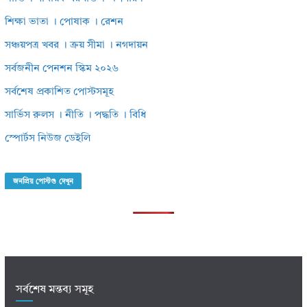
শিক্ষা ভাতা । পোষাক । রেশন
সঞ্চয়পত্র খবর । ক্রয় সীমা । নগদায়ন
সর্বজনীন পেনশন স্কিম ২০২৬
সর্বশেষ প্রকাশিত পোস্টসমূহ
সার্ভিস রুলস । নীতি । পদ্ধতি । বিধি
স্পোর্টস নিউজ ডেইলি
জনপ্রিয় পোস্টগু দেখুন
সর্বশেষ মন্তব্য সমূহ