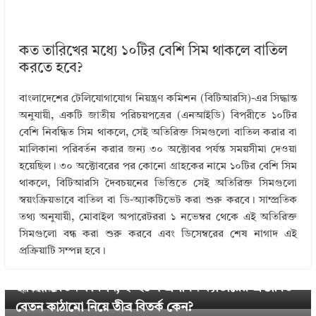
কত তারিখের মধ্যে ১০টির বেশি সিম থাকলে বাতিল
করতে হবে?
বাংলাদেশের টেলিযোগাযোগ নিয়ন্ত্রণ কমিশন (বিটিআরসি)-এর সিদ্ধান্ত
অনুযায়ী, একটি জাতীয় পরিচয়পত্রের (এনআইডি) বিপরীতে ১০টির
বেশি নিবন্ধিত সিম থাকলে, সেই অতিরিক্ত সিমগুলো বাতিল করার বা
মালিকানা পরিবর্তন করার জন্য ৩০ অক্টোবর পর্যন্ত সময়সীমা দেওয়া
হয়েছিল। ৩০ অক্টোবরের পর কোনো গ্রাহকের নামে ১০টির বেশি সিম
থাকলে, বিটিআরসি দৈবচয়নের ভিত্তিতে সেই অতিরিক্ত সিমগুলো
স্বয়ংক্রিয়ভাবে বাতিল বা ডি-অ্যাকটিভেট করা শুরু করবে। সাম্প্রতিক
তথ্য অনুযায়ী, মোবাইল অপারেটররা ১ নভেম্বর থেকে এই অতিরিক্ত
← Previous
সিমগুলো বন্ধ করা শুরু করবে এবং ডিসেম্বরের শেষ নাগাদ এই
বেতন বৈষম্য দূরীকরণ ও ন্যায্য বেতন কাঠামো দাবি ২০২৫ ।
প্রক্রিয়াটি সম্পন্ন হবে।
১৫ ডিসেম্বরের মধ্যে প্রজ্ঞাপন না এলে রাজপথে নামার
Next →
জাতীয় বেতন কমিশন, ২০২৫ । প্রশাসন ক্যাডারের প্রস্তাবিত
হুঁশিয়ারি?
বেতন কাঠামো নিয়ে তীব্র বিতর্ক কেন?