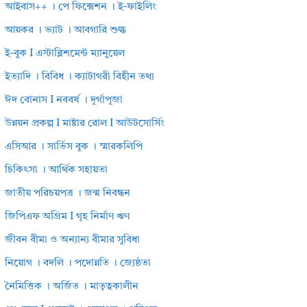
আইবাস++ । পে ফিক্সেশন । ই-ফাইলিং
আয়কর । ভ্যাট । আবগারি শুল্ক
ই-বুক I এস্টাব্লিশমেন্ট ম্যানুয়েল
ইত্যাদি । বিবিধ । ক্যাটাগরী বিহীন তথ্য
ঈদ বোনাস I নববর্ষ । দূর্গাপূজা
উন্নয়ন প্রকল্প I মাষ্টার রোল I আউটসোর্সিং
এসিআর । সার্ভিস বুক । স্মারকলিপি
চিকিৎসা । আর্থিক সহায়তা
জাতীয় পরিচয়পত্র । জন্ম নিবন্ধন
জিপিএফ অগ্রিম I গৃহ নির্মাণ ঋণ
জীবন বীমা ও অন্যান্য বীমার সুবিধা
নিয়োগ । বদলি । পদোন্নতি । জ্যেষ্ঠতা
নৈমিত্তিক । অর্জিত । মাতৃত্বকালীন