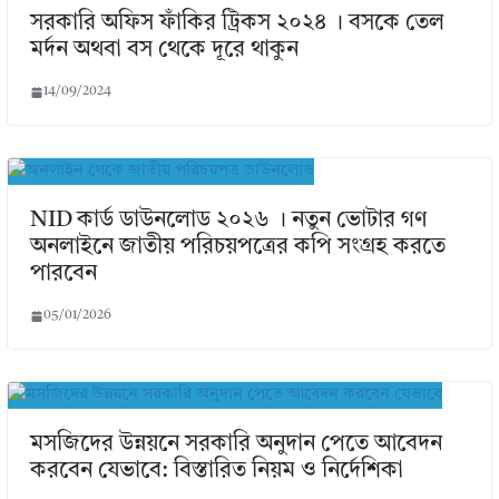
সরকারি অফিস ফাঁকির ট্রিকস ২০২৪ । বসকে তেল
মর্দন অথবা বস থেকে দূরে থাকুন
14/09/2024
NID কার্ড ডাউনলোড ২০২৬ । নতুন ভোটার গণ
অনলাইনে জাতীয় পরিচয়পত্রের কপি সংগ্রহ করতে
পারবেন
05/01/2026
মসজিদের উন্নয়নে সরকারি অনুদান পেতে আবেদন
করবেন যেভাবে: বিস্তারিত নিয়ম ও নির্দেশিকা