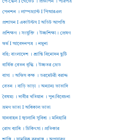
পে-স্কেল I গেজেট । প্রজ্ঞাপন । পরিপত্র
পেনশন । লাম্পগ্র্যান্ট I পিআরএল
প্রশাসন I একাউন্টস I অডিট আপত্তি
প্রশিক্ষণ । সংযুক্তি । উচ্চশিক্ষা। প্রেষণ
ফর্ম I আবেদনপত্র । নমুনা
বহি: বাংলাদেশ । শ্রান্তি বিনোদন ছুটি
বার্ষিক বেতন বৃদ্ধি । উচ্চতর গ্রেড
বাসা । অফিস কক্ষ । ডরমেটরী বরাদ্দ
বেতন । বাড়ি ভাড়া । অন্যান্য ভাতাদি
বৈষম্য । দাবীর খতিয়ান । পুন:বিবেচনা
ভ্রমণ ভাতা I অধিকাল ভাতা
যানবাহন I জ্বালানি সুবিধা । মনিহারি
রোগ ব্যাধি । চিকিৎসা। প্রতিকার
শাস্তি । সাময়িক বরখাস্ত । অপসারণ