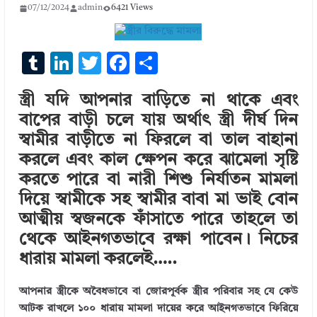
07/12/2024
admin
6421 Views
T
Li
T
F
S
u
n
w
ac
h
স্ত্রী যদি আপনার বাড়িতে না থাকে এবং
m
k
it
e
ar
বাপের বাড়ী চলে যায় অর্থাৎ স্ত্রী দীর্ঘ দিন
bl
e
te
b
e
স্বামীর বাড়ীতে না ফিরলে বা তাল বাহানা
r
dI
r
o
করলে এবং কাল ক্ষেপন করে ঝামেলা সৃষ্টি
n
o
করতে পারে বা নারী শিশু নির্যাতন মামলা
k
দিয়ে স্বামীকে সহ স্বামীর বাবা মা ভাই বোন
আত্মীয় স্বজনকে ফাঁসাতে পারে তাহলে তা
থেকে আইনগতভাবে রক্ষা পাবেন। নিচের
ধারায় মামলা করলেই…..
আপনার স্ত্রীকে অবৈধভাবে বা জোরপূর্বক স্ত্রীর পরিবার সহ যে কেউ
আটক রাখলে ১০০ ধারায় মামলা দায়ের করে আইনগতভাবে ফিরিয়ে