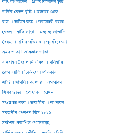
বহি: বাংলাদেশ । শ্রান্তি বিনোদন ছুটি
বার্ষিক বেতন বৃদ্ধি । উচ্চতর গ্রেড
বাসা । অফিস কক্ষ । ডরমেটরী বরাদ্দ
বেতন । বাড়ি ভাড়া । অন্যান্য ভাতাদি
বৈষম্য । দাবীর খতিয়ান । পুন:বিবেচনা
ভ্রমণ ভাতা I অধিকাল ভাতা
যানবাহন I জ্বালানি সুবিধা । মনিহারি
রোগ ব্যাধি । চিকিৎসা। প্রতিকার
শাস্তি । সাময়িক বরখাস্ত । অপসারণ
শিক্ষা ভাতা । পোষাক । রেশন
সঞ্চয়পত্র খবর । ক্রয় সীমা । নগদায়ন
সর্বজনীন পেনশন স্কিম ২০২৬
সর্বশেষ প্রকাশিত পোস্টসমূহ