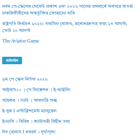
নবম পে-স্কেলের গেজেট প্রকাশ এবং ২০২৬ সালের প্রথমার্ধে অবসরে যাওয়া
চাকরিজীবীদের অন্তর্ভুক্তির জোরালো দাবি
রাষ্ট্রপতি নির্বাচন ২০২৬: তফসিল ঘোষণা, মনোনয়নপত্র জমা ১৩ আগস্ট,
ভোট ২০ আগস্ট
The Aviator Game
ক্যাটাগরিজ
৯ম পে স্কেল নিউজ ২০২৬
আইবাস++ । পে ফিক্সেশন । ই-ফাইলিং
আয়কর । ভ্যাট । আবগারি শুল্ক
ই-বুক I এস্টাব্লিশমেন্ট ম্যানুয়েল
ইত্যাদি । বিবিধ । ক্যাটাগরী বিহীন তথ্য
ঈদ বোনাস I নববর্ষ । দূর্গাপূজা