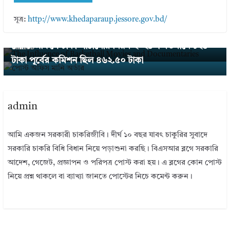
← Previous
সূত্র:
http://www.khedaparaup.jessore.gov.bd/
The Influence of Basketball Movies and Documen
Next →
পোস্ট অফিসে টাকা পাঠানোর নিয়ম ২০২৪ । বর্তমানে ১২৫
taries
টাকা পূর্বের কমিশন ছিল ৪৬২.৫০ টাকা
admin
আমি একজন সরকারী চাকরিজীবি। দীর্ঘ ১০ বছর যাবৎ চাকুরির সুবাদে
সরকারি চাকরি বিধি বিধান নিয়ে পড়াশুনা করছি। বিএসআর ব্লগে সরকারি
আদেশ, গেজেট, প্রজ্ঞাপন ও পরিপত্র পোস্ট করা হয়। এ ব্লগের কোন পোস্ট
নিয়ে প্রশ্ন থাকলে বা ব্যাখ্যা জানতে পোস্টের নিচে কমেন্ট করুন।