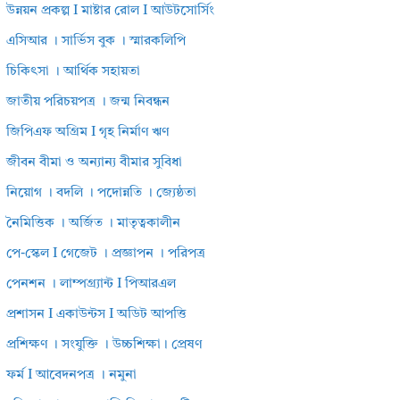
উন্নয়ন প্রকল্প I মাষ্টার রোল I আউটসোর্সিং
এসিআর । সার্ভিস বুক । স্মারকলিপি
চিকিৎসা । আর্থিক সহায়তা
জাতীয় পরিচয়পত্র । জন্ম নিবন্ধন
জিপিএফ অগ্রিম I গৃহ নির্মাণ ঋণ
জীবন বীমা ও অন্যান্য বীমার সুবিধা
নিয়োগ । বদলি । পদোন্নতি । জ্যেষ্ঠতা
নৈমিত্তিক । অর্জিত । মাতৃত্বকালীন
পে-স্কেল I গেজেট । প্রজ্ঞাপন । পরিপত্র
পেনশন । লাম্পগ্র্যান্ট I পিআরএল
প্রশাসন I একাউন্টস I অডিট আপত্তি
প্রশিক্ষণ । সংযুক্তি । উচ্চশিক্ষা। প্রেষণ
ফর্ম I আবেদনপত্র । নমুনা