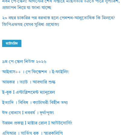
নবম পে-স্কেল: আগস্টের শেষ সপ্তাহে মন্ত্রিসভায় উঠতে পারে সুপারিশ,
প্রজ্ঞাপন নিয়ে যা জানা যাচ্ছে
২০ বছর চাকরির পর বরখাস্ত হলে পেনশন-আনুতোষিক কি মিলবে?
জিপিএফসহ যেসব সুবিধা প্রযোজ্য
ক্যাটাগরিজ
৯ম পে স্কেল নিউজ ২০২৬
আইবাস++ । পে ফিক্সেশন । ই-ফাইলিং
আয়কর । ভ্যাট । আবগারি শুল্ক
ই-বুক I এস্টাব্লিশমেন্ট ম্যানুয়েল
ইত্যাদি । বিবিধ । ক্যাটাগরী বিহীন তথ্য
ঈদ বোনাস I নববর্ষ । দূর্গাপূজা
উন্নয়ন প্রকল্প I মাষ্টার রোল I আউটসোর্সিং
এসিআর । সার্ভিস বুক । স্মারকলিপি