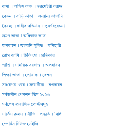
বাসা । অফিস কক্ষ । ডরমেটরী বরাদ্দ
বেতন । বাড়ি ভাড়া । অন্যান্য ভাতাদি
বৈষম্য । দাবীর খতিয়ান । পুন:বিবেচনা
ভ্রমণ ভাতা I অধিকাল ভাতা
যানবাহন I জ্বালানি সুবিধা । মনিহারি
রোগ ব্যাধি । চিকিৎসা। প্রতিকার
শাস্তি । সাময়িক বরখাস্ত । অপসারণ
শিক্ষা ভাতা । পোষাক । রেশন
সঞ্চয়পত্র খবর । ক্রয় সীমা । নগদায়ন
সর্বজনীন পেনশন স্কিম ২০২৬
সর্বশেষ প্রকাশিত পোস্টসমূহ
সার্ভিস রুলস । নীতি । পদ্ধতি । বিধি
স্পোর্টস নিউজ ডেইলি