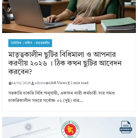
নৈমিত্তিক । অর্জিত । মাতৃত্বকালীন
মাতৃত্বকালীন ছুটির বিধিমালা ও আপনার
করণীয় ২০২৬ । ঠিক কখন ছুটির আবেদন
করবেন?
14/05/2026
admin
1268 Views
2 min read
সরকারি চাকরি বিধি অনুযায়ী, একজন নারী কর্মচারী তার সমগ্র
চাকরিকালীন সময়ে সর্বোচ্চ ০২ (দুই) বার…