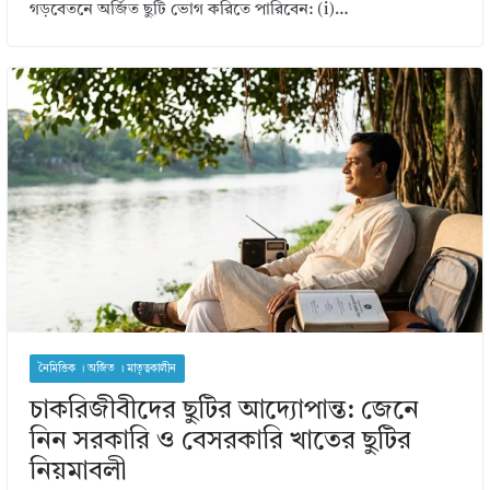
গড়বেতনে অর্জিত ছুটি ভোগ করিতে পারিবেন: (i)…
নৈমিত্তিক । অর্জিত । মাতৃত্বকালীন
চাকরিজীবীদের ছুটির আদ্যোপান্ত: জেনে
নিন সরকারি ও বেসরকারি খাতের ছুটির
নিয়মাবলী