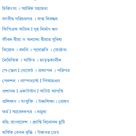
চিকিৎসা । আর্থিক সহায়তা
জাতীয় পরিচয়পত্র । জন্ম নিবন্ধন
জিপিএফ অগ্রিম I গৃহ নির্মাণ ঋণ
জীবন বীমা ও অন্যান্য বীমার সুবিধা
নিয়োগ । বদলি । পদোন্নতি । জ্যেষ্ঠতা
নৈমিত্তিক । অর্জিত । মাতৃত্বকালীন
পে-স্কেল I গেজেট । প্রজ্ঞাপন । পরিপত্র
পেনশন । লাম্পগ্র্যান্ট I পিআরএল
প্রশাসন I একাউন্টস I অডিট আপত্তি
প্রশিক্ষণ । সংযুক্তি । উচ্চশিক্ষা। প্রেষণ
ফর্ম I আবেদনপত্র । নমুনা
বহি: বাংলাদেশ । শ্রান্তি বিনোদন ছুটি
বার্ষিক বেতন বৃদ্ধি । উচ্চতর গ্রেড