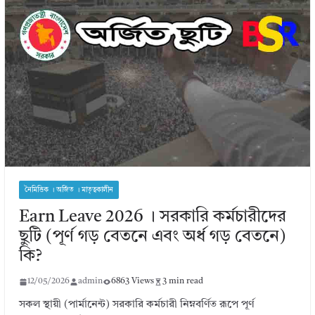
নৈমিত্তিক । অর্জিত । মাতৃত্বকালীন
Earn Leave 2026 । সরকারি কর্মচারীদের
ছুটি (পূর্ণ গড় বেতনে এবং অর্ধ গড় বেতনে)
কি?
12/05/2026
admin
6863 Views
3 min read
সকল স্থায়ী (পার্মানেন্ট) সরকারি কর্মচারী নিম্নবর্ণিত রূপে পূর্ণ