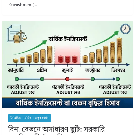
Encashment)…
নৈমিত্তিক । অর্জিত । মাতৃত্বকালীন
বিনা বেতনে অসাধারণ ছুটি: সরকারি