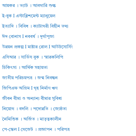
আয়কর । ভ্যাট । আবগারি শুল্ক
ই-বুক I এস্টাব্লিশমেন্ট ম্যানুয়েল
ইত্যাদি । বিবিধ । ক্যাটাগরী বিহীন তথ্য
ঈদ বোনাস I নববর্ষ । দূর্গাপূজা
উন্নয়ন প্রকল্প I মাষ্টার রোল I আউটসোর্সিং
এসিআর । সার্ভিস বুক । স্মারকলিপি
চিকিৎসা । আর্থিক সহায়তা
জাতীয় পরিচয়পত্র । জন্ম নিবন্ধন
জিপিএফ অগ্রিম I গৃহ নির্মাণ ঋণ
জীবন বীমা ও অন্যান্য বীমার সুবিধা
নিয়োগ । বদলি । পদোন্নতি । জ্যেষ্ঠতা
নৈমিত্তিক । অর্জিত । মাতৃত্বকালীন
পে-স্কেল I গেজেট । প্রজ্ঞাপন । পরিপত্র