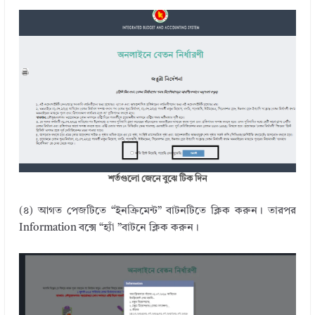
শর্তগুলো জেনে বুঝে টিক দিন
(৪) আগত পেজটিতে “ইনক্রিমেন্ট” বাটনটিতে ক্লিক করুন। তারপর
Information বক্সে “হ্যাঁ ”বাটনে ক্লিক করুন।