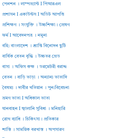
পেনশন । লাম্পগ্র্যান্ট I পিআরএল
প্রশাসন I একাউন্টস I অডিট আপত্তি
প্রশিক্ষণ । সংযুক্তি । উচ্চশিক্ষা। প্রেষণ
ফর্ম I আবেদনপত্র । নমুনা
বহি: বাংলাদেশ । শ্রান্তি বিনোদন ছুটি
বার্ষিক বেতন বৃদ্ধি । উচ্চতর গ্রেড
বাসা । অফিস কক্ষ । ডরমেটরী বরাদ্দ
বেতন । বাড়ি ভাড়া । অন্যান্য ভাতাদি
বৈষম্য । দাবীর খতিয়ান । পুন:বিবেচনা
ভ্রমণ ভাতা I অধিকাল ভাতা
যানবাহন I জ্বালানি সুবিধা । মনিহারি
রোগ ব্যাধি । চিকিৎসা। প্রতিকার
শাস্তি । সাময়িক বরখাস্ত । অপসারণ