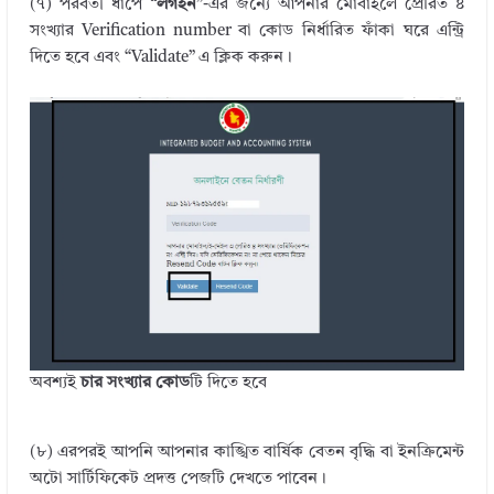
(৭) পরবর্তী ধাপে
“লগইন
”-এর জন্যে আপনার মোবাইলে প্রেরিত ৪
সংখ্যার Verification number বা কোড নির্ধারিত ফাঁকা ঘরে এন্ট্রি
দিতে হবে এবং “Validate” এ ক্লিক করুন।
অবশ্যই
চার সংখ্যার কোড
টি দিতে হবে
(৮) এরপরই আপনি আপনার কাঙ্খিত বার্ষিক বেতন বৃদ্ধি বা ইনক্রিমেন্ট
অটো সার্টিফিকেট প্রদত্ত পেজটি দেখতে পাবেন।