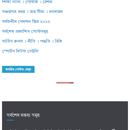
শিক্ষা ভাতা । পোষাক । রেশন
সঞ্চয়পত্র খবর । ক্রয় সীমা । নগদায়ন
সর্বজনীন পেনশন স্কিম ২০২৬
সর্বশেষ প্রকাশিত পোস্টসমূহ
সার্ভিস রুলস । নীতি । পদ্ধতি । বিধি
স্পোর্টস নিউজ ডেইলি
জনপ্রিয় পোস্টগু দেখুন
সর্বশেষ মন্তব্য সমূহ