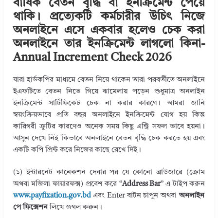
বার্ষিক বেতন বৃদ্ধি বা ইনক্রিমেন্ট পেয়ে
r
dI
r
o
থাকি। প্রত্যেকটি কর্মচারীর উচিৎ নিজে
n
o
অনলাইনে এসে একবার হলেও চেক করা
k
অনলাইনে তার ইনক্রিমেন্ট লাগলো কিনা-
Annual Increment Check 2026
যারা হার্ডকপির মাধ্যমে বেতন নিয়ে থাকেন তারা পরবর্তীতে অনলাইনে
ইএফটিতে বেতন নিতে গিয়ে ঝামেলায় পড়েন শুধুমাত্র অনলাইন
ইনক্রিমেন্ট সার্টিফিকেট চেক না করার কারণে। আমরা জানি
স্বয়ংক্রিয়ভাবে প্রতি বছর অনলাইনে ইনক্রিমেন্ট যোগ হয় কিন্তু
কারিগরী ক্রুটির কারণেও অনেক সময় কিছু এন্ট্রি সফল ভাবে হয়না।
আসুন দেখে নিই কিভাবে অনলাইনে বেতন বৃদ্ধি চেক করতে হয় এবং
একটি কপি প্রিন্ট করে নিজের কাছে রেখে দিই।
(১) ইন্টারনেট কানেকশন দেবার পর যে কোনো ব্রাউজারে (ক্রোম
অথবা মজিলা ফায়ারফক্স) প্রবেশ করে “
Address Bar
” এ টাইপ করুন
www.payfixation.gov.bd
এবং Enter বাটন চাপুন অথবা
অনলাইন
পে ফিক্সেশন
লিখে গুগল করুন।