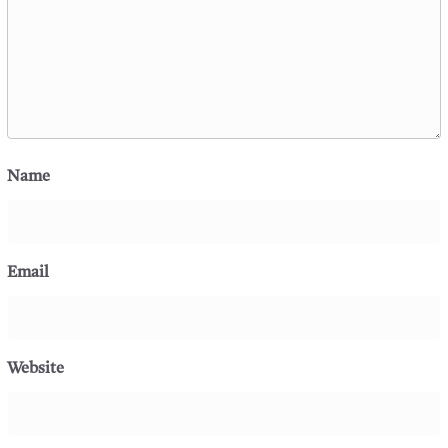
Name
Email
Website