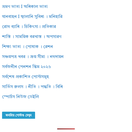
ভ্রমণ ভাতা I অধিকাল ভাতা
যানবাহন I জ্বালানি সুবিধা । মনিহারি
রোগ ব্যাধি । চিকিৎসা। প্রতিকার
শাস্তি । সাময়িক বরখাস্ত । অপসারণ
শিক্ষা ভাতা । পোষাক । রেশন
সঞ্চয়পত্র খবর । ক্রয় সীমা । নগদায়ন
সর্বজনীন পেনশন স্কিম ২০২৬
সর্বশেষ প্রকাশিত পোস্টসমূহ
সার্ভিস রুলস । নীতি । পদ্ধতি । বিধি
স্পোর্টস নিউজ ডেইলি
জনপ্রিয় পোস্টগু দেখুন