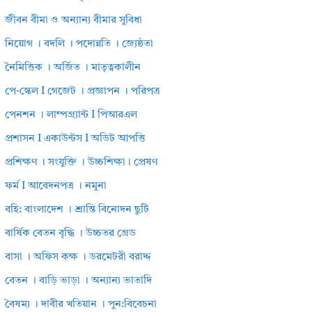
জীবন বীমা ও অন্যান্য বীমার সুবিধা
নিয়োগ । বদলি । পদোন্নতি । জ্যেষ্ঠতা
নৈমিত্তিক । অর্জিত । মাতৃত্বকালীন
পে-স্কেল I গেজেট । প্রজ্ঞাপন । পরিপত্র
পেনশন । লাম্পগ্র্যান্ট I পিআরএল
প্রশাসন I একাউন্টস I অডিট আপত্তি
প্রশিক্ষণ । সংযুক্তি । উচ্চশিক্ষা। প্রেষণ
ফর্ম I আবেদনপত্র । নমুনা
বহি: বাংলাদেশ । শ্রান্তি বিনোদন ছুটি
বার্ষিক বেতন বৃদ্ধি । উচ্চতর গ্রেড
বাসা । অফিস কক্ষ । ডরমেটরী বরাদ্দ
বেতন । বাড়ি ভাড়া । অন্যান্য ভাতাদি
বৈষম্য । দাবীর খতিয়ান । পুন:বিবেচনা