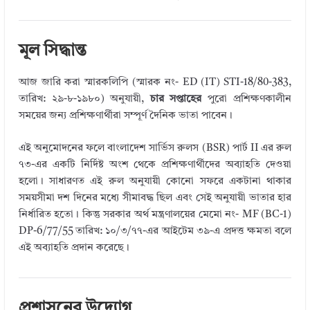
মূল সিদ্ধান্ত
আজ জারি করা স্মারকলিপি (স্মারক নং- ED (IT) STI-18/80-383,
তারিখ: ২৯-৮-১৯৮০) অনুযায়ী,
চার সপ্তাহের
পুরো প্রশিক্ষণকালীন
সময়ের জন্য প্রশিক্ষণার্থীরা সম্পূর্ণ দৈনিক ভাতা পাবেন।
এই অনুমোদনের ফলে বাংলাদেশ সার্ভিস রুলস (BSR) পার্ট II এর রুল
৭৩-এর একটি নির্দিষ্ট অংশ থেকে প্রশিক্ষণার্থীদের অব্যাহতি দেওয়া
হলো। সাধারণত এই রুল অনুযায়ী কোনো সফরে একটানা থাকার
সময়সীমা দশ দিনের মধ্যে সীমাবদ্ধ ছিল এবং সেই অনুযায়ী ভাতার হার
নির্ধারিত হতো। কিন্তু সরকার অর্থ মন্ত্রণালয়ের মেমো নং- MF (BC-1)
DP-6/77/55 তারিখ: ১০/৩/৭৭-এর আইটেম ৩৯-এ প্রদত্ত ক্ষমতা বলে
এই অব্যাহতি প্রদান করেছে।
প্রশাসনের উদ্যোগ