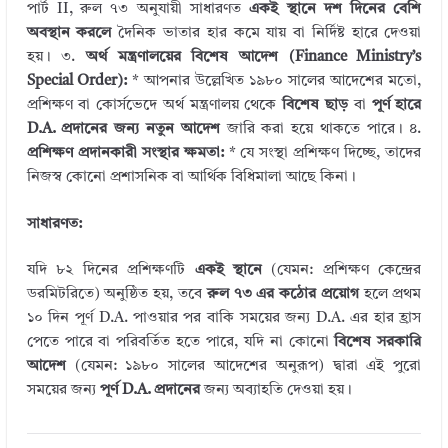
পার্ট II, রুল ৭৩ অনুযায়ী সাধারণত
একই স্থানে দশ দিনের বেশি
অবস্থান করলে
দৈনিক ভাতার হার কমে যায় বা নির্দিষ্ট হারে দেওয়া
হয়। ৩.
অর্থ মন্ত্রণালয়ের বিশেষ আদেশ (Finance Ministry’s
Special Order):
* আপনার উল্লেখিত ১৯৮০ সালের আদেশের মতো,
প্রশিক্ষণ বা কোর্সভেদে অর্থ মন্ত্রণালয় থেকে
বিশেষ ছাড়
বা
পূর্ণ হারে
D.A. প্রদানের জন্য নতুন আদেশ
জারি করা হয়ে থাকতে পারে। ৪.
প্রশিক্ষণ প্রদানকারী সংস্থার ক্ষমতা:
* যে সংস্থা প্রশিক্ষণ দিচ্ছে, তাদের
নিজস্ব কোনো প্রশাসনিক বা আর্থিক বিধিমালা আছে কিনা।
সাধারণত:
যদি ৮২ দিনের প্রশিক্ষণটি
একই স্থানে
(যেমন: প্রশিক্ষণ কেন্দ্রের
ডরমিটরিতে) অনুষ্ঠিত হয়, তবে
রুল ৭৩ এর কঠোর প্রয়োগ
হলে প্রথম
১০ দিন পূর্ণ D.A. পাওয়ার পর বাকি সময়ের জন্য D.A. এর হার হ্রাস
পেতে পারে বা পরিবর্তিত হতে পারে, যদি না কোনো
বিশেষ সরকারি
আদেশ
(যেমন: ১৯৮০ সালের আদেশের অনুরূপ) দ্বারা এই পুরো
সময়ের জন্য
পূর্ণ D.A. প্রদানের
জন্য অব্যাহতি দেওয়া হয়।