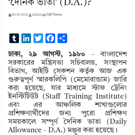
‘দৈনিক ভাতা’ (D.A.)?
16/11/2025
admin
738 Views
T
Li
T
F
S
u
n
w
ac
h
ঢাকা, ২৯ আগস্ট, ১৯৮০
– বাংলাদেশ
m
k
it
e
ar
সরকারের মন্ত্রিসভা সচিবালয়, সংস্থাপন
bl
e
te
b
e
বিভাগ, আইটি সেকশন কর্তৃক আজ এক
r
dI
r
o
গুরুত্বপূর্ণ স্মারকলিপি (মেমোরান্ডাম) জারি
n
o
করা হয়েছে, যার মাধ্যমে স্টাফ ট্রেনিং
k
ইনস্টিটিউট (Staff Training Institute)
এবং এর আঞ্চলিক শাখাগুলোর
প্রশিক্ষণার্থীদের জন্য পুরো প্রশিক্ষণ
সময়কালে সম্পূর্ণ দৈনিক ভাতা (Daily
Allowance – D.A.) মঞ্জুর করা হয়েছে।