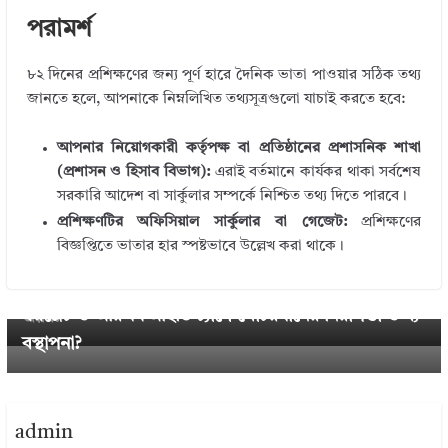
পরামর্শ
৮২ দিনের প্রশিক্ষণের জন্য পূর্ণ হারে দৈনিক ভাতা পাওয়ার সঠিক তথ্য
জানতে হলে, আপনাকে নিম্নলিখিত তথ্যসূত্রগুলো যাচাই করতে হবে:
আপনার নিয়োগকারী কর্তৃপক্ষ বা প্রতিষ্ঠানের প্রশাসনিক শাখা
(প্রশাসন ও হিসাব বিভাগ):
এরাই বর্তমানে কার্যকর থাকা সর্বশেষ
সরকারি আদেশ বা সার্কুলার সম্পর্কে নিশ্চিত তথ্য দিতে পারবে।
প্রশিক্ষণটির অফিসিয়াল সার্কুলার বা গেজেট:
প্রশিক্ষণের
← Previous
বিজ্ঞপ্তিতে ভাতার হার স্পষ্টভাবে উল্লেখ করা থাকে।
বেসরকারি শিক্ষাপ্রতিষ্ঠানের সভাপতির দায়িত্বে ইউএনও-ডিসি
Next →
আধুনিক প্রযুক্তি বাইক নম্বরপ্লেট ২০২৫ । রেট্রো-রিফ্লেক্টিভ ন
২০২৫ । হাইকোর্টের আদেশের প্রেক্ষিতে নতুন নির্দেশনা
ম্বরপ্লেট ও আরএফআইডি ট্যাগে মোটরযানের নিরাপত্তা ও ব্য
জারি?
বস্থাপনা?
admin