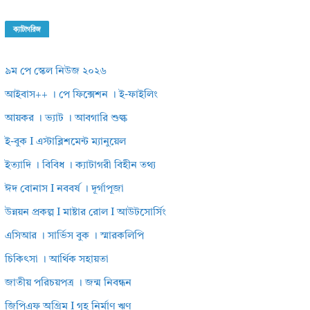
ক্যাটাগরিজ
৯ম পে স্কেল নিউজ ২০২৬
আইবাস++ । পে ফিক্সেশন । ই-ফাইলিং
আয়কর । ভ্যাট । আবগারি শুল্ক
ই-বুক I এস্টাব্লিশমেন্ট ম্যানুয়েল
ইত্যাদি । বিবিধ । ক্যাটাগরী বিহীন তথ্য
ঈদ বোনাস I নববর্ষ । দূর্গাপূজা
উন্নয়ন প্রকল্প I মাষ্টার রোল I আউটসোর্সিং
এসিআর । সার্ভিস বুক । স্মারকলিপি
চিকিৎসা । আর্থিক সহায়তা
জাতীয় পরিচয়পত্র । জন্ম নিবন্ধন
জিপিএফ অগ্রিম I গৃহ নির্মাণ ঋণ