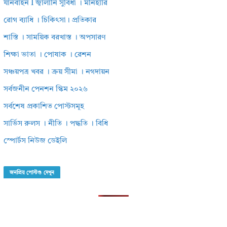
যানবাহন I জ্বালানি সুবিধা । মনিহারি
রোগ ব্যাধি । চিকিৎসা। প্রতিকার
শাস্তি । সাময়িক বরখাস্ত । অপসারণ
শিক্ষা ভাতা । পোষাক । রেশন
সঞ্চয়পত্র খবর । ক্রয় সীমা । নগদায়ন
সর্বজনীন পেনশন স্কিম ২০২৬
সর্বশেষ প্রকাশিত পোস্টসমূহ
সার্ভিস রুলস । নীতি । পদ্ধতি । বিধি
স্পোর্টস নিউজ ডেইলি
জনপ্রিয় পোস্টগু দেখুন