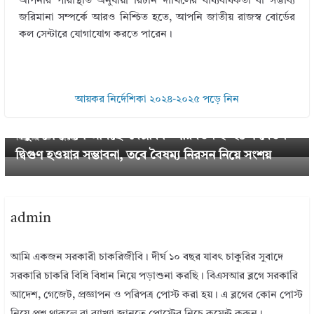
আপনার পরিস্থিতি অনুযায়ী রিটার্ন দাখিলের বাধ্যবাধকতা বা সম্ভাব্য
জরিমানা সম্পর্কে আরও নিশ্চিত হতে, আপনি জাতীয় রাজস্ব বোর্ডের
কল সেন্টারে যোগাযোগ করতে পারেন।
← Previous
আয়কর নির্দেশিকা ২০২৪-২০২৫ পড়ে নিন
জমির জাল দলিল বাতিল করবেন যেভাবে: জানুন আইনি প্র
Next →
নতুন পে স্কেলে আসছে ‘বৈপ্লবিক’ পরিবর্তন ২০২৫ । বেতন
ক্রিয়া ও শাস্তি
দ্বিগুণ হওয়ার সম্ভাবনা, তবে বৈষম্য নিরসন নিয়ে সংশয়
admin
আমি একজন সরকারী চাকরিজীবি। দীর্ঘ ১০ বছর যাবৎ চাকুরির সুবাদে
সরকারি চাকরি বিধি বিধান নিয়ে পড়াশুনা করছি। বিএসআর ব্লগে সরকারি
আদেশ, গেজেট, প্রজ্ঞাপন ও পরিপত্র পোস্ট করা হয়। এ ব্লগের কোন পোস্ট