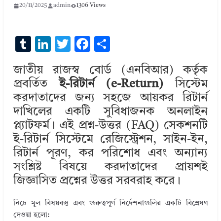
20/11/2025
admin
1306 Views
T
Li
T
F
S
u
n
w
ac
h
জাতীয় রাজস্ব বোর্ড (এনবিআর) কর্তৃক
m
k
it
e
ar
প্রবর্তিত
ই-রিটার্ন (e-Return)
সিস্টেম
bl
e
te
b
e
করদাতাদের জন্য সহজে আয়কর রিটার্ন
r
dI
r
o
দাখিলের একটি সুবিধাজনক অনলাইন
n
o
প্ল্যাটফর্ম। এই প্রশ্ন-উত্তর (FAQ) সেকশনটি
k
ই-রিটার্ন সিস্টেমে রেজিস্ট্রেশন, সাইন-ইন,
রিটার্ন পূরণ, কর পরিশোধ এবং অন্যান্য
সংশ্লিষ্ট বিষয়ে করদাতাদের প্রায়শই
জিজ্ঞাসিত প্রশ্নের উত্তর সরবরাহ করে।
নিচে মূল বিষয়বস্তু এবং গুরুত্বপূর্ণ নির্দেশনাগুলির একটি বিশ্লেষণ
দেওয়া হলো: