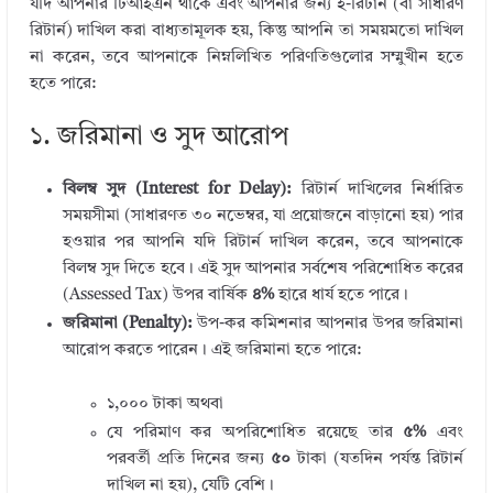
যদি আপনার টিআইএন থাকে এবং আপনার জন্য ই-রিটার্ন (বা সাধারণ
রিটার্ন) দাখিল করা বাধ্যতামূলক হয়, কিন্তু আপনি তা সময়মতো দাখিল
না করেন, তবে আপনাকে নিম্নলিখিত পরিণতিগুলোর সম্মুখীন হতে
হতে পারে:
১. জরিমানা ও সুদ আরোপ
বিলম্ব সুদ (Interest for Delay):
রিটার্ন দাখিলের নির্ধারিত
সময়সীমা (সাধারণত ৩০ নভেম্বর, যা প্রয়োজনে বাড়ানো হয়) পার
হওয়ার পর আপনি যদি রিটার্ন দাখিল করেন, তবে আপনাকে
বিলম্ব সুদ দিতে হবে। এই সুদ আপনার সর্বশেষ পরিশোধিত করের
(Assessed Tax) উপর বার্ষিক
৪%
হারে ধার্য হতে পারে।
জরিমানা (Penalty):
উপ-কর কমিশনার আপনার উপর জরিমানা
আরোপ করতে পারেন। এই জরিমানা হতে পারে:
১,০০০
টাকা অথবা
যে পরিমাণ কর অপরিশোধিত রয়েছে তার
৫%
এবং
পরবর্তী প্রতি দিনের জন্য
৫০
টাকা (যতদিন পর্যন্ত রিটার্ন
দাখিল না হয়), যেটি বেশি।