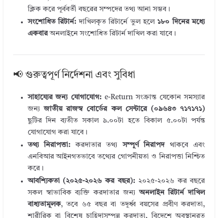
ক্লিক করে পূর্ববর্তী বছরের সম্পদের তথ্য আনা সম্ভব।
সংশোধিত রিটার্ন:
দাখিলকৃত রিটার্নে ভুল হলে
১৮০ দিনের মধ্যে
একবার
অনলাইনে সংশোধিত রিটার্ন দাখিল করা যাবে।
📢 গুরুত্বপূর্ণ নির্দেশনা এবং সুবিধা
সাহায্যের জন্য যোগাযোগ:
e-Return সংক্রান্ত যেকোন সমস্যার
জন্য
জাতীয় রাজস্ব বোর্ডের কল সেন্টারে (০৯৬৪৩ ৭১৭১৭১)
ছুটির দিন ব্যতীত সকাল ৯.০০টা হতে বিকাল ৫.০০টা পর্যন্ত
যোগাযোগ করা যাবে।
তথ্য নিরাপত্তা:
করদাতার তথ্য
সম্পূর্ণ নিরাপদ
থাকবে এবং
এনবিআর আইনগতভাবে তথ্যের গোপনীয়তা ও নিরাপত্তা নিশ্চিত
করে।
আবশ্যিকতা (২০২৫-২০২৬ কর বছর):
২০২৫-২০২৬ কর বছরে
সকল স্বাভাবিক ব্যক্তি করদাতার জন্য
অনলাইন রিটার্ন দাখিল
বাধ্যতামূলক
, তবে ৬৫ বছর বা তদূর্ধ্ব বয়সের প্রবীণ করদাতা,
শারীরিক বা বিশেষ চাহিদাসম্পন্ন করদাতা, বিদেশে অবস্থানরত