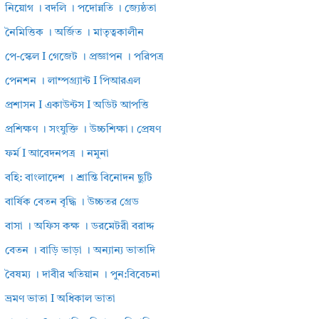
নিয়োগ । বদলি । পদোন্নতি । জ্যেষ্ঠতা
নৈমিত্তিক । অর্জিত । মাতৃত্বকালীন
পে-স্কেল I গেজেট । প্রজ্ঞাপন । পরিপত্র
পেনশন । লাম্পগ্র্যান্ট I পিআরএল
প্রশাসন I একাউন্টস I অডিট আপত্তি
প্রশিক্ষণ । সংযুক্তি । উচ্চশিক্ষা। প্রেষণ
ফর্ম I আবেদনপত্র । নমুনা
বহি: বাংলাদেশ । শ্রান্তি বিনোদন ছুটি
বার্ষিক বেতন বৃদ্ধি । উচ্চতর গ্রেড
বাসা । অফিস কক্ষ । ডরমেটরী বরাদ্দ
বেতন । বাড়ি ভাড়া । অন্যান্য ভাতাদি
বৈষম্য । দাবীর খতিয়ান । পুন:বিবেচনা
ভ্রমণ ভাতা I অধিকাল ভাতা