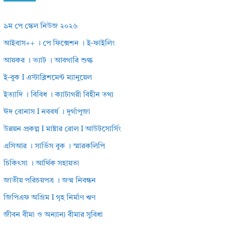
৯ম পে স্কেল নিউজ ২০২৬
আইবাস++ । পে ফিক্সেশন । ই-ফাইলিং
আয়কর । ভ্যাট । আবগারি শুল্ক
ই-বুক I এস্টাব্লিশমেন্ট ম্যানুয়েল
ইত্যাদি । বিবিধ । ক্যাটাগরী বিহীন তথ্য
ঈদ বোনাস I নববর্ষ । দূর্গাপূজা
উন্নয়ন প্রকল্প I মাষ্টার রোল I আউটসোর্সিং
এসিআর । সার্ভিস বুক । স্মারকলিপি
চিকিৎসা । আর্থিক সহায়তা
জাতীয় পরিচয়পত্র । জন্ম নিবন্ধন
জিপিএফ অগ্রিম I গৃহ নির্মাণ ঋণ
জীবন বীমা ও অন্যান্য বীমার সুবিধা