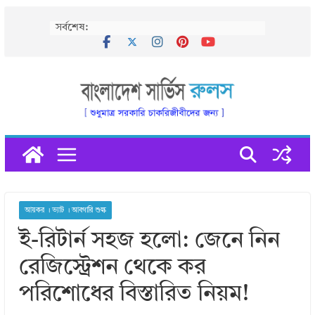
Skip
সর্বশেষ:
to
content
আয়কর । ভ্যাট । আবগারি শুল্ক
ই-রিটার্ন সহজ হলো: জেনে নিন
রেজিস্ট্রেশন থেকে কর
পরিশোধের বিস্তারিত নিয়ম!