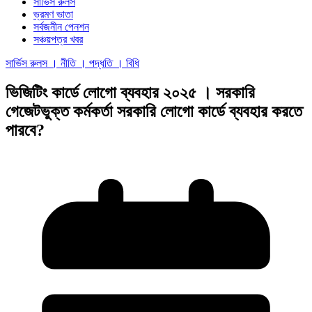
সার্ভিস রুলস
ভ্রমণ ভাতা
সর্বজনীন পেনশন
সঞ্চয়পত্র খবর
সার্ভিস রুলস । নীতি । পদ্ধতি । বিধি
ভিজিটিং কার্ডে লোগো ব্যবহার ২০২৫ । সরকারি
গেজেটভুক্ত কর্মকর্তা সরকারি লোগো কার্ডে ব্যবহার করতে
পারবে?