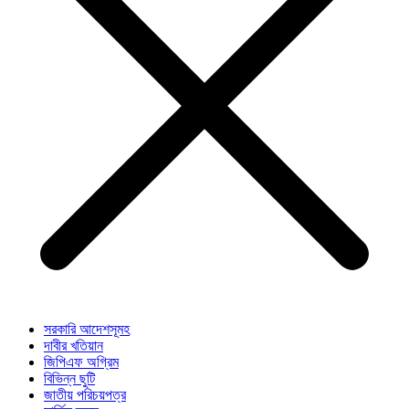
সরকারি আদেশসূমহ
দাবীর খতিয়ান
জিপিএফ অগ্রিম
বিভিন্ন ছুটি
জাতীয় পরিচয়পত্র