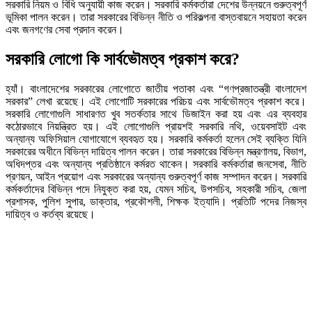
সরকারি নিয়ম ও বিধি অনুযায়ী কাজ করেন। সরকারি কর্মকর্তারা দেশের উন্নয়নে গুরুত্বপূর্ণ
ভূমিকা পালন করেন। তারা সরকারের বিভিন্ন নীতি ও পরিকল্পনা বাস্তবায়নে সহায়তা করেন
এবং জনগণের সেবা প্রদান করেন।
সরকারি লোগো কি সার্বভৌমত্ব প্রকাশ করে?
হ্যাঁ। বাংলাদেশের সরকারের লোগোতে জাতীয় পতাকা এবং “গণপ্রজাতন্ত্রী বাংলাদেশ
সরকার” লেখা রয়েছে। এই লোগোটি সরকারের পরিচয় এবং সার্বভৌমত্ব প্রকাশ করে।
সরকারি লোগোগুলি সাধারণত খুব সতর্কতার সাথে ডিজাইন করা হয় এবং এর ব্যবহার
কঠোরভাবে নিয়ন্ত্রিত হয়। এই লোগোগুলি প্রায়শই সরকারি নথি, ওয়েবসাইট এবং
অন্যান্য অফিসিয়াল যোগাযোগে ব্যবহৃত হয়। সরকারি কর্মকর্তা হলেন সেই ব্যক্তি যিনি
সরকারের অধীনে বিভিন্ন দায়িত্ব পালন করেন। তারা সরকারের বিভিন্ন মন্ত্রণালয়, বিভাগ,
অধিদপ্তর এবং অন্যান্য প্রতিষ্ঠানে কর্মরত থাকেন। সরকারি কর্মকর্তারা জনসেবা, নীতি
প্রণয়ন, আইন প্রয়োগ এবং সরকারের অন্যান্য গুরুত্বপূর্ণ কাজ সম্পাদন করেন। সরকারি
কর্মকর্তাদের বিভিন্ন পদে নিযুক্ত করা হয়, যেমন সচিব, উপসচিব, সহকারী সচিব, জেলা
প্রশাসক, পুলিশ সুপার, ডাক্তার, প্রকৌশলী, শিক্ষক ইত্যাদি। প্রতিটি পদের নিজস্ব
দায়িত্ব ও কর্তব্য রয়েছে।