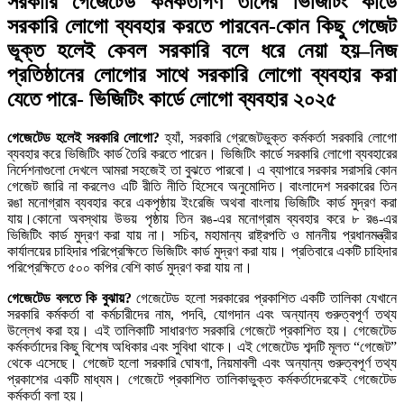
সরকারি গেজেটেড কর্মকর্তাগণ তাদের ভিজিটিং কার্ডে
সরকারি লোগো ব্যবহার করতে পারবেন-কোন কিছু গেজেট
ভূক্ত হলেই কেবল সরকারি বলে ধরে নেয়া হয়–নিজ
প্রতিষ্ঠানের লোগোর সাথে সরকারি লোগো ব্যবহার করা
যেতে পারে- ভিজিটিং কার্ডে লোগো ব্যবহার ২০২৫
গেজেটেড হলেই সরকারি লোগো?
হ্যাঁ, সরকারি গ্রেজেটভুক্ত কর্মকর্তা সরকারি লোগো
ব্যবহার করে ভিজিটিং কার্ড তৈরি করতে পারেন। ভিজিটিং কার্ডে সরকারি লোগো ব্যবহারের
নির্দেশনাগুলো দেখলে আমরা সহজেই তা বুঝতে পারবো। এ ব্যাপারে সরকার সরাসরি কোন
গেজেট জারি না করলেও এটি রীতি নীতি হিসেবে অনুমোদিত। বাংলাদেশ সরকারের তিন
রঙা মনোগ্রাম ব্যবহার করে একপৃষ্ঠায় ইংরেজি অথবা বাংলায় ভিজিটিং কার্ড মুদ্রণ করা
যায়।কোনো অবস্থায় উভয় পৃষ্ঠায় তিন রঙ-এর মনোগ্রাম ব্যবহার করে ৮ রঙ-এর
ভিজিটিং কার্ড মুদ্রণ করা যায় না। সচিব, মহামান্য রাষ্ট্রপতি ও মাননীয় প্রধানমন্ত্রীর
কার্যালয়ের চাহিদার পরিপ্রেক্ষিতে ভিজিটিং কার্ড মুদ্রণ করা যায়। প্রতিবারে একটি চাহিদার
পরিপ্রেক্ষিতে ৫০০ কপির বেশি কার্ড মুদ্রণ করা যায় না।
গেজেটেড বলতে কি বুঝায়?
গেজেটেড হলো সরকারের প্রকাশিত একটি তালিকা যেখানে
সরকারি কর্মকর্তা বা কর্মচারীদের নাম, পদবি, যোগদান এবং অন্যান্য গুরুত্বপূর্ণ তথ্য
উল্লেখ করা হয়। এই তালিকাটি সাধারণত সরকারি গেজেটে প্রকাশিত হয়। গেজেটেড
কর্মকর্তাদের কিছু বিশেষ অধিকার এবং সুবিধা থাকে। এই গেজেটেড শব্দটি মূলত “গেজেট”
থেকে এসেছে। গেজেট হলো সরকারি ঘোষণা, নিয়মাবলী এবং অন্যান্য গুরুত্বপূর্ণ তথ্য
প্রকাশের একটি মাধ্যম। গেজেটে প্রকাশিত তালিকাভুক্ত কর্মকর্তাদেরকেই গেজেটেড
কর্মকর্তা বলা হয়।