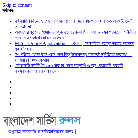
Skip to content
সর্বশেষ:
রাষ্ট্রপতি নির্বাচন ২০২৬: তফসিল ঘোষণা, মনোনয়নপত্র জমা ১৩ আগস্ট, ভোট
২০ আগস্ট
অবসরপ্রাপ্তদের ‘ওয়ান র‌্যাঙ্ক ওয়ান পেনশন’ দাবিতে ৬ দফা প্রস্তাব, সর্বনিম্ন
পেনশন ২০ হাজার টাকার আহ্বান
MIS – Online Application – DSS । অনলাইনে বয়স্ক ভাতার আবেদন
করার নিয়ম
সৎ পরিবার থেকে উঠে এসে কেন কিছু উচ্চপদস্থ কর্মকর্তা দুর্নীতিতে জড়ান?—
সমস্যার শিকড় কোথায়
ফৌজদারি কার্যবিধির ১০৩ ধারা না মেনে তল্লাশি ও জব্দ বেআইনি: আইনি
বাধ্যবাধকতা মানার ওপর জোর