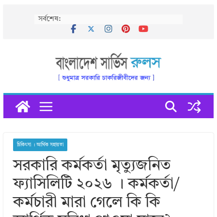
Skip
সর্বশেষ:
to
content
চিকিৎসা । আর্থিক সহায়তা
সরকারি কর্মকর্তা মৃত্যুজনিত
ফ্যাসিলিটি ২০২৬ । কর্মকর্তা/
কর্মচারী মারা গেলে কি কি