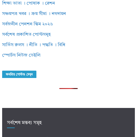
শিক্ষা ভাতা । পোষাক । রেশন
সঞ্চয়পত্র খবর । ক্রয় সীমা । নগদায়ন
সর্বজনীন পেনশন স্কিম ২০২৬
সর্বশেষ প্রকাশিত পোস্টসমূহ
সার্ভিস রুলস । নীতি । পদ্ধতি । বিধি
স্পোর্টস নিউজ ডেইলি
জনপ্রিয় পোস্টগু দেখুন
সর্বশেষ মন্তব্য সমূহ