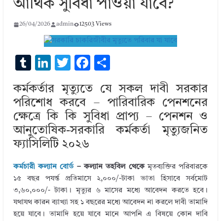
আর্থিক সুবিধা পাওয়া যাবে?
26/04/2026
admin
12503 Views
T
Li
T
F
S
u
n
w
ac
h
কর্মকর্তার মৃত্যুতে যে সকল দাবী সরকার
m
k
it
e
ar
পরিশোধ করবে – পারিবারিক পেনশনের
bl
e
te
b
e
ক্ষেত্রে কি কি সুবিধা প্রাপ্য – পেনশন ও
r
dI
r
o
আনুতোষিক-সরকারি কর্মকর্তা মৃত্যুজনিত
n
o
ফ্যাসিলিটি ২০২৬
k
কর্মচারী কল্যান বোর্ড
– কল্যান তহবিল থেকে
মৃতব্যক্তির পরিবারকে
১৫ বছর পযর্ন্ত প্রতিমাসে ২,০০০/-টাকা ভাতা হিসাবে সর্বমোট
৩,৬০,০০০/- টাকা। মৃত্যুর ৬ মাসের মধ্যে আবেদন করতে হবে।
যথাযথ কারন ব্যাখ্যা সহ ১ বছরের মধ্যে আবেদন না করলে দাবী তামাদি
হয়ে যাবে। তামাদি হয়ে যাবে মানে আপনি এ বিষয়ে কোন দাবি