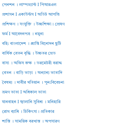
পেনশন । লাম্পগ্র্যান্ট I পিআরএল
প্রশাসন I একাউন্টস I অডিট আপত্তি
প্রশিক্ষণ । সংযুক্তি । উচ্চশিক্ষা। প্রেষণ
ফর্ম I আবেদনপত্র । নমুনা
বহি: বাংলাদেশ । শ্রান্তি বিনোদন ছুটি
বার্ষিক বেতন বৃদ্ধি । উচ্চতর গ্রেড
বাসা । অফিস কক্ষ । ডরমেটরী বরাদ্দ
বেতন । বাড়ি ভাড়া । অন্যান্য ভাতাদি
বৈষম্য । দাবীর খতিয়ান । পুন:বিবেচনা
ভ্রমণ ভাতা I অধিকাল ভাতা
যানবাহন I জ্বালানি সুবিধা । মনিহারি
রোগ ব্যাধি । চিকিৎসা। প্রতিকার
শাস্তি । সাময়িক বরখাস্ত । অপসারণ