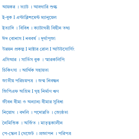
আয়কর । ভ্যাট । আবগারি শুল্ক
ই-বুক I এস্টাব্লিশমেন্ট ম্যানুয়েল
ইত্যাদি । বিবিধ । ক্যাটাগরী বিহীন তথ্য
ঈদ বোনাস I নববর্ষ । দূর্গাপূজা
উন্নয়ন প্রকল্প I মাষ্টার রোল I আউটসোর্সিং
এসিআর । সার্ভিস বুক । স্মারকলিপি
চিকিৎসা । আর্থিক সহায়তা
জাতীয় পরিচয়পত্র । জন্ম নিবন্ধন
জিপিএফ অগ্রিম I গৃহ নির্মাণ ঋণ
জীবন বীমা ও অন্যান্য বীমার সুবিধা
নিয়োগ । বদলি । পদোন্নতি । জ্যেষ্ঠতা
নৈমিত্তিক । অর্জিত । মাতৃত্বকালীন
পে-স্কেল I গেজেট । প্রজ্ঞাপন । পরিপত্র