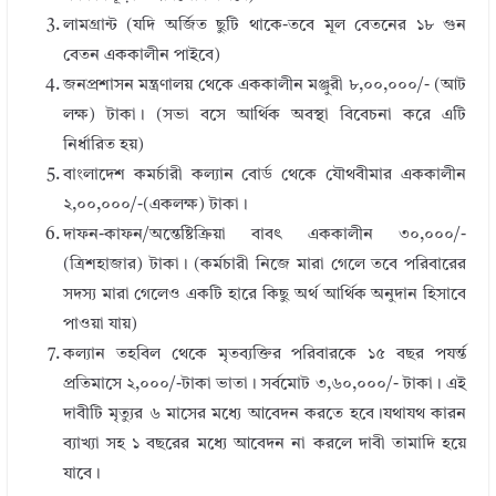
লামগ্রান্ট (যদি অর্জিত ছুটি থাকে-তবে মূল বেতনের ১৮ গুন
বেতন এককালীন পাইবে)
জনপ্রশাসন মন্ত্রণালয় থেকে এককালীন মঞ্জুরী ৮,০০,০০০/- (আট
লক্ষ) টাকা। (সভা বসে আর্থিক অবস্থা বিবেচনা করে এটি
নির্ধারিত হয়)
বাংলাদেশ কমর্চারী কল্যান বোর্ড থেকে যৌথবীমার এককালীন
২,০০,০০০/-(একলক্ষ) টাকা।
দাফন-কাফন/অন্তেষ্টিক্রিয়া বাবৎ এককালীন ৩০,০০০/-
(ত্রিশহাজার) টাকা। (কর্মচারী নিজে মারা গেলে তবে পরিবারের
সদস্য মারা গেলেও একটি হারে কিছু অর্থ আর্থিক অনুদান হিসাবে
পাওয়া যায়)
কল্যান তহবিল থেকে মৃতব্যক্তির পরিবারকে ১৫ বছর পযর্ন্ত
প্রতিমাসে ২,০০০/-টাকা ভাতা। সর্বমোট ৩,৬০,০০০/- টাকা। এই
দাবীটি মৃত্যুর ৬ মাসের মধ্যে আবেদন করতে হবে।যথাযথ কারন
ব্যাখ্যা সহ ১ বছরের মধ্যে আবেদন না করলে দাবী তামাদি হয়ে
যাবে।