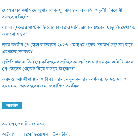
দেশের সব মসজিদে জুমার প্রাক-খুতবায় হালাল রুজি ও দুর্নীতিবিরোধী
বক্তব্যের নির্দেশ
বাংলা QR-এর মার্চেন্ট ফি ৪ টাকা করার দাবি: ব্র্যাক ব্যাংকের ছাড় কি দেখাচ্ছে
কমানো সম্ভব?
নবম জাতীয় পে স্কেল বাস্তবায়ন ২০২৬ : আইএমএফের পরামর্শ উপেক্ষা করে
এগোচ্ছে সরকার?
জুডিশিয়াল সার্ভিস পে-কমিশনের প্রতিবেদন পর্যালোচনায় নতুন কমিটি, নবম
পে-স্কেলের গেজেট নিয়ে বাড়ছে আলোচনা
করমুক্ত আয়সীমা ৪ লাখ টাকা বহাল, নতুন করহার কার্যকর: ২০২৬-২৭ ও
২০২৭-২৮ অর্থবছরের জন্য প্রকাশিত তফসিল
ক্যাটাগরিজ
৯ম পে স্কেল নিউজ ২০২৬
আইবাস++ । পে ফিক্সেশন । ই-ফাইলিং