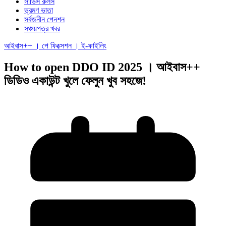
সার্ভিস রুলস
ভ্রমণ ভাতা
সর্বজনীন পেনশন
সঞ্চয়পত্র খবর
আইবাস++ । পে ফিক্সেশন । ই-ফাইলিং
How to open DDO ID 2025 । আইবাস++
ডিডিও একাউন্ট খুলে ফেলুন খুব সহজে!