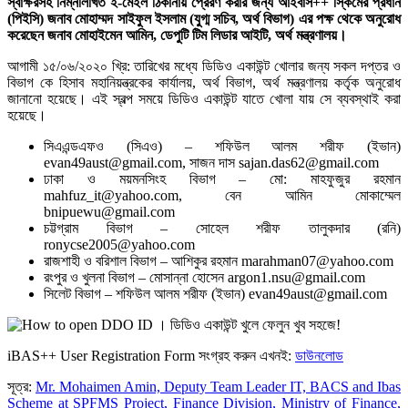
স্বাক্ষরসহ নিম্নলিখিত ই-মেইল ঠিকানায় প্রেরণ করার জন্য আইবাস++ স্কিমের প্রধান
(পিইসি) জনাব মোহাম্মদ সাইফুল ইসলাম (যুগ্ম সচিব, অর্থ বিভাগ) এর পক্ষ থেকে অনুরোধ
করেছেন জনাব মোহাইমেন আমিন, ডেপুটি টিম লিডার আইটি, অর্থ মন্ত্রণালয়।
আগামী ১৫/০৬/২০২০ খ্রি: তারিখের মধ্যে ডিডিও একাউন্ট খোলার জন্য সকল দপ্তর ও
বিভাগ কে হিসাব মহানিয়ন্ত্রকের কার্যালয়, অর্থ বিভাগ, অর্থ মন্ত্রণালয় কর্তৃক অনুরোধ
জানানো হয়েছে। এই স্বল্প সময়ে ডিডিও একাউন্ট যাতে খোলা যায় সে ব্যবস্থাই করা
হয়েছে।
সিএএন্ডএফও (সিএও) – শফিউল আলম শরীফ (ইভান)
evan49aust@gmail.com, সাজন দাস sajan.das62@gmail.com
ঢাকা ও ময়মনসিংহ বিভাগ – মো: মাহফুজুর রহমান
mahfuz_it@yahoo.com, বেন আমিন মোকাম্মেল
bnipuewu@gmail.com
চট্টগ্রাম বিভাগ – সোহেল শরীফ তালুকদার (রনি)
ronycse2005@yahoo.com
রাজশাহী ও বরিশাল বিভাগ – আশিকুর রহমান marahman07@yahoo.com
রংপুর ও খুলনা বিভাগ – মোসান্না হোসেন argon1.nsu@gmail.com
সিলেট বিভাগ – শফিউল আলম শরীফ (ইভান) evan49aust@gmail.com
iBAS++ User Registration Form সংগ্রহ করুন এখনই:
ডাউনলোড
সূত্র:
Mr. Mohaimen Amin, Deputy Team Leader IT, BACS and Ibas
Scheme at SPFMS Project, Finance Division, Ministry of Finance,