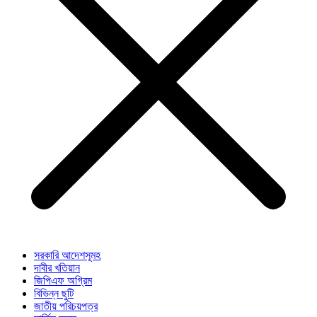
সরকারি আদেশসূমহ
দাবীর খতিয়ান
জিপিএফ অগ্রিম
বিভিন্ন ছুটি
জাতীয় পরিচয়পত্র