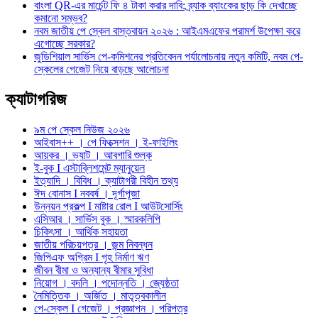
বাংলা QR-এর মার্চেন্ট ফি ৪ টাকা করার দাবি: ব্র্যাক ব্যাংকের ছাড় কি দেখাচ্ছে
কমানো সম্ভব?
নবম জাতীয় পে স্কেল বাস্তবায়ন ২০২৬ : আইএমএফের পরামর্শ উপেক্ষা করে
এগোচ্ছে সরকার?
জুডিশিয়াল সার্ভিস পে-কমিশনের প্রতিবেদন পর্যালোচনায় নতুন কমিটি, নবম পে-
স্কেলের গেজেট নিয়ে বাড়ছে আলোচনা
ক্যাটাগরিজ
৯ম পে স্কেল নিউজ ২০২৬
আইবাস++ । পে ফিক্সেশন । ই-ফাইলিং
আয়কর । ভ্যাট । আবগারি শুল্ক
ই-বুক I এস্টাব্লিশমেন্ট ম্যানুয়েল
ইত্যাদি । বিবিধ । ক্যাটাগরী বিহীন তথ্য
ঈদ বোনাস I নববর্ষ । দূর্গাপূজা
উন্নয়ন প্রকল্প I মাষ্টার রোল I আউটসোর্সিং
এসিআর । সার্ভিস বুক । স্মারকলিপি
চিকিৎসা । আর্থিক সহায়তা
জাতীয় পরিচয়পত্র । জন্ম নিবন্ধন
জিপিএফ অগ্রিম I গৃহ নির্মাণ ঋণ
জীবন বীমা ও অন্যান্য বীমার সুবিধা
নিয়োগ । বদলি । পদোন্নতি । জ্যেষ্ঠতা
নৈমিত্তিক । অর্জিত । মাতৃত্বকালীন
পে-স্কেল I গেজেট । প্রজ্ঞাপন । পরিপত্র