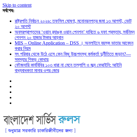
Skip to content
সর্বশেষ:
রাষ্ট্রপতি নির্বাচন ২০২৬: তফসিল ঘোষণা, মনোনয়নপত্র জমা ১৩ আগস্ট, ভোট
২০ আগস্ট
অবসরপ্রাপ্তদের ‘ওয়ান র‌্যাঙ্ক ওয়ান পেনশন’ দাবিতে ৬ দফা প্রস্তাব, সর্বনিম্ন
পেনশন ২০ হাজার টাকার আহ্বান
MIS – Online Application – DSS । অনলাইনে বয়স্ক ভাতার আবেদন
করার নিয়ম
সৎ পরিবার থেকে উঠে এসে কেন কিছু উচ্চপদস্থ কর্মকর্তা দুর্নীতিতে জড়ান?—
সমস্যার শিকড় কোথায়
ফৌজদারি কার্যবিধির ১০৩ ধারা না মেনে তল্লাশি ও জব্দ বেআইনি: আইনি
বাধ্যবাধকতা মানার ওপর জোর