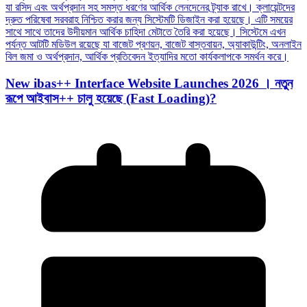
New ibas++ Interface Website Launches 2026 । নতুন
রূপে আইবাস++ চালু হয়েছে (Fast Loading)?