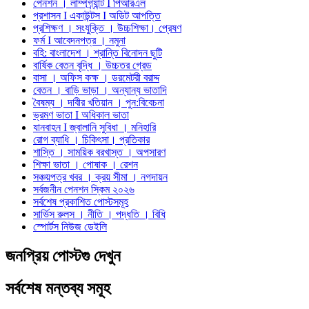
পেনশন । লাম্পগ্র্যান্ট I পিআরএল
প্রশাসন I একাউন্টস I অডিট আপত্তি
প্রশিক্ষণ । সংযুক্তি । উচ্চশিক্ষা। প্রেষণ
ফর্ম I আবেদনপত্র । নমুনা
বহি: বাংলাদেশ । শ্রান্তি বিনোদন ছুটি
বার্ষিক বেতন বৃদ্ধি । উচ্চতর গ্রেড
বাসা । অফিস কক্ষ । ডরমেটরী বরাদ্দ
বেতন । বাড়ি ভাড়া । অন্যান্য ভাতাদি
বৈষম্য । দাবীর খতিয়ান । পুন:বিবেচনা
ভ্রমণ ভাতা I অধিকাল ভাতা
যানবাহন I জ্বালানি সুবিধা । মনিহারি
রোগ ব্যাধি । চিকিৎসা। প্রতিকার
শাস্তি । সাময়িক বরখাস্ত । অপসারণ
শিক্ষা ভাতা । পোষাক । রেশন
সঞ্চয়পত্র খবর । ক্রয় সীমা । নগদায়ন
সর্বজনীন পেনশন স্কিম ২০২৬
সর্বশেষ প্রকাশিত পোস্টসমূহ
সার্ভিস রুলস । নীতি । পদ্ধতি । বিধি
স্পোর্টস নিউজ ডেইলি
জনপ্রিয় পোস্টগু দেখুন
সর্বশেষ মন্তব্য সমূহ