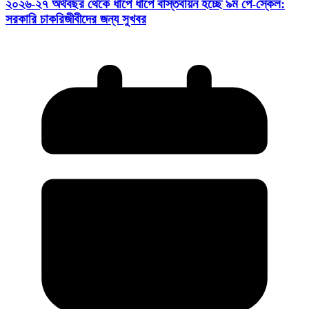
২০২৬-২৭ অর্থবছর থেকে ধাপে ধাপে বাস্তবায়ন হচ্ছে ৯ম পে-স্কেল:
সরকারি চাকরিজীবীদের জন্য সুখবর