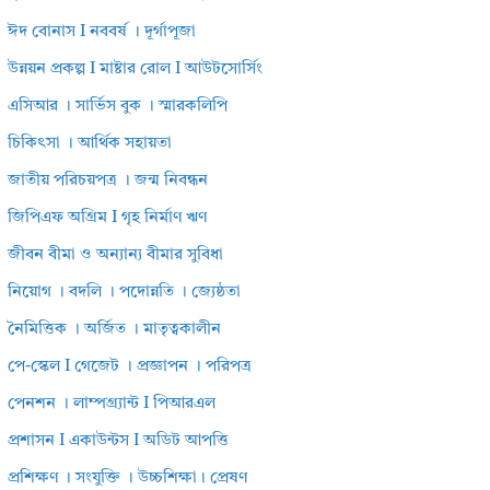
ঈদ বোনাস I নববর্ষ । দূর্গাপূজা
উন্নয়ন প্রকল্প I মাষ্টার রোল I আউটসোর্সিং
এসিআর । সার্ভিস বুক । স্মারকলিপি
চিকিৎসা । আর্থিক সহায়তা
জাতীয় পরিচয়পত্র । জন্ম নিবন্ধন
জিপিএফ অগ্রিম I গৃহ নির্মাণ ঋণ
জীবন বীমা ও অন্যান্য বীমার সুবিধা
নিয়োগ । বদলি । পদোন্নতি । জ্যেষ্ঠতা
নৈমিত্তিক । অর্জিত । মাতৃত্বকালীন
পে-স্কেল I গেজেট । প্রজ্ঞাপন । পরিপত্র
পেনশন । লাম্পগ্র্যান্ট I পিআরএল
প্রশাসন I একাউন্টস I অডিট আপত্তি
প্রশিক্ষণ । সংযুক্তি । উচ্চশিক্ষা। প্রেষণ