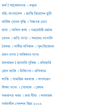
ফর্ম I আবেদনপত্র । নমুনা
বহি: বাংলাদেশ । শ্রান্তি বিনোদন ছুটি
বার্ষিক বেতন বৃদ্ধি । উচ্চতর গ্রেড
বাসা । অফিস কক্ষ । ডরমেটরী বরাদ্দ
বেতন । বাড়ি ভাড়া । অন্যান্য ভাতাদি
বৈষম্য । দাবীর খতিয়ান । পুন:বিবেচনা
ভ্রমণ ভাতা I অধিকাল ভাতা
যানবাহন I জ্বালানি সুবিধা । মনিহারি
রোগ ব্যাধি । চিকিৎসা। প্রতিকার
শাস্তি । সাময়িক বরখাস্ত । অপসারণ
শিক্ষা ভাতা । পোষাক । রেশন
সঞ্চয়পত্র খবর । ক্রয় সীমা । নগদায়ন
সর্বজনীন পেনশন স্কিম ২০২৬