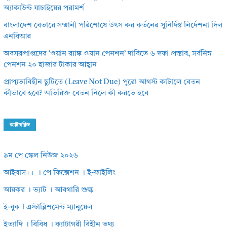
অ্যাকাউন্ট যাচাইয়ের পরামর্শ
বাংলাদেশ বেতারে সম্মানী পরিশোধে উৎস কর কর্তনের সুনির্দিষ্ট নির্দেশনা দিল
এনবিআর
অবসরপ্রাপ্তদের ‘ওয়ান র‌্যাঙ্ক ওয়ান পেনশন’ দাবিতে ৬ দফা প্রস্তাব, সর্বনিম্ন
পেনশন ২০ হাজার টাকার আহ্বান
প্রাপ্যতাবিহীন ছুটিতে (Leave Not Due) পুরো আগস্ট কাটালে বেতন
কীভাবে হবে? অতিরিক্ত বেতন নিলে কী করতে হবে
ক্যাটাগরিজ
৯ম পে স্কেল নিউজ ২০২৬
আইবাস++ । পে ফিক্সেশন । ই-ফাইলিং
আয়কর । ভ্যাট । আবগারি শুল্ক
ই-বুক I এস্টাব্লিশমেন্ট ম্যানুয়েল
ইত্যাদি । বিবিধ । ক্যাটাগরী বিহীন তথ্য