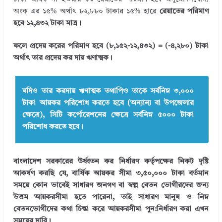
অংক এর ১৫% অর্থাৎ ৮২,৮৮০ টাকার ১৫% হারে
রেয়াতের পরিমাণ
হবে ১২,৪৩২ টাকা মাত্র।
ফলে প্রদেয় করের পরিমাণ হবে (৮,১৫২-১২,৪৩২) = (-৪,২৮০) টাকা
অর্থাৎ তার প্রদেয় কর দায় ঋণাত্মক।
যদিও তার করদায় ঋণাত্মক তথাপিও তাকে সর্বনিম্ন ৩,০০০
টাকা আয়কর পরিশোধ করতে হবে (অন্যান্য বা উপজেলার
ক্ষেত্রে), সিটি কর্পোরেশনের ক্ষেত্রে সর্বনিম্ন ৫০০০ টাকা
পরিশোধ করতে হবে।
বাংলাদেশ সরকারের উর্ধ্বতন কর নির্ধারণ কর্তৃপক্ষের নিকট দৃষ্টি
আকর্ষণ করছি যে, বার্ষিক আয়কর সীমা ৩,৫০,০০০ টাকা বর্তমান
সময়ে কোন ভাবেই সাধারণ জনগণ বা স্বল্প বেতন ভোগীরদের জন্য
উত্তম আয়করসীমা হতে পারেনা, তাই সাধারণ মানুষ ও নিম্ন
বেতনভোগীদের কথা চিন্তা করে আয়করসীমা পুন:নির্ধারণ করা এখন
← Previous
সময়ের দাবি।