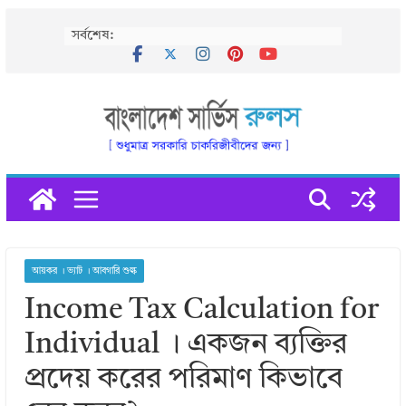
Skip
সর্বশেষ:
to
content
আয়কর । ভ্যাট । আবগারি শুল্ক
Income Tax Calculation for
Individual । একজন ব্যক্তির
প্রদেয় করের পরিমাণ কিভাবে