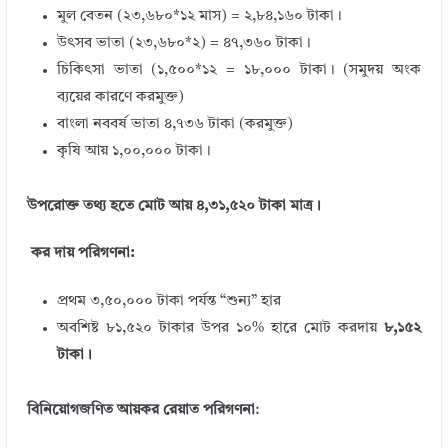
মুল বেতন (২৩,৬৮০*১২ মাস) = ২,৮৪,১৬০ টাকা।
উৎসব ভাতা (২৩,৬৮০*২) = ৪৭,৩৬০ টাকা।
চিকিৎসা ভাতা (১,৫০০*১২ = ১৮,০০০ টাকা। (সমুদয় অংক
ব্যয়ের কারণে করমুক্ত)
বাংলা নববর্ষ ভাতা ৪,৭৩৬ টাকা (করমুক্ত)
কৃষি আয় ১,০০,০০০ টাকা।
উপরোক্ত তথ্য হতে মোট আয় ৪,৩১,৫২০ টাকা মাত্র।
কর দায় পরিগণনা:
প্রথম ৩,৫০,০০০ টাকা পর্যন্ত “শুন্য” হার
অবশিষ্ট ৮১,৫২০ টাকার উপর ১০% হারে মোট করদায়
৮,১৫২
টাকা।
বিনিয়োগজণিত আয়কর রেয়াত পরিগণনা
: