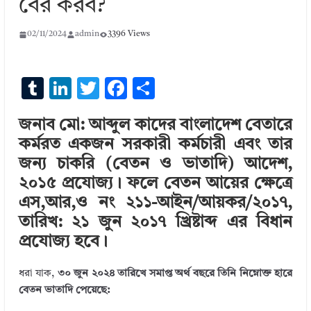
বের করব?
02/11/2024
admin
3396 Views
T
Li
T
F
S
u
n
w
ac
h
জনাব মো: আব্দুল কাদের বাংলাদেশ বেতারে
m
k
it
e
ar
কর্মরত একজন সরকারী কর্মচারী এবং তার
bl
e
te
b
e
জন্য চাকরি (বেতন ও ভাতাদি) আদেশ,
r
dI
r
o
২০১৫ প্রযোজ্য। ফলে বেতন আয়ের ক্ষেত্রে
n
o
এস,আর,ও নং ২১১-আইন/আয়কর/২০১৭,
k
তারিখ: ২১ জুন ২০১৭ খ্রিষ্টাব্দ এর বিধান
প্রযোজ্য হবে।
ধরা যাক,
৩০ জুন ২০২৪ তারিখে সমাপ্ত অর্থ বছরে তিনি নিম্নোক্ত হারে
বেতন ভাতাদি পেয়েছে: