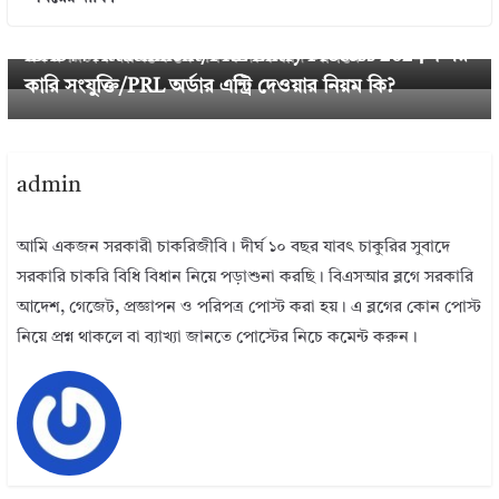
Return Submission Required Document 2024 । আ
Next →
iBAS++ Attachment/PRL Entry Process 2024 । সর
য়কর রিটার্ন দাখিলে যে সকল দলিলাদি লাগবে
কারি সংযুক্তি/PRL অর্ডার এন্ট্রি দেওয়ার নিয়ম কি?
admin
আমি একজন সরকারী চাকরিজীবি। দীর্ঘ ১০ বছর যাবৎ চাকুরির সুবাদে
সরকারি চাকরি বিধি বিধান নিয়ে পড়াশুনা করছি। বিএসআর ব্লগে সরকারি
আদেশ, গেজেট, প্রজ্ঞাপন ও পরিপত্র পোস্ট করা হয়। এ ব্লগের কোন পোস্ট
নিয়ে প্রশ্ন থাকলে বা ব্যাখ্যা জানতে পোস্টের নিচে কমেন্ট করুন।