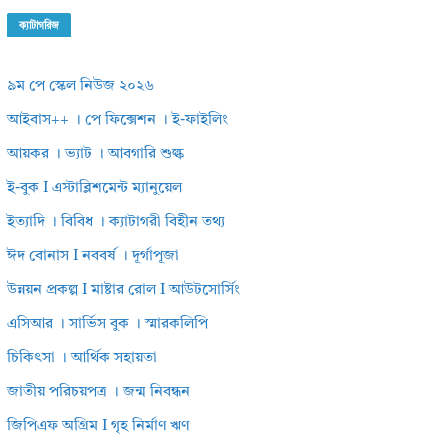
ক্যাটাগরিজ
৯ম পে স্কেল নিউজ ২০২৬
আইবাস++ । পে ফিক্সেশন । ই-ফাইলিং
আয়কর । ভ্যাট । আবগারি শুল্ক
ই-বুক I এস্টাব্লিশমেন্ট ম্যানুয়েল
ইত্যাদি । বিবিধ । ক্যাটাগরী বিহীন তথ্য
ঈদ বোনাস I নববর্ষ । দূর্গাপূজা
উন্নয়ন প্রকল্প I মাষ্টার রোল I আউটসোর্সিং
এসিআর । সার্ভিস বুক । স্মারকলিপি
চিকিৎসা । আর্থিক সহায়তা
জাতীয় পরিচয়পত্র । জন্ম নিবন্ধন
জিপিএফ অগ্রিম I গৃহ নির্মাণ ঋণ