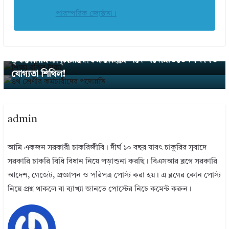
পারস্পরিক জ্যেষ্ঠতা।
← Previous
বিকেকেবি শিক্ষা বৃত্তি তথ্য যাাচাই ২০২৩ । সকল বিষয়ে পাশ
Next →
৪র্থ শ্রেণীর কর্মচারীকে ৩য় শ্রেণীর পদে পদোন্নতিতে শিক্ষাগত
কৃতদের শিক্ষাবৃত্তি প্রদান করা হবে
যোগ্যতা শিথিল!
admin
আমি একজন সরকারী চাকরিজীবি। দীর্ঘ ১০ বছর যাবৎ চাকুরির সুবাদে
সরকারি চাকরি বিধি বিধান নিয়ে পড়াশুনা করছি। বিএসআর ব্লগে সরকারি
আদেশ, গেজেট, প্রজ্ঞাপন ও পরিপত্র পোস্ট করা হয়। এ ব্লগের কোন পোস্ট
নিয়ে প্রশ্ন থাকলে বা ব্যাখ্যা জানতে পোস্টের নিচে কমেন্ট করুন।