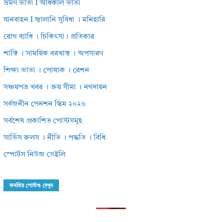
ভ্রমণ ভাতা I অধিকাল ভাতা
যানবাহন I জ্বালানি সুবিধা । মনিহারি
রোগ ব্যাধি । চিকিৎসা। প্রতিকার
শাস্তি । সাময়িক বরখাস্ত । অপসারণ
শিক্ষা ভাতা । পোষাক । রেশন
সঞ্চয়পত্র খবর । ক্রয় সীমা । নগদায়ন
সর্বজনীন পেনশন স্কিম ২০২৬
সর্বশেষ প্রকাশিত পোস্টসমূহ
সার্ভিস রুলস । নীতি । পদ্ধতি । বিধি
স্পোর্টস নিউজ ডেইলি
জনপ্রিয় পোস্টগু দেখুন