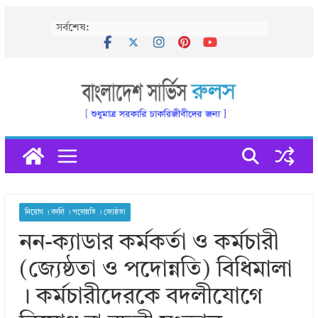
Skip
সর্বশেষ:
to
content
নিয়োগ । বদলি । পদোন্নতি । জ্যেষ্ঠতা
নন-ক্যাডার কর্মকর্তা ও কর্মচারী
(জ্যেষ্ঠতা ও পদোন্নতি) বিধিমালা
। কর্মচারীদেরকে বদলীযোগে