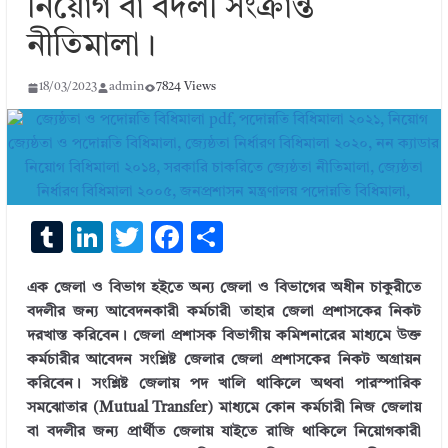
নিয়োগ বা বদলী সংক্রান্ত
নীতিমালা।
18/03/2023
admin
7824 Views
T
Li
T
F
S
u
n
w
ac
h
এক জেলা ও বিভাগ হইতে অন্য জেলা ও বিভাগের অধীন চাকুরীতে
m
k
it
e
ar
বদলীর জন্য আবেদনকারী কর্মচারী তাহার জেলা প্রশাসকের নিকট
bl
e
te
b
e
দরখাস্ত করিবেন। জেলা প্রশাসক বিভাগীয় কমিশনারের মাধ্যমে উক্ত
r
dI
r
o
কর্মচারীর আবেদন সংশ্লিষ্ট জেলার জেলা প্রশাসকের নিকট অগ্রায়ন
করিবেন। সংশ্লিষ্ট জেলায় পদ খালি থাকিলে অথবা পারস্পারিক
n
o
সমঝোতার (Mutual Transfer) মাধ্যমে কোন কর্মচারী নিজ জেলায়
k
বা বদলীর জন্য প্রার্থীত জেলায় যাইতে রাজি থাকিলে নিয়োগকারী