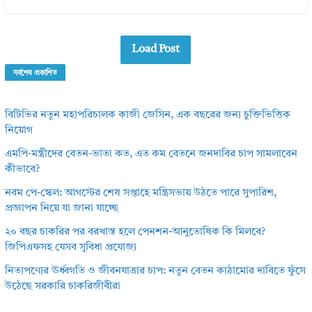
Load Post
সর্বশেষ প্রকাশিত
বিটিভির নতুন মহাপরিচালক কাজী জেসিন, এক বছরের জন্য চুক্তিভিত্তিক
নিয়োগ
এমপি-মন্ত্রীদের বেতন-ভাতা কত, এত কম বেতনে জনদাবির চাপ সামলাবেন
কীভাবে?
নবম পে-স্কেল: আগস্টের শেষ সপ্তাহে মন্ত্রিসভায় উঠতে পারে সুপারিশ,
প্রজ্ঞাপন নিয়ে যা জানা যাচ্ছে
২০ বছর চাকরির পর বরখাস্ত হলে পেনশন-আনুতোষিক কি মিলবে?
জিপিএফসহ যেসব সুবিধা প্রযোজ্য
নিত্যপণ্যের ঊর্ধ্বগতি ও জীবনযাত্রার চাপ: নতুন বেতন কাঠামোর দাবিতে ফুঁসে
উঠেছে সরকারি চাকরিজীবীরা