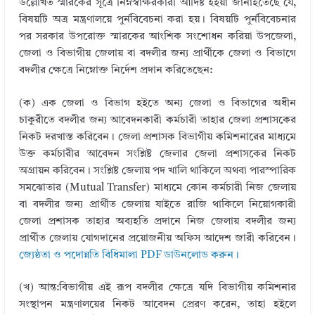
উল্লেখিত স্মারকের সূত্রে নিম্নস্বাক্ষরকারী আদিষ্ট হইয়া জানাইতেছে যে,
বিষয়টি অত্র মন্ত্রণালয়ে পুর্নবিবেচনা করা হয়। বিষয়টি পুর্নবিবেচনার
পর সরকার উপরোক্ত স্মারকের আংশিক সংশোধন করিয়া উপজেলা,
জেলা ও বিভাগীয় জেলায় বা বদলীর জন্য প্রার্থীকে জেলা ও বিভাগে
বদলীর ক্ষেত্রে নিম্নোক্ত নির্দেশ প্রদান করিতেছেন:
(ক) এক জেলা ও বিভাগ হইতে অন্য জেলা ও বিভাগের অধীন
চাকুরীতে বদলীর জন্য আবেদনকারী কর্মচারী তাহার জেলা প্রশাসকের
নিকট দরখাস্ত করিবেন। জেলা প্রশাসক বিভাগীয় কমিশনারের মাধ্যমে
উক্ত কর্মচারীর আবেদন সংশ্লিষ্ট জেলার জেলা প্রশাসকের নিকট
অগ্রায়ন করিবেন। সংশ্লিষ্ট জেলায় পদ খালি থাকিলে অথবা পারস্পারিক
সমঝোতার (Mutual Transfer) মাধ্যমে কোন কর্মচারী নিজ জেলায়
বা বদলীর জন্য প্রার্থীত জেলায় যাইতে রাজি থাকিলে নিয়োগকারী
জেলা প্রশাসক তাহার অব্যহতি প্রদানে নিজ জেলায় বদলীর জন্য
প্রার্থীত জেলায় যোগদানের প্রয়োজনীয় অফিস আদেশ জারী করিবেন।
জ্যেষ্ঠতা ও পদোন্নতি বিধিমালা PDF ডাউনলোড করুন।
(খ) আন্ত:বিভাগীয় এই রূপ বদলীর ক্ষেত্রে যদি বিভাগীয় কমিশনার
সংস্থাপন মন্ত্রণালয়ের নিকট আবেদন প্রেরণ করেন, তাহা হইলে