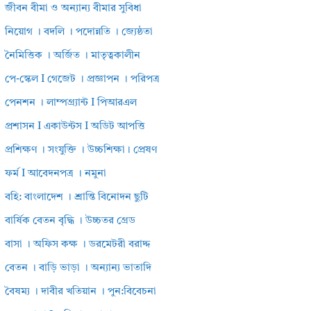
জীবন বীমা ও অন্যান্য বীমার সুবিধা
নিয়োগ । বদলি । পদোন্নতি । জ্যেষ্ঠতা
নৈমিত্তিক । অর্জিত । মাতৃত্বকালীন
পে-স্কেল I গেজেট । প্রজ্ঞাপন । পরিপত্র
পেনশন । লাম্পগ্র্যান্ট I পিআরএল
প্রশাসন I একাউন্টস I অডিট আপত্তি
প্রশিক্ষণ । সংযুক্তি । উচ্চশিক্ষা। প্রেষণ
ফর্ম I আবেদনপত্র । নমুনা
বহি: বাংলাদেশ । শ্রান্তি বিনোদন ছুটি
বার্ষিক বেতন বৃদ্ধি । উচ্চতর গ্রেড
বাসা । অফিস কক্ষ । ডরমেটরী বরাদ্দ
বেতন । বাড়ি ভাড়া । অন্যান্য ভাতাদি
বৈষম্য । দাবীর খতিয়ান । পুন:বিবেচনা