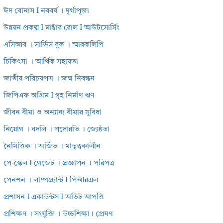
ঈদ বোনাস I নববর্ষ । দূর্গাপূজা
উন্নয়ন প্রকল্প I মাষ্টার রোল I আউটসোর্সিং
এসিআর । সার্ভিস বুক । স্মারকলিপি
চিকিৎসা । আর্থিক সহায়তা
জাতীয় পরিচয়পত্র । জন্ম নিবন্ধন
জিপিএফ অগ্রিম I গৃহ নির্মাণ ঋণ
জীবন বীমা ও অন্যান্য বীমার সুবিধা
নিয়োগ । বদলি । পদোন্নতি । জ্যেষ্ঠতা
নৈমিত্তিক । অর্জিত । মাতৃত্বকালীন
পে-স্কেল I গেজেট । প্রজ্ঞাপন । পরিপত্র
পেনশন । লাম্পগ্র্যান্ট I পিআরএল
প্রশাসন I একাউন্টস I অডিট আপত্তি
প্রশিক্ষণ । সংযুক্তি । উচ্চশিক্ষা। প্রেষণ