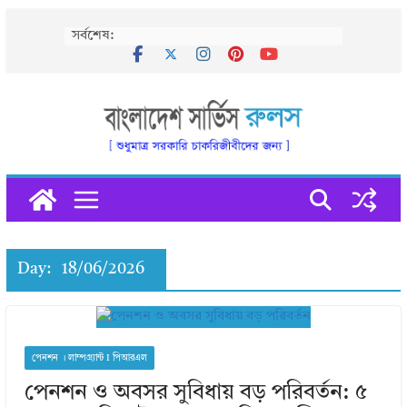
Skip
সর্বশেষ:
to
content
Day:
18/06/2026
পেনশন । লাম্পগ্র্যান্ট I পিআরএল
পেনশন ও অবসর সুবিধায় বড় পরিবর্তন: ৫