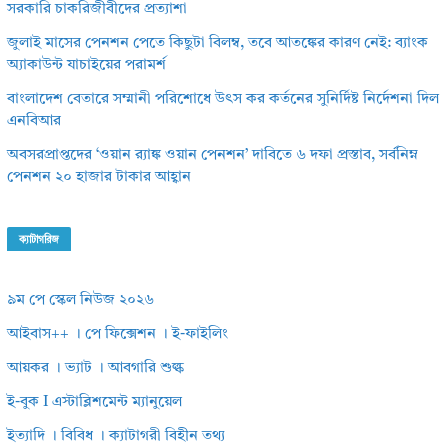
সরকারি চাকরিজীবীদের প্রত্যাশা
জুলাই মাসের পেনশন পেতে কিছুটা বিলম্ব, তবে আতঙ্কের কারণ নেই: ব্যাংক
অ্যাকাউন্ট যাচাইয়ের পরামর্শ
বাংলাদেশ বেতারে সম্মানী পরিশোধে উৎস কর কর্তনের সুনির্দিষ্ট নির্দেশনা দিল
এনবিআর
অবসরপ্রাপ্তদের ‘ওয়ান র‌্যাঙ্ক ওয়ান পেনশন’ দাবিতে ৬ দফা প্রস্তাব, সর্বনিম্ন
পেনশন ২০ হাজার টাকার আহ্বান
ক্যাটাগরিজ
৯ম পে স্কেল নিউজ ২০২৬
আইবাস++ । পে ফিক্সেশন । ই-ফাইলিং
আয়কর । ভ্যাট । আবগারি শুল্ক
ই-বুক I এস্টাব্লিশমেন্ট ম্যানুয়েল
ইত্যাদি । বিবিধ । ক্যাটাগরী বিহীন তথ্য