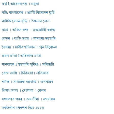
ফর্ম I আবেদনপত্র । নমুনা
বহি: বাংলাদেশ । শ্রান্তি বিনোদন ছুটি
বার্ষিক বেতন বৃদ্ধি । উচ্চতর গ্রেড
বাসা । অফিস কক্ষ । ডরমেটরী বরাদ্দ
বেতন । বাড়ি ভাড়া । অন্যান্য ভাতাদি
বৈষম্য । দাবীর খতিয়ান । পুন:বিবেচনা
ভ্রমণ ভাতা I অধিকাল ভাতা
যানবাহন I জ্বালানি সুবিধা । মনিহারি
রোগ ব্যাধি । চিকিৎসা। প্রতিকার
শাস্তি । সাময়িক বরখাস্ত । অপসারণ
শিক্ষা ভাতা । পোষাক । রেশন
সঞ্চয়পত্র খবর । ক্রয় সীমা । নগদায়ন
সর্বজনীন পেনশন স্কিম ২০২৬