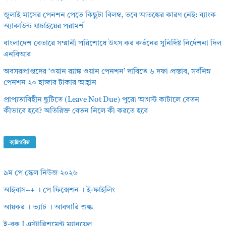
জুলাই মাসের পেনশন পেতে কিছুটা বিলম্ব, তবে আতঙ্কের কারণ নেই: ব্যাংক
অ্যাকাউন্ট যাচাইয়ের পরামর্শ
বাংলাদেশ বেতারে সম্মানী পরিশোধে উৎস কর কর্তনের সুনির্দিষ্ট নির্দেশনা দিল
এনবিআর
অবসরপ্রাপ্তদের ‘ওয়ান র‌্যাঙ্ক ওয়ান পেনশন’ দাবিতে ৬ দফা প্রস্তাব, সর্বনিম্ন
পেনশন ২০ হাজার টাকার আহ্বান
প্রাপ্যতাবিহীন ছুটিতে (Leave Not Due) পুরো আগস্ট কাটালে বেতন
কীভাবে হবে? অতিরিক্ত বেতন নিলে কী করতে হবে
ক্যাটাগরিজ
৯ম পে স্কেল নিউজ ২০২৬
আইবাস++ । পে ফিক্সেশন । ই-ফাইলিং
আয়কর । ভ্যাট । আবগারি শুল্ক
ই-বুক I এস্টাব্লিশমেন্ট ম্যানুয়েল