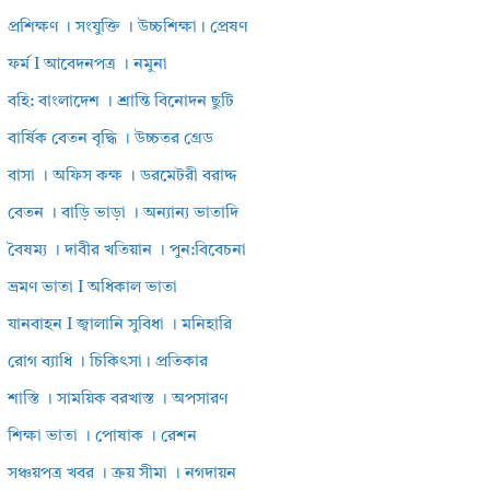
প্রশিক্ষণ । সংযুক্তি । উচ্চশিক্ষা। প্রেষণ
ফর্ম I আবেদনপত্র । নমুনা
বহি: বাংলাদেশ । শ্রান্তি বিনোদন ছুটি
বার্ষিক বেতন বৃদ্ধি । উচ্চতর গ্রেড
বাসা । অফিস কক্ষ । ডরমেটরী বরাদ্দ
বেতন । বাড়ি ভাড়া । অন্যান্য ভাতাদি
বৈষম্য । দাবীর খতিয়ান । পুন:বিবেচনা
ভ্রমণ ভাতা I অধিকাল ভাতা
যানবাহন I জ্বালানি সুবিধা । মনিহারি
রোগ ব্যাধি । চিকিৎসা। প্রতিকার
শাস্তি । সাময়িক বরখাস্ত । অপসারণ
শিক্ষা ভাতা । পোষাক । রেশন
সঞ্চয়পত্র খবর । ক্রয় সীমা । নগদায়ন