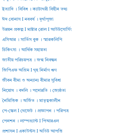
ইত্যাদি । বিবিধ । ক্যাটাগরী বিহীন তথ্য
ঈদ বোনাস I নববর্ষ । দূর্গাপূজা
উন্নয়ন প্রকল্প I মাষ্টার রোল I আউটসোর্সিং
এসিআর । সার্ভিস বুক । স্মারকলিপি
চিকিৎসা । আর্থিক সহায়তা
জাতীয় পরিচয়পত্র । জন্ম নিবন্ধন
জিপিএফ অগ্রিম I গৃহ নির্মাণ ঋণ
জীবন বীমা ও অন্যান্য বীমার সুবিধা
নিয়োগ । বদলি । পদোন্নতি । জ্যেষ্ঠতা
নৈমিত্তিক । অর্জিত । মাতৃত্বকালীন
পে-স্কেল I গেজেট । প্রজ্ঞাপন । পরিপত্র
পেনশন । লাম্পগ্র্যান্ট I পিআরএল
প্রশাসন I একাউন্টস I অডিট আপত্তি