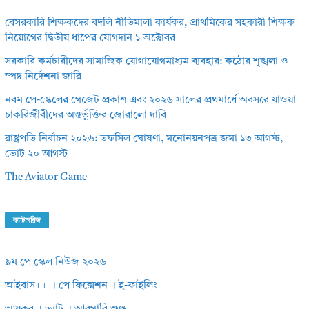
বেসরকারি শিক্ষকদের বদলি নীতিমালা কার্যকর, প্রাথমিকের সহকারী শিক্ষক
নিয়োগের দ্বিতীয় ধাপের যোগদান ১ অক্টোবর
সরকারি কর্মচারীদের সামাজিক যোগাযোগমাধ্যম ব্যবহার: কঠোর শৃঙ্খলা ও
স্পষ্ট নির্দেশনা জারি
নবম পে-স্কেলের গেজেট প্রকাশ এবং ২০২৬ সালের প্রথমার্ধে অবসরে যাওয়া
চাকরিজীবীদের অন্তর্ভুক্তির জোরালো দাবি
রাষ্ট্রপতি নির্বাচন ২০২৬: তফসিল ঘোষণা, মনোনয়নপত্র জমা ১৩ আগস্ট,
ভোট ২০ আগস্ট
The Aviator Game
ক্যাটাগরিজ
৯ম পে স্কেল নিউজ ২০২৬
আইবাস++ । পে ফিক্সেশন । ই-ফাইলিং