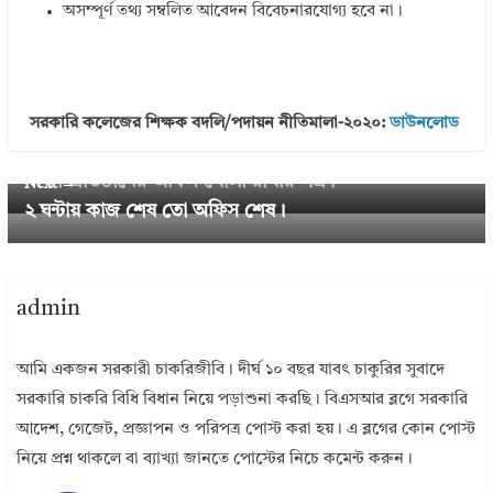
অসম্পূর্ণ তথ্য সম্বলিত আবেদন বিবেচনারযোগ্য হবে না।
সরকারি কলেজের শিক্ষক বদলি/পদায়ন নীতিমালা-২০২০:
ডাউনলোড
← Previous
শিক্ষা প্রতিষ্ঠানের অফিস খোলা রাখার পত্র।
Next →
২ ঘন্টায় কাজ শেষ তো অফিস শেষ।
admin
আমি একজন সরকারী চাকরিজীবি। দীর্ঘ ১০ বছর যাবৎ চাকুরির সুবাদে
সরকারি চাকরি বিধি বিধান নিয়ে পড়াশুনা করছি। বিএসআর ব্লগে সরকারি
আদেশ, গেজেট, প্রজ্ঞাপন ও পরিপত্র পোস্ট করা হয়। এ ব্লগের কোন পোস্ট
নিয়ে প্রশ্ন থাকলে বা ব্যাখ্যা জানতে পোস্টের নিচে কমেন্ট করুন।