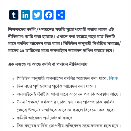
T
Li
T
F
S
u
n
w
ac
h
শিক্ষকদের বদলি /পদায়নের পদ্ধতি যুগোপযোগী করার লক্ষ্যে এই
m
k
it
e
ar
নীতিমালা জারি করা হয়েছে। এখানে বলা হয়েছে বছর মাত্র তিনটি
bl
e
te
b
e
মাসে বদলির আবেদন করা যাবে। সিডিউল অনুযায়ী নির্ধারিত সময়ের/
r
dI
r
o
মাসের ১৫ তারিখের মধ্যে অনলাইনে আবেদন দাখিল করতে হবে।
n
o
এক নজড়ে যা আছে বদলি বা পদায়ন নীতিমালায়
k
সিডিউল অনুযায়ী অনলাইনে বদলির আবেদন করা যাবে:
লিংক
তিন বছর পূর্ণ হওয়ার পূর্বেও আবেদন করা যাবে।
অনলাইনেই স্ট্যাটাস জানা যাবে আবেদন পত্র কি অবস্থায় আছে।
উভয় শিক্ষক/ কর্মকর্তার সুবিধা হয় এমন পারস্পারিক বদলির
ক্ষেত্রে উভয়ের সম্মতিতে আবেদন করলে বিবেচনা করা হবে।
কমিটি আবেদন পর্যালোচনা করবে।
তিন বছরের বার্ষিক গোপনীয় প্রতিবেদন সন্তোষজনক হতে হবে।