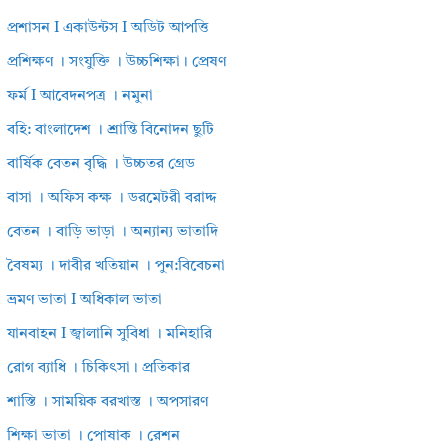
প্রশাসন I একাউন্টস I অডিট আপত্তি
প্রশিক্ষণ । সংযুক্তি । উচ্চশিক্ষা। প্রেষণ
ফর্ম I আবেদনপত্র । নমুনা
বহি: বাংলাদেশ । শ্রান্তি বিনোদন ছুটি
বার্ষিক বেতন বৃদ্ধি । উচ্চতর গ্রেড
বাসা । অফিস কক্ষ । ডরমেটরী বরাদ্দ
বেতন । বাড়ি ভাড়া । অন্যান্য ভাতাদি
বৈষম্য । দাবীর খতিয়ান । পুন:বিবেচনা
ভ্রমণ ভাতা I অধিকাল ভাতা
যানবাহন I জ্বালানি সুবিধা । মনিহারি
রোগ ব্যাধি । চিকিৎসা। প্রতিকার
শাস্তি । সাময়িক বরখাস্ত । অপসারণ
শিক্ষা ভাতা । পোষাক । রেশন