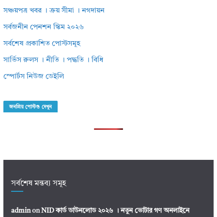
সঞ্চয়পত্র খবর । ক্রয় সীমা । নগদায়ন
সর্বজনীন পেনশন স্কিম ২০২৬
সর্বশেষ প্রকাশিত পোস্টসমূহ
সার্ভিস রুলস । নীতি । পদ্ধতি । বিধি
স্পোর্টস নিউজ ডেইলি
জনপ্রিয় পোস্টগু দেখুন
সর্বশেষ মন্তব্য সমূহ
admin
on
NID কার্ড ডাউনলোড ২০২৬ । নতুন ভোটার গণ অনলাইনে