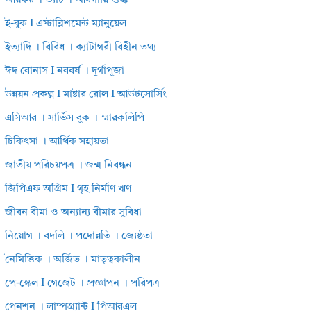
আয়কর । ভ্যাট । আবগারি শুল্ক
ই-বুক I এস্টাব্লিশমেন্ট ম্যানুয়েল
ইত্যাদি । বিবিধ । ক্যাটাগরী বিহীন তথ্য
ঈদ বোনাস I নববর্ষ । দূর্গাপূজা
উন্নয়ন প্রকল্প I মাষ্টার রোল I আউটসোর্সিং
এসিআর । সার্ভিস বুক । স্মারকলিপি
চিকিৎসা । আর্থিক সহায়তা
জাতীয় পরিচয়পত্র । জন্ম নিবন্ধন
জিপিএফ অগ্রিম I গৃহ নির্মাণ ঋণ
জীবন বীমা ও অন্যান্য বীমার সুবিধা
নিয়োগ । বদলি । পদোন্নতি । জ্যেষ্ঠতা
নৈমিত্তিক । অর্জিত । মাতৃত্বকালীন
পে-স্কেল I গেজেট । প্রজ্ঞাপন । পরিপত্র
পেনশন । লাম্পগ্র্যান্ট I পিআরএল