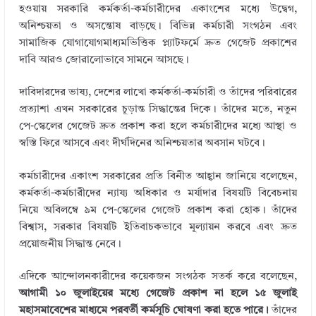
m
k
it
e
ar
হওয়ায় সরকারি কর্মকর্তা-কর্মচারীদের একাংশের মধ্যে উদ্বেগ,
bl
e
te
b
e
অনিশ্চয়তা ও অসন্তোষ বাড়ছে। বিভিন্ন কর্মচারী সংগঠন এবং
r
dI
r
o
সামাজিক যোগাযোগমাধ্যমভিত্তিক প্ল্যাটফর্মে দ্রুত গেজেট প্রকাশের
দাবি আরও জোরালোভাবে সামনে আসছে।
n
o
k
দাবিদারদের ভাষ্য, দেশের লাখো কর্মকর্তা-কর্মচারী ও তাঁদের পরিবারের
প্রত্যাশা এখন সরকারের চূড়ান্ত সিদ্ধান্তের দিকে। তাঁদের মতে, নতুন
পে-স্কেলের গেজেট দ্রুত প্রকাশ করা হলে কর্মচারীদের মধ্যে আস্থা ও
স্বস্তি ফিরে আসবে এবং দীর্ঘদিনের অনিশ্চয়তার অবসান ঘটবে।
কর্মচারীদের একাংশ সরকারের প্রতি বিনীত আহ্বান জানিয়ে বলেছেন,
কর্মকর্তা-কর্মচারীদের ন্যায্য অধিকার ও মর্যাদার বিষয়টি বিবেচনায়
নিয়ে অবিলম্বে ৯ম পে-স্কেলের গেজেট প্রকাশ করা হোক। তাঁদের
বিশ্বাস, সরকার বিষয়টি ইতিবাচকভাবে মূল্যায়ন করবে এবং দ্রুত
প্রয়োজনীয় সিদ্ধান্ত নেবে।
এদিকে আন্দোলনকারীদের কয়েকজন সংগঠক সতর্ক করে বলেছেন,
আগামী ১০ জুলাইয়ের মধ্যে গেজেট প্রকাশ না হলে ১৫ জুলাই
মহাসমাবেশের মাধ্যমে পরবর্তী কর্মসূচি ঘোষণা করা হতে পারে।
তাঁদের