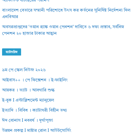
অ্যাকাউন্ট যাচাইয়ের পরামর্শ
বাংলাদেশ বেতারে সম্মানী পরিশোধে উৎস কর কর্তনের সুনির্দিষ্ট নির্দেশনা দিল
এনবিআর
অবসরপ্রাপ্তদের ‘ওয়ান র‌্যাঙ্ক ওয়ান পেনশন’ দাবিতে ৬ দফা প্রস্তাব, সর্বনিম্ন
পেনশন ২০ হাজার টাকার আহ্বান
ক্যাটাগরিজ
৯ম পে স্কেল নিউজ ২০২৬
আইবাস++ । পে ফিক্সেশন । ই-ফাইলিং
আয়কর । ভ্যাট । আবগারি শুল্ক
ই-বুক I এস্টাব্লিশমেন্ট ম্যানুয়েল
ইত্যাদি । বিবিধ । ক্যাটাগরী বিহীন তথ্য
ঈদ বোনাস I নববর্ষ । দূর্গাপূজা
উন্নয়ন প্রকল্প I মাষ্টার রোল I আউটসোর্সিং