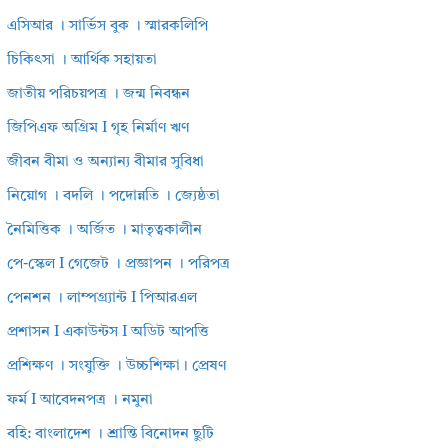
এসিআর । সার্ভিস বুক । স্মারকলিপি
চিকিৎসা । আর্থিক সহায়তা
জাতীয় পরিচয়পত্র । জন্ম নিবন্ধন
জিপিএফ অগ্রিম I গৃহ নির্মাণ ঋণ
জীবন বীমা ও অন্যান্য বীমার সুবিধা
নিয়োগ । বদলি । পদোন্নতি । জ্যেষ্ঠতা
নৈমিত্তিক । অর্জিত । মাতৃত্বকালীন
পে-স্কেল I গেজেট । প্রজ্ঞাপন । পরিপত্র
পেনশন । লাম্পগ্র্যান্ট I পিআরএল
প্রশাসন I একাউন্টস I অডিট আপত্তি
প্রশিক্ষণ । সংযুক্তি । উচ্চশিক্ষা। প্রেষণ
ফর্ম I আবেদনপত্র । নমুনা
বহি: বাংলাদেশ । শ্রান্তি বিনোদন ছুটি