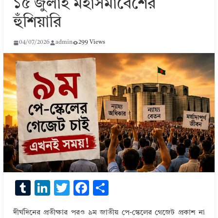
১৫ জুলাই মহাসমাবেশের
হুঁশিয়ারি
04/07/2026
admin
299 Views
T
Li
T
F
S
u
n
w
ac
h
দীর্ঘদিনের প্রতীক্ষার পরও ৯ম জাতীয় পে-স্কেলের গেজেট প্রকাশ না