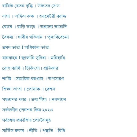
বার্ষিক বেতন বৃদ্ধি । উচ্চতর গ্রেড
বাসা । অফিস কক্ষ । ডরমেটরী বরাদ্দ
বেতন । বাড়ি ভাড়া । অন্যান্য ভাতাদি
বৈষম্য । দাবীর খতিয়ান । পুন:বিবেচনা
ভ্রমণ ভাতা I অধিকাল ভাতা
যানবাহন I জ্বালানি সুবিধা । মনিহারি
রোগ ব্যাধি । চিকিৎসা। প্রতিকার
শাস্তি । সাময়িক বরখাস্ত । অপসারণ
শিক্ষা ভাতা । পোষাক । রেশন
সঞ্চয়পত্র খবর । ক্রয় সীমা । নগদায়ন
সর্বজনীন পেনশন স্কিম ২০২৬
সর্বশেষ প্রকাশিত পোস্টসমূহ
সার্ভিস রুলস । নীতি । পদ্ধতি । বিধি