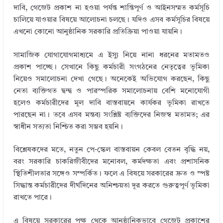
দাবি, গেজেট প্রকাশ না হওয়া পর্যন্ত শান্তিপূর্ণ ও আইনসম্মত কর্মসূচি
চালিয়ে যাওয়ার বিষয়ে আলোচনা চলছে। যদিও এসব কর্মসূচির বিষয়ে
এখনো কোনো আনুষ্ঠানিক সরকারি প্রতিক্রিয়া পাওয়া যায়নি।
সামাজিক যোগাযোগমাধ্যমে এ ইস্যু নিয়ে নানা ধরনের মতামতও
প্রকাশ পাচ্ছে। সেখানে কিছু কর্মচারী সংগঠনের নেতৃত্বের ভূমিকা
নিয়েও সমালোচনা দেখা গেছে। অনেকেই অভিযোগ করছেন, কিছু
নেতা ব্যক্তিগত দ্বন্দ্ব ও পারস্পরিক সমালোচনায় বেশি মনোযোগী
হলেও কর্মচারীদের মূল দাবি বাস্তবায়নে কার্যকর ভূমিকা রাখতে
পারছেন না। তবে এসব মন্তব্য সংশ্লিষ্ট ব্যক্তিদের নিজস্ব মতামত; এর
স্বাধীন সত্যতা নিশ্চিত করা সম্ভব হয়নি।
বিশ্লেষকদের মতে, নতুন পে-স্কেল বাস্তবায়ন কেবল বেতন বৃদ্ধি নয়,
বরং সরকারি চাকরিজীবীদের মনোবল, কর্মদক্ষতা এবং প্রশাসনিক
স্থিতিশীলতার সঙ্গেও সম্পর্কিত। ফলে এ বিষয়ে সরকারের দ্রুত ও স্পষ্ট
সিদ্ধান্ত কর্মচারীদের দীর্ঘদিনের অনিশ্চয়তা দূর করতে গুরুত্বপূর্ণ ভূমিকা
রাখতে পারে।
এ বিষয়ে সরকারের পক্ষ থেকে আনুষ্ঠানিকভাবে গেজেট প্রকাশের