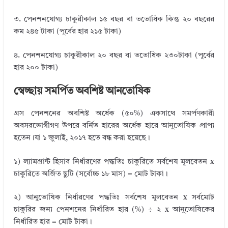
৩. পেনশনযোগ্য চাকুরীকাল ১৫ বছর বা ততোধিক কিন্তু ২০ বছরের
কম ২৪৫ টাকা (পূর্বের হার ২১৫ টাকা)
৪. পেনশনযোগ্য চাকুরীকাল ২০ বছর বা ততোধিক ২৩০টাকা (পূর্বের
হার ২০০ টাকা)
স্বেচ্ছায় সমর্পিত অবশিষ্ট আনতোষিক
গ্রস পেনশনের অবশিষ্ট অর্ধেক (৫০%) একসাথে সমর্পণকারী
অবসরভোগীগণ উপরে বর্নিত হারের অর্ধেক হারে আনুতোষিক প্রাপ্য
হতেন।যা ১ জুলাই, ২০১৭ হতে বন্ধ করা হয়েছে।
১) ল্যামগ্রান্ট হিসাব নির্ধারণের পদ্ধতিঃ চাকুরিতে সর্বশেষ মূলবেতন x
চাকুরিতে অর্জিত ছুটি (সর্বোচ্চ ১৮ মাস) = মোট টাকা।
২) আনুতোষিক নির্ধারণের পদ্ধতিঃ সর্বশেষ মূলবেতন x সর্বমোট
চাকুরির জন্য পেনশনের নির্ধারিত হার (%) ÷ ২ x আনুতোষিকের
নির্ধারিত হার = মোট টাকা।