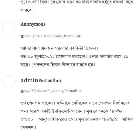
পূর্বেও এটি ছিল। যে কোন সময় কর্মচারী চাকরি হইতে ইস্তফা দিতে
পারবে।
Anonymous
24/08/2022 at 8:01 pm
Permalink
আমার বাবা একজন সরকারি কর্মকর্তা ছিলেন।
গত ৩০ জুলাই২০২২ ইন্তেকাল করছেন। ওনার চাকরির বয়স ৩১
বছর। পেনশনের হিসাব কিভাবে করতে হয়।
admin
Post author
25/08/2022 at 6:52 am
Permalink
পূর্ণ পেনশন পাবেন। বর্তমানে বেসিকের সাথে পেনশন নির্ধারণের
জন্য আরও একটি ইনক্রিমেন্ট পাবেন। মূল বেতনকে *৯০%/
২*২৩০ = আনুতোষিক বের হবে। মূল বেতনকে *৯০%/২ = মাসিক
পেনশন।