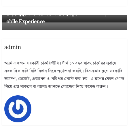
Next →
← Previous
Baji App Review: Features, Sports Markets, and M
৯ম পে স্কেল ২০২৬ এর সর্বশেষ খবর
obile Experience
admin
আমি একজন সরকারী চাকরিজীবি। দীর্ঘ ১০ বছর যাবৎ চাকুরির সুবাদে
সরকারি চাকরি বিধি বিধান নিয়ে পড়াশুনা করছি। বিএসআর ব্লগে সরকারি
আদেশ, গেজেট, প্রজ্ঞাপন ও পরিপত্র পোস্ট করা হয়। এ ব্লগের কোন পোস্ট
নিয়ে প্রশ্ন থাকলে বা ব্যাখ্যা জানতে পোস্টের নিচে কমেন্ট করুন।