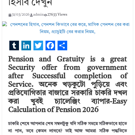
হিসাব দেখুন
31/03/2026
admin
27633 Views
T
L
T
F
S
Pension and Gratuity is a great
u
i
w
a
h
Security offer from government
m
n
i
c
a
after Successful completion of
b
k
t
e
r
Service. অনেক খড়কুটো পুড়িয়ে এবং
l
e
t
b
e
প্রতিযোগিতার বাজারে সরকারি চাকরি দখল
করা খুবই চ্যালেঞ্জিং ব্যাপার-Easy
r
d
e
o
Calculation of Pension 2026
I
r
o
n
k
চাকরি শেষে আপনার শেষ সম্বলটুকু যদি সঠিক সময়ে সঠিকভাবে হাতে
না পান, তবে কেমন লাগবে? তাই আজ আমরা সঠিক পদ্ধতিতে