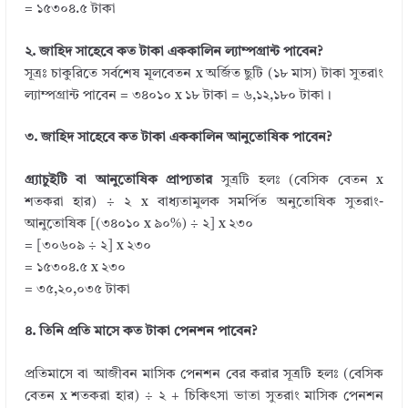
= ১৫৩০৪.৫ টাকা
২. জাহিদ সাহেবে কত টাকা এককালিন ল্যাম্পগ্রান্ট পাবেন?
সূত্রঃ চাকুরিতে সর্বশেষ মূলবেতন x অর্জিত ছুটি (১৮ মাস) টাকা সুতরাং
ল্যাম্পগ্রান্ট পাবেন = ৩৪০১০ x ১৮ টাকা = ৬,১২,১৮০ টাকা।
৩. জাহিদ সাহেবে কত টাকা এককালিন আনুতোষিক পাবেন?
গ্র্যাচুইটি বা আনুতোষিক প্রাপ্যতার
সুত্রটি হলঃ (বেসিক বেতন x
শতকরা হার) ÷ ২ x বাধ্যতামুলক সমর্পিত অনুতোষিক সুতরাং-
আনুতোষিক [(৩৪০১০ x ৯০%) ÷ ২] x ২৩০
= [৩০৬০৯ ÷ ২] x ২৩০
= ১৫৩০৪.৫ x ২৩০
= ৩৫,২০,০৩৫ টাকা
৪. তিনি প্রতি মাসে কত টাকা পেনশন পাবেন?
প্রতিমাসে বা আজীবন মাসিক পেনশন বের করার সূত্রটি হলঃ (বেসিক
বেতন x শতকরা হার) ÷ ২ + চিকিৎসা ভাতা সুতরাং মাসিক পেনশন