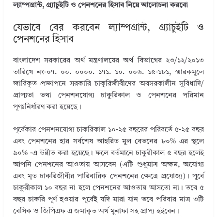
ল্যাম্পগ্রান্ট, গ্র্যাচুইটি ও পেনশনের হিসাব নিয়ে আলোচনা করবো
যেভাবে বের করবেন ল্যাম্পগ্রান্ট, গ্র্যাচুইটি ও
পেনশনের হিসাব
বাংলাদেশ সরকারের অর্থ মন্ত্রণালয়ের অর্থ বিভাগের ২৩/১২/২০১৩
তারিখে নং-০৭. ০০. ০০০০. ১৭১. ১০. ০০৬. ১৫-১৮১, স্মারকমূলে
জারিকৃত প্রজ্ঞাপনে সরকারি চাকুরিজীবীদের অবসরকালীন সুবিধাদি/
প্রাপ্যতা তথা পেনশনযোগ্য চাকুরিকাল ও পেনশনের পরিমান
পূণঃনির্ধারণ করা হয়েছে।
পূর্বেকার পেনশনযোগ্য চাকরিকাল ১০-২৫ বছরের পরিবর্তে ৫-২৫ বছর
এবং পেনশনের হার সর্বশেষ আহরিত মুল বেতনের ৮০% এর স্থলে
৯০% -এ উন্নীত করা হয়েছে। ফলে বর্তমানে চাকুরীকাল ৫ বছর হলেই
আপনি পেনশনের আওতায় আসবেন (এটি শুধুমাত্র অক্ষম, অযোগ্য
এবং মৃত চাকরিজীবীর পারিবারিক পেনশনের ক্ষেত্রে প্রযোজ্য)। পূর্বে
চাকুরীকাল ১০ বছর না হলে পেনশনের আওতায় আসতো না। তবে ৫
বছর চাকরি পূর্ণ হওয়ার পূর্বেই যদি মারা যান তবে পরিবার মাত্র ৩টি
বেসিক ও জিপিএফ এ জমাকৃত অর্থ মুনাফা সহ প্রাপ্য হইবেন।