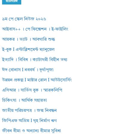
ক্যাটাগরিজ
৯ম পে স্কেল নিউজ ২০২৬
আইবাস++ । পে ফিক্সেশন । ই-ফাইলিং
আয়কর । ভ্যাট । আবগারি শুল্ক
ই-বুক I এস্টাব্লিশমেন্ট ম্যানুয়েল
ইত্যাদি । বিবিধ । ক্যাটাগরী বিহীন তথ্য
ঈদ বোনাস I নববর্ষ । দূর্গাপূজা
উন্নয়ন প্রকল্প I মাষ্টার রোল I আউটসোর্সিং
এসিআর । সার্ভিস বুক । স্মারকলিপি
চিকিৎসা । আর্থিক সহায়তা
জাতীয় পরিচয়পত্র । জন্ম নিবন্ধন
জিপিএফ অগ্রিম I গৃহ নির্মাণ ঋণ
জীবন বীমা ও অন্যান্য বীমার সুবিধা