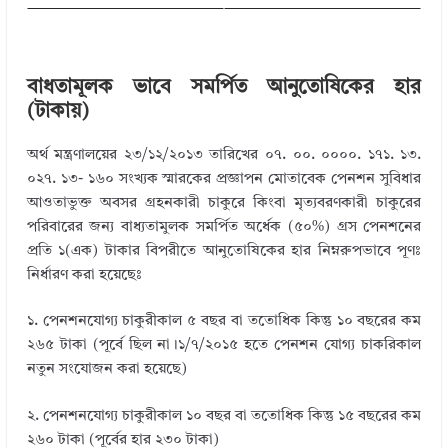
বাধতামূলক ভাবে সমর্পিত আনুতোষিকের হার
(টাকায়)
অর্থ মন্ত্রণালয়ের ২৩/১২/২০১৩ তারিখের ০৭. ০০. ০০০০. ১৭১. ১৩.
০২৭. ১৩- ১৬০ সংখ্যক স্মারকের প্রজ্ঞাপন মোতাবেক পেনশন সুবিধার
আওতাভুক্ত অবসর গ্রহনকারী চাকুরে কিংবা মৃত্যবরণকারী চাকুরের
পরিবারের জন্য বাধ্যতামুলক সমর্পিত অর্ধেক (৫০%) গ্রস পেনশনের
প্রতি ১(এক) টাকার বিপরীতে আনুতোষিকের হার নিম্নরুপভাবে পূণঃ
নির্ধারণ করা হয়েছেঃ
১. পেনশনযোগ্য চাকুরীকাল ৫ বছর বা ততোধিক কিন্তু ১০ বছরের কম
২৬৫ টাকা (পূর্বে ছিল না।১/৭/২০১৫ হতে পেনশন যোগ্য চাকরিকাল
নতুন সংযোজন করা হয়েছে)
২. পেনশনযোগ্য চাকুরীকাল ১০ বছর বা ততোধিক কিন্তু ১৫ বছরের কম
২৬০ টাকা (পূর্বের হার ২৩০ টাকা)