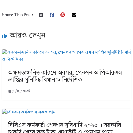
Share This Post:
আরও দেখুন
অক্ষমতাজনিত কারণে অবসর, পেনশন ও পিআরএল
প্রাপ্তির সুনির্দিষ্ট বিধান ও নির্দেশিকা
30/07/2026
বিসিএস কর্মকর্তা পেনশন সুবিধাদি ২০২৫ । সরকারি
চাকরি শেষে কত টাকা গ্র্যাচুইটি ও পেনশন পান?