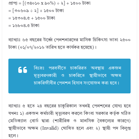
প্রাপ্য = [(৩৪০১০ x ৯০%) ÷ ২] + ১৫০০ টাকা
= [৩০৬০৯ ÷ ২] + ১৫০০ টাকা
= ১৫৩০৪.৫ + ১৫০০ টাকা
= ১৬৮০৪.৫ টাকা
ব্যাখ্যাঃ ৬৫ বছরের উর্ধ্বে পেনশনারদের মাসিক চিকিৎসা ভাতা ২৫০০
টাকা (০১/০৭/২০১৬ তারিখ হতে কার্যকর হয়েছে)।
বিঃদ্রঃ পরবর্তীতে চাকরিরত অবস্থায় একজন
মৃত্যুবরণকারী ও চাকরিতে স্থায়ীভাবে অক্ষম
চাকরিজীবীর পেনশন হিসাব সংযোজন করা হবে।
ব্যাখ্যাঃ ৫ হতে ২৪ বছরের চাকুরিকাল তখনই পেনশনের যোগ্য হবে
যখনঃ ১) একজন কর্মচারী মৃত্যুবরণ করলে কিংবা সরকার কর্তৃক গঠিত
মেডিক্যাল বোর্ড দ্বারা (শারীরিক ও মানসিক বৈকল্যের কারণে)
স্থায়ীভাবে অক্ষম (Invalid) ঘোষিত হলে এবং ২) স্থায়ী পদ বিলুপ্ত
হলে।