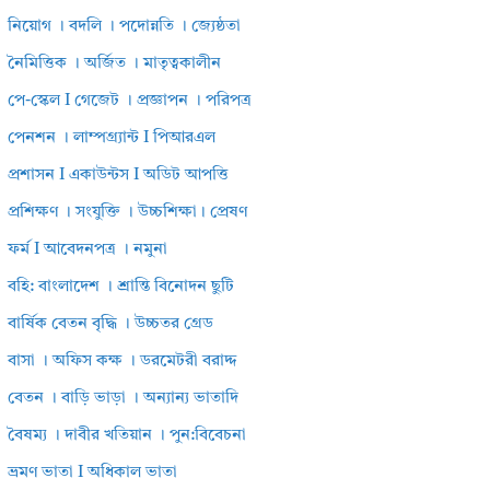
নিয়োগ । বদলি । পদোন্নতি । জ্যেষ্ঠতা
নৈমিত্তিক । অর্জিত । মাতৃত্বকালীন
পে-স্কেল I গেজেট । প্রজ্ঞাপন । পরিপত্র
পেনশন । লাম্পগ্র্যান্ট I পিআরএল
প্রশাসন I একাউন্টস I অডিট আপত্তি
প্রশিক্ষণ । সংযুক্তি । উচ্চশিক্ষা। প্রেষণ
ফর্ম I আবেদনপত্র । নমুনা
বহি: বাংলাদেশ । শ্রান্তি বিনোদন ছুটি
বার্ষিক বেতন বৃদ্ধি । উচ্চতর গ্রেড
বাসা । অফিস কক্ষ । ডরমেটরী বরাদ্দ
বেতন । বাড়ি ভাড়া । অন্যান্য ভাতাদি
বৈষম্য । দাবীর খতিয়ান । পুন:বিবেচনা
ভ্রমণ ভাতা I অধিকাল ভাতা