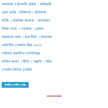
যানবাহন I জ্বালানি সুবিধা । মনিহারি
রোগ ব্যাধি । চিকিৎসা। প্রতিকার
শাস্তি । সাময়িক বরখাস্ত । অপসারণ
শিক্ষা ভাতা । পোষাক । রেশন
সঞ্চয়পত্র খবর । ক্রয় সীমা । নগদায়ন
সর্বজনীন পেনশন স্কিম ২০২৬
সর্বশেষ প্রকাশিত পোস্টসমূহ
সার্ভিস রুলস । নীতি । পদ্ধতি । বিধি
স্পোর্টস নিউজ ডেইলি
জনপ্রিয় পোস্টগু দেখুন