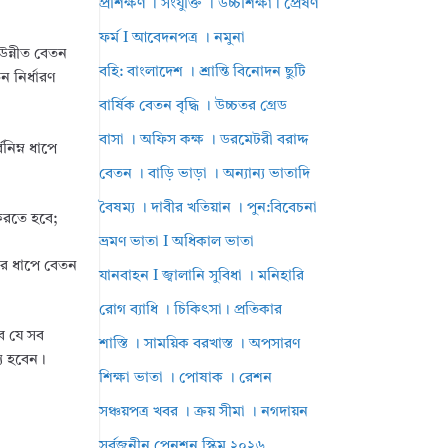
প্রশিক্ষণ । সংযুক্তি । উচ্চশিক্ষা। প্রেষণ
ফর্ম I আবেদনপত্র । নমুনা
উন্নীত বেতন
বহি: বাংলাদেশ । শ্রান্তি বিনোদন ছুটি
ন নির্ধারণ
বার্ষিক বেতন বৃদ্ধি । উচ্চতর গ্রেড
বাসা । অফিস কক্ষ । ডরমেটরী বরাদ্দ
নিম্ন ধাপে
বেতন । বাড়ি ভাড়া । অন্যান্য ভাতাদি
বৈষম্য । দাবীর খতিয়ান । পুন:বিবেচনা
 করতে হবে;
ভ্রমণ ভাতা I অধিকাল ভাতা
চতর ধাপে বেতন
যানবাহন I জ্বালানি সুবিধা । মনিহারি
রোগ ব্যাধি । চিকিৎসা। প্রতিকার
বে যে সব
শাস্তি । সাময়িক বরখাস্ত । অপসারণ
য হবেন।
শিক্ষা ভাতা । পোষাক । রেশন
সঞ্চয়পত্র খবর । ক্রয় সীমা । নগদায়ন
সর্বজনীন পেনশন স্কিম ২০২৬