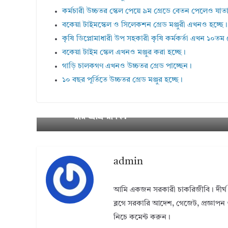
কর্মচারী উচ্চতর স্কেল পেয়ে ৯ম গ্রেডে বেতন পেলেও যা
বকেয়া টাইমস্কেল ও সিলেকশন গ্রেড মঞ্জুরী এখনও হচ্ছে।
কৃষি ডিপ্লোমাধারী উপ সহকারী কৃষি কর্মকর্তা এখন ১০তম গ
বকেয়া টাইম স্কেল এখনও মঞ্জুর করা হচ্ছে।
গাড়ি চালকগণ এখনও উচ্চতর গ্রেড পাচ্ছেন।
১০ বছর পূর্তিতে উচ্চতর গ্রেড মঞ্জুর হচ্ছে।
NID Service । অনলাইনে এনআইডি সেবা গ্
← Previ
ous
রার প্রক্রিয়া কি?
admin
আমি একজন সরকারী চাকরিজীবি। দীর্ঘ 
ব্লগে সরকারি আদেশ, গেজেট, প্রজ্ঞাপন 
নিচে কমেন্ট করুন।