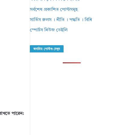
সর্বশেষ প্রকাশিত পোস্টসমূহ
সার্ভিস রুলস । নীতি । পদ্ধতি । বিধি
স্পোর্টস নিউজ ডেইলি
জনপ্রিয় পোস্টগু দেখুন
 রাখতে পারেন: