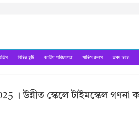
্রিম
বিভিন্ন ছুটি
জাতীয় পরিচয়পত্র
সার্ভিস রুলস
ভ্রমণ ভাতা
5 । উন্নীত স্কেলে টাইমস্কেল গণনা 