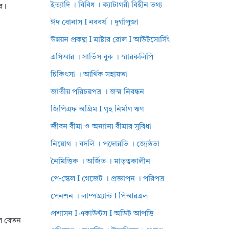
ইত্যাদি । বিবিধ । ক্যাটাগরী বিহীন তথ্য
রে।
ঈদ বোনাস I নববর্ষ । দূর্গাপূজা
উন্নয়ন প্রকল্প I মাষ্টার রোল I আউটসোর্সিং
এসিআর । সার্ভিস বুক । স্মারকলিপি
চিকিৎসা । আর্থিক সহায়তা
জাতীয় পরিচয়পত্র । জন্ম নিবন্ধন
জিপিএফ অগ্রিম I গৃহ নির্মাণ ঋণ
জীবন বীমা ও অন্যান্য বীমার সুবিধা
নিয়োগ । বদলি । পদোন্নতি । জ্যেষ্ঠতা
নৈমিত্তিক । অর্জিত । মাতৃত্বকালীন
পে-স্কেল I গেজেট । প্রজ্ঞাপন । পরিপত্র
পেনশন । লাম্পগ্র্যান্ট I পিআরএল
প্রশাসন I একাউন্টস I অডিট আপত্তি
লে বেতন