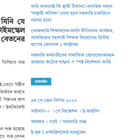
জমি থাকলেই কি স্থায়ী ঠিকানা? নাগরিক সনদে
‘অস্থায়ী বাসিন্দা’ লেখা হলে সরকারি চাকরিতে
সমস্যা হবে?
 যিনি যে
াইমস্কেল
বেসরকারি শিক্ষকদের বদলি নীতিমালা কার্যকর,
প্রাথমিকের সহকারী শিক্ষক নিয়োগের দ্বিতীয়
ল বেতনের
ধাপের যোগদান ১ অক্টোবর
সরকারি কর্মচারীদের সামাজিক যোগাযোগমাধ্যম
ব্যবহার: কঠোর শৃঙ্খলা ও স্পষ্ট নির্দেশনা জারি
র ভিত্তিতে তার
ক্যাটাগরিজ
 গ্রেডে উন্নীত
নির্বাচন করতে
ী উচ্চতর ধাপ
৯ম পে স্কেল নিউজ ২০২৬
। ইনক্রিমেন্ট
আইবাস++ । পে ফিক্সেশন । ই-ফাইলিং
আয়কর । ভ্যাট । আবগারি শুল্ক
েল শুরু হয়েছে
ই-বুক I এস্টাব্লিশমেন্ট ম্যানুয়েল
রেডে তার বেতন