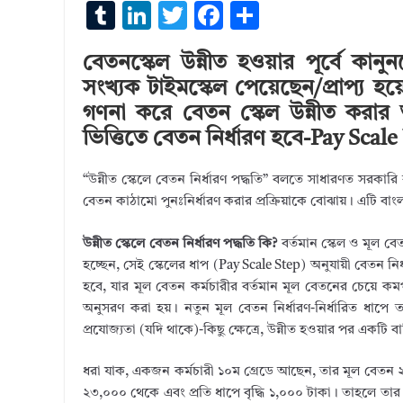
T
Li
T
F
S
u
n
w
ac
h
বেতনস্কেল উন্নীত হওয়ার পূর্বে কা
m
k
it
e
ar
সংখ্যক টাইমস্কেল পেয়েছেন/প্রাপ্য হ
bl
e
te
b
e
গণনা করে বেতন স্কেল উন্নীত করার অ
r
dI
r
o
ভিত্তিতে বেতন নির্ধারণ হবে-Pay Sca
n
o
“উন্নীত স্কেলে বেতন নির্ধারণ পদ্ধতি” বলতে সাধারণত সরকারি ব
k
বেতন কাঠামো পুনঃনির্ধারণ করার প্রক্রিয়াকে বোঝায়। এটি বাংল
উন্নীত স্কেলে বেতন নির্ধারণ পদ্ধতি কি?
বর্তমান স্কেল ও মূল বেত
হচ্ছেন, সেই স্কেলের ধাপ (Pay Scale Step) অনুযায়ী বেতন নি
হবে, যার মূল বেতন কর্মচারীর বর্তমান মূল বেতনের চেয়ে কম
অনুসরণ করা হয়। নতুন মূল বেতন নির্ধারণ-নির্ধারিত ধাপে ত
প্রযোজ্যতা (যদি থাকে)-কিছু ক্ষেত্রে, উন্নীত হওয়ার পর একটি ব
ধরা যাক, একজন কর্মচারী ১০ম গ্রেডে আছেন, তার মূল বেতন ২
২৩,০০০ থেকে এবং প্রতি ধাপে বৃদ্ধি ১,০০০ টাকা। তাহলে তা